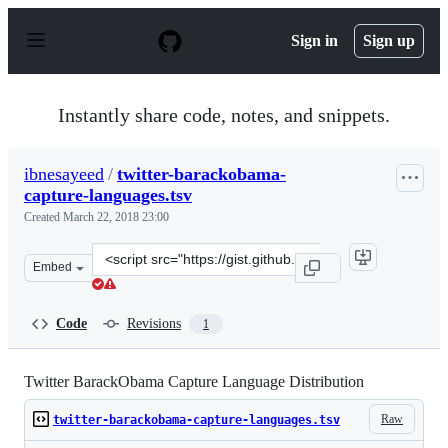
S
k
Sign in
Sign up
i
p
t
o
Instantly share code, notes, and snippets.
c
o
n
ibnesayeed
/
twitter-barackobama-
t
capture-languages.tsv
e
n
Created
March 22, 2018 23:00
t
Clone
Embed
this
repository
at
Code
Revisions
1
&lt;script
src=&quot;https://gist.github.com/ibnesayeed/3f99719a10
Twitter BarackObama Capture Language Distribution
Raw
twitter-barackobama-capture-languages.tsv