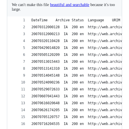
We can't make this file
beautiful and searchable
because it's too
large.
DateTime	Archive	Status	Language	URIM
20070312000128	IA	200	en	ht
20070312000213	IA	200	en	ht
20070320110428	IA	200	en	ht
20070429014820	IA	200	en	ht
20070505120209	IA	200	en	ht
20070513015443	IA	200	en	ht
20070513141310	IA	200	en	ht
20070514045148	IA	200	en	ht
20070524090236	IA	200	en	ht
20070529072633	IA	200	en	ht
20070607041443	IA	200	en	ht
20070616020648	IA	200	en	ht
20070626174205	IA	200	en	ht
20070705120757	IA	200	en	ht
20070716204535	IA	200	en	ht