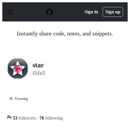
S
k
Sign in
Sign up
i
p
t
o
Instantly share code, notes, and snippets.
c
o
n
t
e
n
star
t
ilife5
🎯
Focusing
53
followers
·
76
following