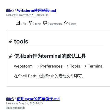
ilife5
/
Webstorm使用秘籍.md
Last active
December 23, 2015 03:00
1 file
0 forks
0 comments
0 stars
tools
使用zsh作为terminal的默认工具
webstorm --> Preferences --> Tools --> Terminal
在Shell Path中选择zsh的启动文件即可。
ilife5
/
使用rsync的简单例子.md
Last active
May 25, 2024 02:45
linux commands