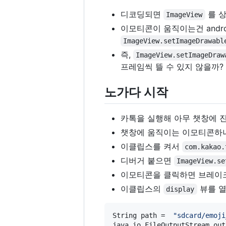
디코딩되면
를 
ImageView
이모티콘이 움직이는건 androi
ImageView.setImageDrawabl
즉,
ImageView.setImageDraw
프레임씩 뜰 수 있지 않을까?
노가다 시작
카톡을 실행해 아무 챗창에 진
챗창에 움직이는 이모티콘하나
이클립스를 켜서
com.kakao.
디버거 붙으면
ImageView.se
이모티콘을 클릭하면 브레이
이클립스의
뷰를 열
display
String
path
 =  
"sdcard/emoji
java
.
io
.
FileOutputStream
out