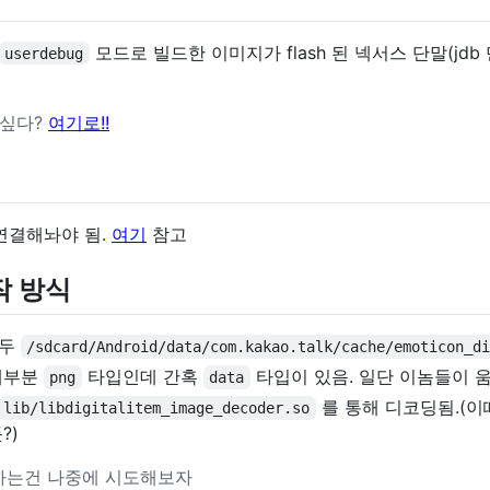
모드로 빌드한 이미지가 flash 된 넥서스 단말(jd
userdebug
 싶다?
여기로!!
 연결해놔야 됨.
여기
참고
작 방식
모두
/sdcard/Android/data/com.kakao.talk/cache/emoticon_d
대부분
타입인데 간혹
타입이 있음. 일단 이놈들이 
png
data
를 통해 디코딩됨.(
lib/libdigitalitem_image_decoder.so
?)
 하는건 나중에 시도해보자