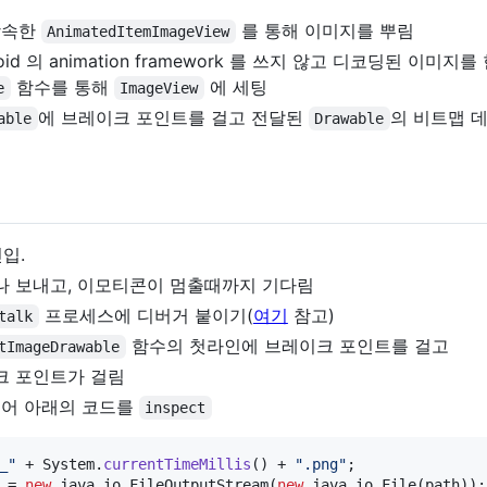
상속한
를 통해 이미지를 뿌림
AnimatedItemImageView
d 의 animation framework 를 쓰지 않고 디코딩된 이미지
함수를 통해
에 세팅
e
ImageView
에 브레이크 포인트를 걸고 전달된
의 비트맵 
able
Drawable
입.
 보내고, 이모티콘이 멈출때까지 기다림
프로세스에 디버거 붙이기(
여기
참고)
talk
함수의 첫라인에 브레이크 포인트를 걸고
tImageDrawable
크 포인트가 걸림
어 아래의 코드를
inspect
_"
 + 
System
.
currentTimeMillis
() + 
".png"
 = 
new
java
.
io
.
FileOutputStream
(
new
java
.
io
.
File
(
path
));
