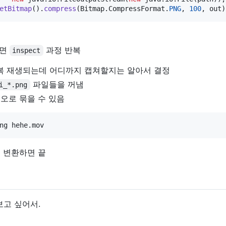
etBitmap
().
compress
(
Bitmap
.
CompressFormat
.
PNG
, 
100
, 
out
)
리면
과정 반복
inspect
복 재생되는데 어디까지 캡쳐할지는 알아서 결정
파일들을 꺼냄
i_*.png
오로 묶을 수 있음
 변환하면 끝
보고 싶어서.