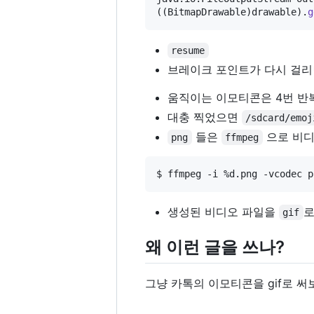
((
BitmapDrawable
)
drawable
).
g
resume
브레이크 포인트가 다시 걸
움직이는 이모티콘은 4번 반
대충 찍었으면
/sdcard/emoj
들은
으로 비디
png
ffmpeg
생성된 비디오 파일을
로
gif
왜 이런 글을 쓰나?
그냥 카톡의 이모티콘을 gif로 써