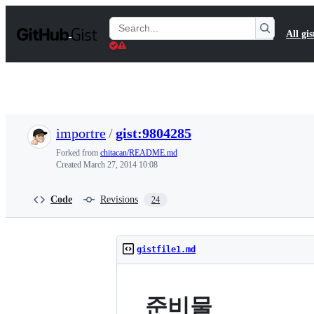
S
k
Search
All gis
i
Gists
p
t
o
c
o
n
t
importre
/
gist:9804285
e
n
Forked from
chitacan/README.md
t
Created
March 27, 2014 10:08
Code
Revisions
24
gistfile1.md
준비물