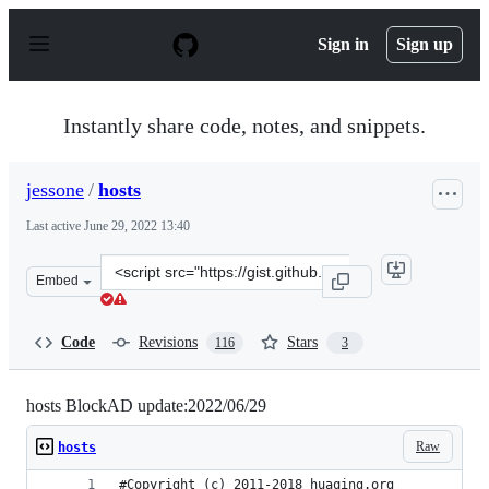
S
k
Sign in
Sign up
i
p
t
o
Instantly share code, notes, and snippets.
c
o
n
jessone
/
hosts
t
e
Last active
June 29, 2022 13:40
n
t
Clone
Embed
this
repository
at
Code
Revisions
Stars
116
3
&lt;script
src=&quot;https://gist.github.com/jessone/5477182.js&quo
hosts BlockAD update:2022/06/29
Raw
hosts
#Copyright (c) 2011-2018 huaqing.org