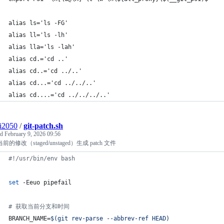
alias ls='ls -FG'
alias ll='ls -lh'
alias lla='ls -lah'
alias cd.='cd ..'
alias cd..='cd ../..'
alias cd...='cd ../../..'
alias cd....='cd ../../../..'
ai2050
/
git-patch.sh
ed
February 9, 2026 09:56
的修改（staged/unstaged）生成 patch 文件
#!
/usr/bin/env bash
set
 -Eeuo pipefail
#
 获取当前分支和时间
BRANCH_NAME=
$(
git rev-parse --abbrev-ref HEAD
)