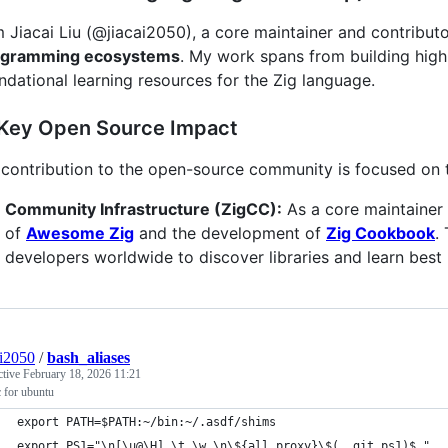
m Jiacai Liu (@jiacai2050), a core maintainer and contribu
ogramming ecosystems
. My work spans from building hig
ndational learning resources for the Zig language.
 Key Open Source Impact
contribution to the open-source community is focused on th
Community Infrastructure (ZigCC):
As a core maintainer
of
Awesome Zig
and the development of
Zig Cookbook
.
developers worldwide to discover libraries and learn best
ai2050
/
bash_aliases
ctive
February 18, 2026 11:21
 for ubuntu
export PATH=$PATH:~/bin:~/.asdf/shims
export PS1="\n[\u@\H] \t \w \n\${all_proxy}\$(__git_ps1)$ "