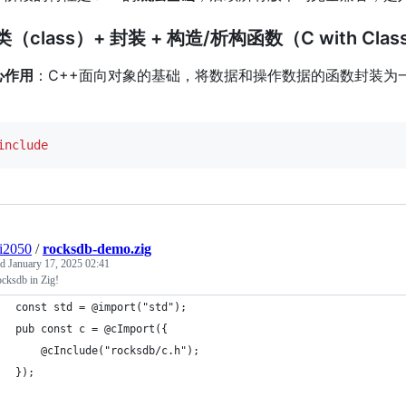
 类（class）+ 封装 + 构造/析构函数（C with Clas
心作用
：C++面向对象的基础，将数据和操作数据的函数封装为
：
include
ai2050
/
rocksdb-demo.zig
ed
January 17, 2025 02:41
cksdb in Zig!
const std = @import("std");
pub const c = @cImport({
    @cInclude("rocksdb/c.h");
});