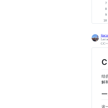
jiac
Last a
C/C++
结
解
一
这