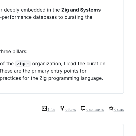
tor deeply embedded in the
Zig and Systems
h-performance databases to curating the
ree pillars:
 of the
organization, I lead the curation
zigcc
 These are the primary entry points for
 practices for the Zig programming language.
1 file
0 forks
0 comments
0 stars