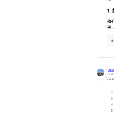
1.
核
例
#
jiac
Creat
Use ro