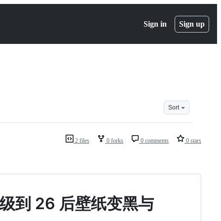
Sign in
Sign up
Sort
2 files
0 forks
0 comments
0 stars
 升级到 26 后壁纸变黑与