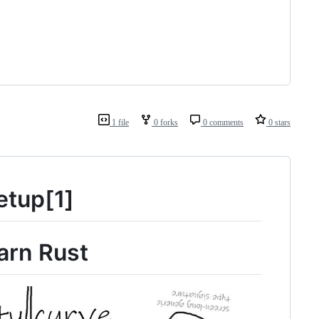
1 file
0 forks
0 comments
0 stars
etup[1]
arn Rust