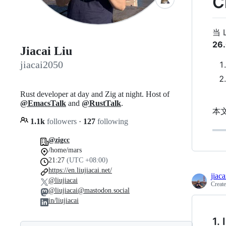
C
当
26
Jiacai Liu
jiacai2050
Rust developer at day and Zig at night. Host of
@EmacsTalk
and
@RustTalk
.
本
1.1k
followers
·
127
following
@zigcc
/home/mars
21:27
(UTC +08:00)
https://en.liujiacai.net/
jiac
@liujiacai
Creat
@liujiacai@mastodon.social
in/liujiacai
1.