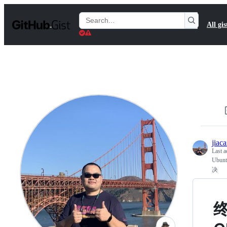
S
k
Search
All gis
i
Gists
p
t
o
c
o
n
t
e
n
t
jiac
Last a
Ubu
决
终