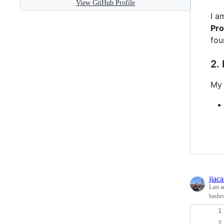
View GitHub Profile
I a
Pr
fou
2.
My 
jiac
Last a
bashrc