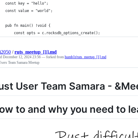
const key = "hello";
const value = "world";
pub fn main() !void {
    const opts = c.rocksdb_options_create();
ai2050
/
ruts_meetup_[1].md
ed
December 12, 2024 23:56
— forked from
humb1t/ruts_meetup_[1].md
Users Team Samara Meetup
ust User Team Samara - &Me
ow to and why you need to le