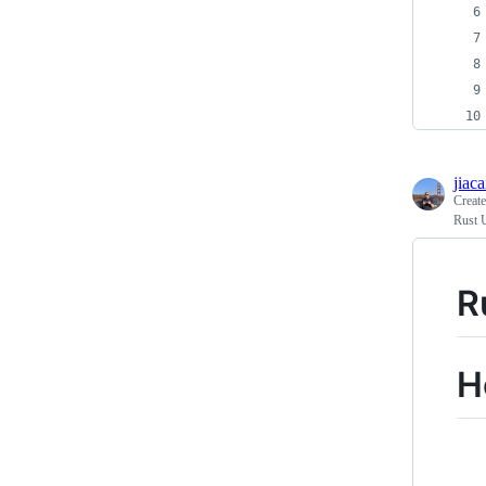
jiac
Creat
Rust 
R
H