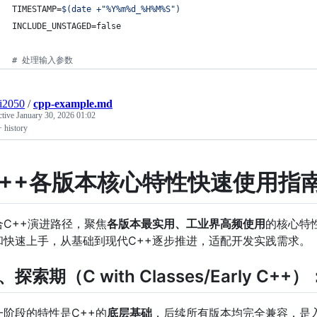
TIMESTAMP=
$(
date +
"
%Y%m%d_%H%M%S
"
)
INCLUDE_UNSTAGED=false
#
 处理输入参数
ai2050
/
cpp-example.md
ctive
January 30, 2026 01:02
 history
C++各版本核心特性快速使用指
合C++演进路径，聚焦
各版本最实用、工业界高频使用
的核心特
和快速上手，从基础到现代C++逐步推进，适配开发实践需求。
、探索期（C with Classes/Early C+
一阶段的特性是C++的
底层基础
，后续所有版本均完全兼容，是