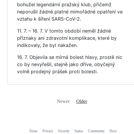
bohužel legendární pražský klub, přičemž
neporušil žádné platné mimořádné opatření ve
vztahu k šíření SARS-CoV-2.
11. 7. – 16. 7. V tomto období neměl žádné
příznaky ani zdravotní komplikace, které by
indikovaly, že byl nakažen.
16. 7. Objevila se mírná bolest hlavy, prostě nic
co by nevyřešil, stejně jako dříve, obyčejný
volně prodejný prášek proti bolesti.
Newer
Older
Terms
Privacy
Security
Status
Community
Docs
Footer
Footer