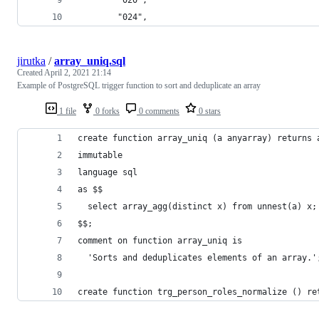
        "024",
jirutka
/
array_uniq.sql
Created
April 2, 2021 21:14
Example of PostgreSQL trigger function to sort and deduplicate an array
1 file
0 forks
0 comments
0 stars
create function array_uniq (a anyarray) returns 
immutable
language sql
as $$
  select array_agg(distinct x) from unnest(a) x;
$$;
comment on function array_uniq is
  'Sorts and deduplicates elements of an array.'
create function trg_person_roles_normalize () re