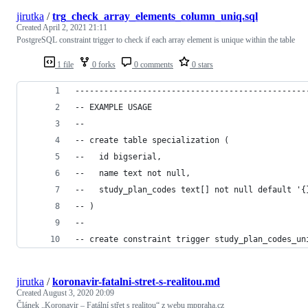
jirutka
/
trg_check_array_elements_column_uniq.sql
Created
April 2, 2021 21:11
PostgreSQL constraint trigger to check if each array element is unique within the table
1 file
0 forks
0 comments
0 stars
------------------------------------------------
-- EXAMPLE USAGE
--
-- create table specialization (
--   id bigserial,
--   name text not null,
--   study_plan_codes text[] not null default '{
-- )
--
-- create constraint trigger study_plan_codes_un
jirutka
/
koronavir-fatalni-stret-s-realitou.md
Created
August 3, 2020 20:09
Článek „Koronavir – Fatální střet s realitou“ z webu mppraha.cz