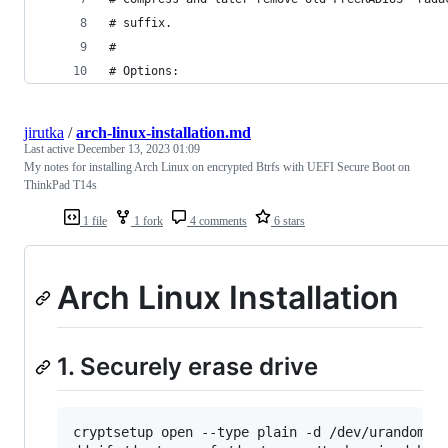
# suffix.
#
# Options:
jirutka
/
arch-linux-installation.md
Last active
December 13, 2023 01:09
My notes for installing Arch Linux on encrypted Btrfs with UEFI Secure Boot on
ThinkPad T14s
1 file
1 fork
4 comments
6 stars
Arch Linux Installation
1. Securely erase drive
cryptsetup open --type plain -d /dev/urandom /d