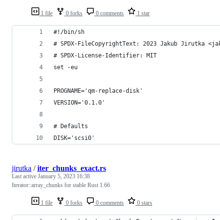
1 file
0 forks
0 comments
1 star
#!/bin/sh
# SPDX-FileCopyrightText: 2023 Jakub Jirutka <ja
# SPDX-License-Identifier: MIT
set -eu
PROGNAME='qm-replace-disk'
VERSION='0.1.0'
# Defaults
DISK='scsi0'
jirutka
/
iter_chunks_exact.rs
Last active
January 5, 2023 16:38
Iterator::array_chunks for stable Rust 1.66
1 file
0 forks
0 comments
0 stars