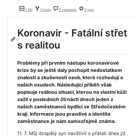
1 file
0 forks
0 comments
0 stars
Koronavir - Fatální střet
s realitou
Problémy při prvním nástupu koronavirové
krize by se ještě daly pochopit nedostatkem
znalostí a zkušeností osob, které rozhodují o
našich osudech. Následující příběh však
popisuje reálnou situaci, kterou na vlastní kůži
zažil v posledních čtrnácti dnech jeden z
našich zaměstnanců bydlící ve Středočeském
kraji. Informace jsou pravdivé a identita
zaměstnance je nám samozřejmě známa.
11. 7. Můj dospělý syn navštívil s přáteli dnes již