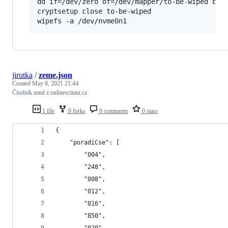
dd if=/dev/zero of=/dev/mapper/to-be-wiped bs=1
cryptsetup close to-be-wiped

wipefs -a /dev/nvme0n1
jirutka
/
zeme.json
Created
May 8, 2021 21:44
Číselník zemí z onlinescitani.cz
1 file
0 forks
0 comments
0 stars
{
    "poradiCse": [
        "004",
        "248",
        "008",
        "012",
        "016",
        "850",
        "020",