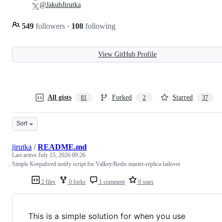
@JakubJirutka
549
followers
·
108
following
View GitHub Profile
All gists
Forked
Starred
81
2
37
Sort
jirutka
/
README.md
Last active
July 15, 2026 09:26
Simple Keepalived notify script for Valkey/Redis master-replica failover
2 files
0 forks
1 comment
0 stars
This is a simple solution for when you use