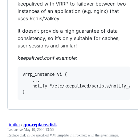
keepalived with VRRP to failover between two
instances of an application (e.g. nginx) that
uses Redis/Valkey.
It doesn’t provide a high guarantee of data
consistency, so it’s only suitable for caches,
user sessions and similar!
keepalived.conf example:
vrrp_instance vi {

    ...

    notify "/etc/keepalived/scripts/notify_valk
jirutka
/
qm-replace-disk
Last active
May 19, 2026 13:56
Replace disk in the specified VM template in Proxmox with the given image.