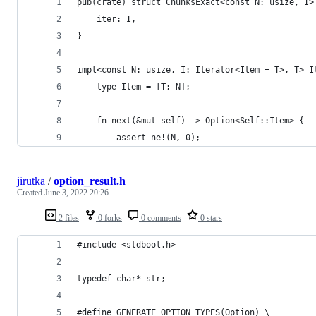
pub(crate) struct ChunksExact<const N: usize, I>
    iter: I,
}
impl<const N: usize, I: Iterator<Item = T>, T> I
    type Item = [T; N];
    fn next(&mut self) -> Option<Self::Item> {
        assert_ne!(N, 0);
jirutka
/
option_result.h
Created
June 3, 2022 20:26
2 files
0 forks
0 comments
0 stars
#include <stdbool.h>
typedef char* str;
#define GENERATE_OPTION_TYPES(Option) \