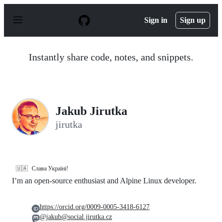
S
k
Sign in
Sign up
i
p
t
o
Instantly share code, notes, and snippets.
c
o
n
t
e
n
Jakub Jirutka
t
jirutka
🇺🇦
Слава Україні!
I’m an open-source enthusiast and Alpine Linux developer.
https://orcid.org/0009-0005-3418-6127
@jakub@social.jirutka.cz