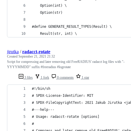
    Option(int) \
    Option(str)
#define GENERATE_RESULT_TYPES(Result) \
    Result(str, int) \
jirutka
/
radacct-rotate
Created
September 21, 2021 21:32
Script for compressing and later removing old FreeRADIUS' radacct log files with "-
YYYYMMDD" suffix #freeradius #logrotate
3 files
1 fork
0 comments
1 star
#!/bin/sh
# SPDX-License-Identifier: MIT
# SPDX-FileCopyrightText: 2021 Jakub Jirutka <ja
#---help---
# Usage: radacct-rotate [options]
#
# Compress and later remove old FreeRADIUS' rada