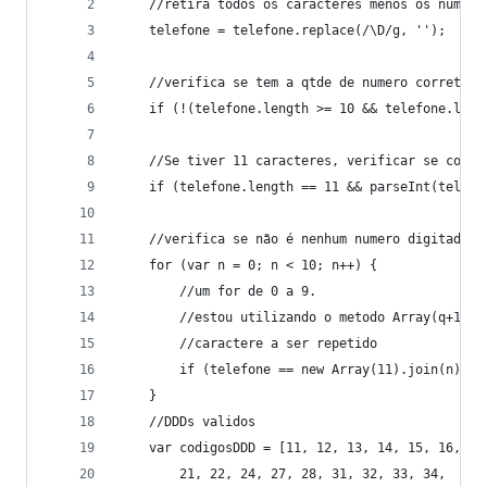
    //retira todos os caracteres menos os numero
    telefone = telefone.replace(/\D/g, '');
    //verifica se tem a qtde de numero correto
    if (!(telefone.length >= 10 && telefone.leng
    //Se tiver 11 caracteres, verificar se começ
    if (telefone.length == 11 && parseInt(telefo
    //verifica se não é nenhum numero digitado e
    for (var n = 0; n < 10; n++) {
        //um for de 0 a 9.
        //estou utilizando o metodo Array(q+1).j
        //caractere a ser repetido
        if (telefone == new Array(11).join(n) ||
    }
    //DDDs validos
    var codigosDDD = [11, 12, 13, 14, 15, 16, 17
        21, 22, 24, 27, 28, 31, 32, 33, 34,