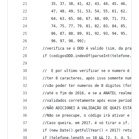
        35, 37, 38, 41, 42, 43, 44, 45, 46,
        47, 48, 49, 51, 53, 54, 55, 61, 62,
        64, 63, 65, 66, 67, 68, 69, 71, 73,
        74, 75, 77, 79, 81, 82, 83, 84, 85,
        86, 87, 88, 89, 91, 92, 93, 94, 95,
        96, 97, 98, 99];
    //verifica se o DDD é valido (sim, da pra ve
    if (codigosDDD.indexOf(parseInt(telefone.sub
    //  E por ultimo verificar se o numero é rea
    //ter 8 caracteres, após isso somente numero
    //vão poder ter numeros de 8 digitos (fora o
    //até o fim de 2016, e se a ANATEL realmente
    //validados corretamente após esse período.
    //NÃO ADICIONEI A VALIDAÇÂO DE QUAIS ESTADOS
    //Não se preocupe, o código irá ativar e des
    //Caso queira, em 2017, é só tirar o if.
    if (new Date().getFullYear() < 2017) return 
    if (telefone.length == 10 && [2, 3, 4, 5, 7]