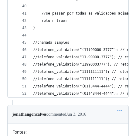
    //se passar por todas as validações acima, e
    return true;
}
//chamada simples
//telefone_validation("(11)99000-3777"); // reto
//telefone_validation("11-99000-3777"); // retor
//telefone_validation("11990003777"); // retorna
//telefone_validation("1111111111"); // retorna 
//telefone_validation("1111111111"); // retorna 
//telefone_validation("(01)3444-4444"); // retor
//telefone_validation("(01)43444-4444"); // reto
jonathangoncalves
commented
Jun 3, 2016
Fontes: