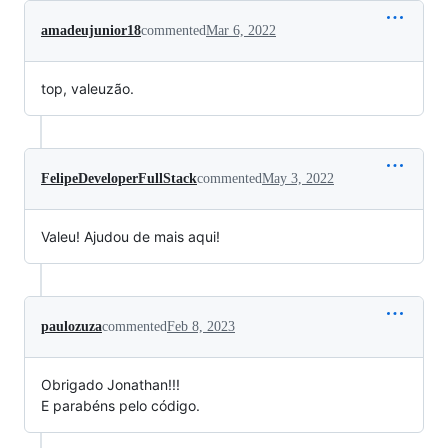
amadeujunior18
commented
Mar 6, 2022
top, valeuzão.
FelipeDeveloperFullStack
commented
May 3, 2022
Valeu! Ajudou de mais aqui!
paulozuza
commented
Feb 8, 2023
Obrigado Jonathan!!!
E parabéns pelo código.