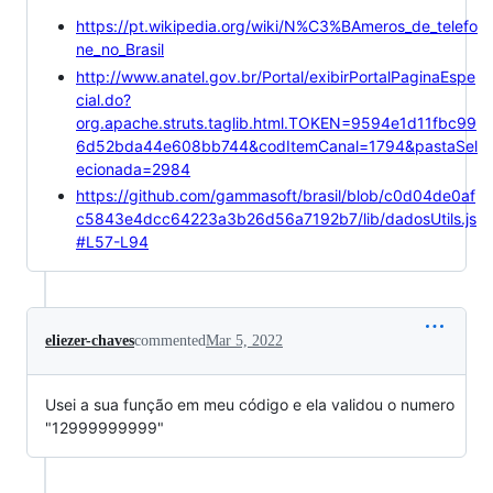
https://pt.wikipedia.org/wiki/N%C3%BAmeros_de_telefo
ne_no_Brasil
http://www.anatel.gov.br/Portal/exibirPortalPaginaEspe
cial.do?
org.apache.struts.taglib.html.TOKEN=9594e1d11fbc99
6d52bda44e608bb744&codItemCanal=1794&pastaSel
ecionada=2984
https://github.com/gammasoft/brasil/blob/c0d04de0af
c5843e4dcc64223a3b26d56a7192b7/lib/dadosUtils.js
#L57-L94
eliezer-chaves
commented
Mar 5, 2022
Usei a sua função em meu código e ela validou o numero
"12999999999"