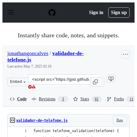
S
k
Sign in
Sign up
i
p
t
o
Instantly share code, notes, and snippets.
c
o
n
jonathangoncalves
/
validador-de-
t
telefone.js
e
n
Last active
May 7, 2025 02:10
t
Clone
Embed
this
repository
at
Code
Revisions
Stars
Forks
3
61
11
&lt;script
src=&quot;https://gist.github.com/jonathangoncalves/7b
Raw
validador-de-telefone.js
function telefone_validation(telefone) {