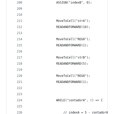
                ASSIGN("indexB", 0);
                MoveToCell("strA");
                READANDFORWARD(10);
                MoveToCell("REG0");
                READANDFORWARD(1);
                MoveToCell("strB");
                READANDFORWARD(5);
                MoveToCell("REG0");
                READANDFORWARD(1);
                WHILE("contadorA", () => {
                    // indexA = 5 - contadorA