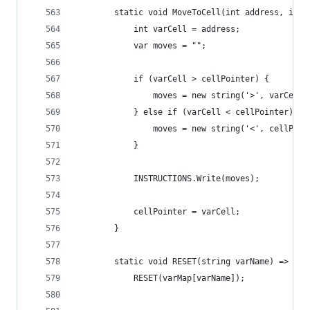
        static void MoveToCell(int address, int 
            int varCell = address;
            var moves = "";
            if (varCell > cellPointer) {
                moves = new string('>', varCell 
            } else if (varCell < cellPointer) {
                moves = new string('<', cellPoin
            }
            INSTRUCTIONS.Write(moves);
            cellPointer = varCell;
        }
        static void RESET(string varName) => 
            RESET(varMap[varName]);