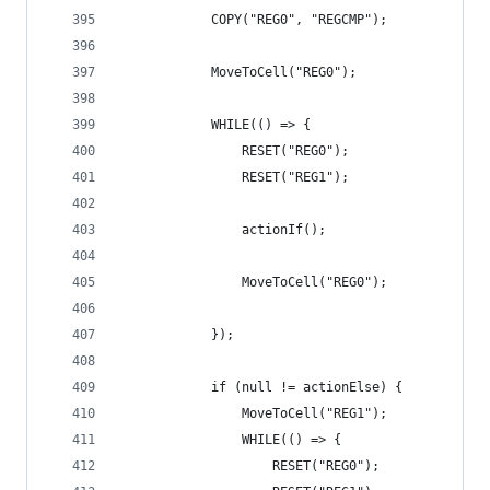
            COPY("REG0", "REGCMP");
            MoveToCell("REG0");
            WHILE(() => {
                RESET("REG0");
                RESET("REG1");
                actionIf();
                MoveToCell("REG0");
            });
            if (null != actionElse) {
                MoveToCell("REG1");
                WHILE(() => {
                    RESET("REG0");