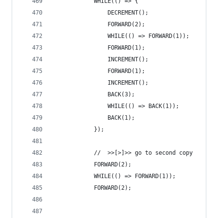
            WHILE(() => {
                DECREMENT();
                FORWARD(2);
                WHILE(() => FORWARD(1));
                FORWARD(1);
                INCREMENT();
                FORWARD(1);
                INCREMENT();
                BACK(3);
                WHILE(() => BACK(1));
                BACK(1);
            });
            //  >>[>]>> go to second copy
            FORWARD(2);
            WHILE(() => FORWARD(1));
            FORWARD(2);