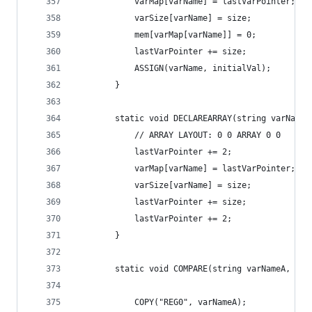
            varMap[varName] = lastVarPointer;
            varSize[varName] = size;
            mem[varMap[varName]] = 0;
            lastVarPointer += size;
            ASSIGN(varName, initialVal);
        }
        static void DECLAREARRAY(string varName,
            // ARRAY LAYOUT: 0 0 ARRAY 0 0 
            lastVarPointer += 2;
            varMap[varName] = lastVarPointer;
            varSize[varName] = size;
            lastVarPointer += size;
            lastVarPointer += 2;
        }
        static void COMPARE(string varNameA, str
            COPY("REG0", varNameA);