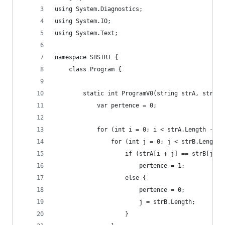
using System.Diagnostics;
using System.IO;
using System.Text;
namespace SBSTR1 {
    class Program {
        static int ProgramV0(string strA, string
            var pertence = 0;
            for (int i = 0; i < strA.Length - st
                for (int j = 0; j < strB.Length;
                    if (strA[i + j] == strB[j])
                        pertence = 1;
                    else {
                        pertence = 0;
                        j = strB.Length;
                    }