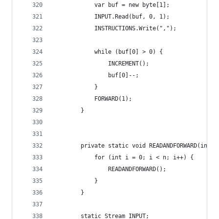
            var buf = new byte[1];
            INPUT.Read(buf, 0, 1);
            INSTRUCTIONS.Write(",");
            while (buf[0] > 0) {
                INCREMENT();
                buf[0]--;
            }
            FORWARD(1);
        }
        private static void READANDFORWARD(int n
            for (int i = 0; i < n; i++) {
                READANDFORWARD();
            }
        }
        static Stream INPUT;