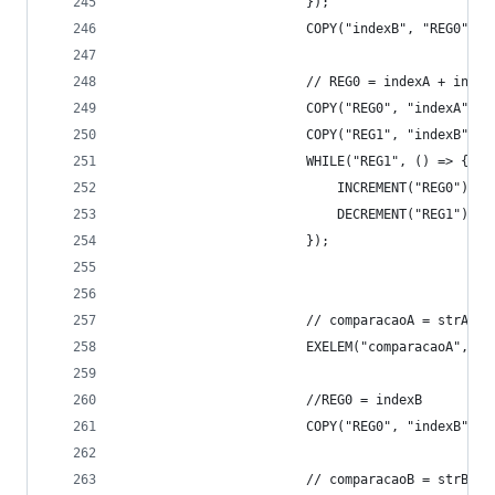
                        });
                        COPY("indexB", "REG0");
                        // REG0 = indexA + index
                        COPY("REG0", "indexA");
                        COPY("REG1", "indexB");
                        WHILE("REG1", () => {
                            INCREMENT("REG0");
                            DECREMENT("REG1");
                        });
                        // comparacaoA = strA[RE
                        EXELEM("comparacaoA", "s
                        //REG0 = indexB
                        COPY("REG0", "indexB");
                        // comparacaoB = strB[RE