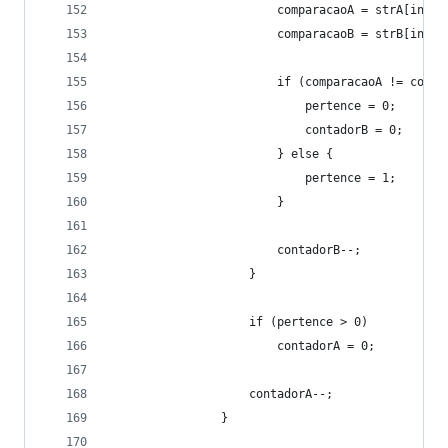
                        comparacaoA = strA[index
                        comparacaoB = strB[index
                        if (comparacaoA != compa
                            pertence = 0;       
                            contadorB = 0;      
                        } else {
                            pertence = 1;       
                        }
                        contadorB--;
                    }
                    if (pertence > 0)
                        contadorA = 0;          
                    contadorA--;
                }