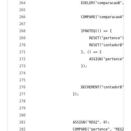
                        EXELEM("comparacaoB", "s
                        COMPARE("comparacaoA", "
                        IFNOTEQ(() => {
                            RESET("pertence");
                            RESET("contadorB");
                        }, () => {
                            ASSIGN("pertence", 1
                        });
                        DECREMENT("contadorB");
                    });
                    ASSIGN("REG2", 0);
                    COMPARE("pertence", "REG2");