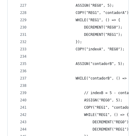
                    ASSIGN("REG0", 5);
                    COPY("REG1", "contadorA");
                    WHILE("REG1", () => {
                        DECREMENT("REG0");
                        DECREMENT("REG1");
                    });
                    COPY("indexA", "REG0");
                    ASSIGN("contadorB", 5);
                    WHILE("contadorB", () => {
                        // indexB = 5 - contador
                        ASSIGN("REG0", 5);
                        COPY("REG1", "contadorB"
                        WHILE("REG1", () => {
                            DECREMENT("REG0");
                            DECREMENT("REG1");