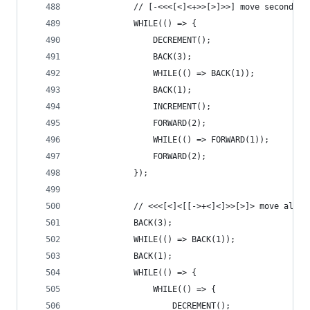
            // [-<<<[<]<+>>[>]>>] move second co
            WHILE(() => {
                DECREMENT();
                BACK(3);
                WHILE(() => BACK(1));
                BACK(1);
                INCREMENT();
                FORWARD(2);
                WHILE(() => FORWARD(1));
                FORWARD(2);
            });
            // <<<[<]<[[->+<]<]>>[>]> move all i
            BACK(3);
            WHILE(() => BACK(1));
            BACK(1);
            WHILE(() => {
                WHILE(() => {
                    DECREMENT();