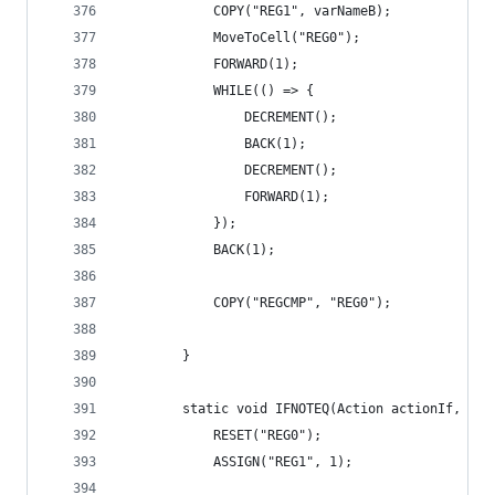
            COPY("REG1", varNameB);
            MoveToCell("REG0");
            FORWARD(1);
            WHILE(() => {
                DECREMENT();
                BACK(1);
                DECREMENT();
                FORWARD(1);
            });
            BACK(1);
            COPY("REGCMP", "REG0");
        }
        static void IFNOTEQ(Action actionIf, Act
            RESET("REG0");
            ASSIGN("REG1", 1);