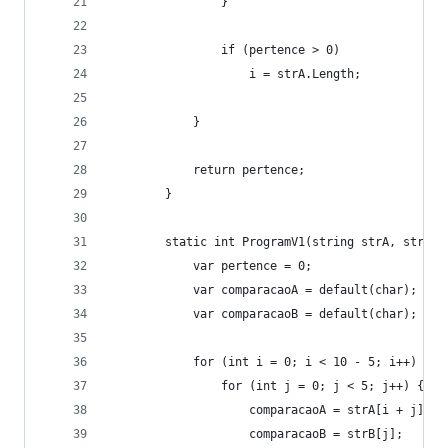
                }
                if (pertence > 0)
                    i = strA.Length;
            }
            return pertence;
        }
        static int ProgramV1(string strA, string
            var pertence = 0;
            var comparacaoA = default(char);
            var comparacaoB = default(char);
            for (int i = 0; i < 10 - 5; i++) {
                for (int j = 0; j < 5; j++) {
                    comparacaoA = strA[i + j];
                    comparacaoB = strB[j];