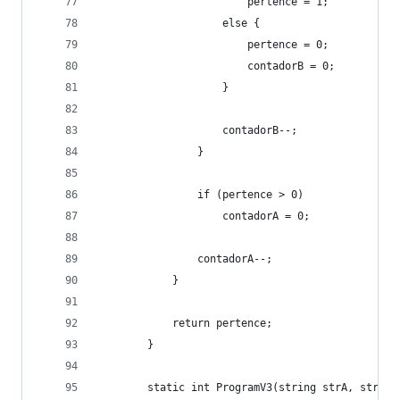
                        pertence = 1;
                    else {
                        pertence = 0;
                        contadorB = 0;
                    }
                    contadorB--;
                }
                if (pertence > 0)
                    contadorA = 0;
                contadorA--;
            }
            return pertence;
        }
        static int ProgramV3(string strA, string