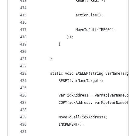
                    RESET("REG1");
                    actionElse();
                    MoveToCell("REG0");
                });
            }
        }
        static void EXELEM(string varNameTarget,
            RESET(varNameTarget);
            var idxAddress = varMap[varNameSourc
            COPY(idxAddress, varMap[varNameOffse
            MoveToCell(idxAddress);
            INCREMENT();