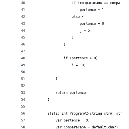
                    if (comparacaoA == comparaca
                        pertence = 1;
                    else {
                        pertence = 0;
                        j = 5;
                    }
                }
                if (pertence > 0)
                    i = 10;
            }
            return pertence;
        }
        static int ProgramV2(string strA, string
            var pertence = 0;
            var comparacaoA = default(char);