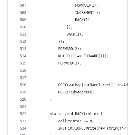
                    FORWARD(1);
                    INCREMENT();
                    BACK(1);
                });
                BACK(1);
            });
            FORWARD(2);
            WHILE(() => FORWARD(1));
            FORWARD(1);
            COPY(varMap[varNameTarget], idxAddre
            RESET(idxAddress);
        }
        static void BACK(int n) {
            cellPointer -= n;
            INSTRUCTIONS.Write(new string('<',n)