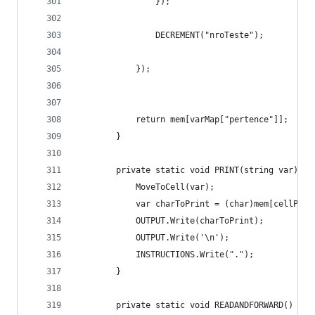
                });
                DECREMENT("nroTeste");
            });
            return mem[varMap["pertence"]];
        }
        private static void PRINT(string var) {
            MoveToCell(var);
            var charToPrint = (char)mem[cellPoin
            OUTPUT.Write(charToPrint);
            OUTPUT.Write('\n');
            INSTRUCTIONS.Write(".");
        }
        private static void READANDFORWARD() {