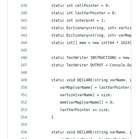
        static int cellPointer = 0;
        static int lastVarPointer = 0;
        static int interpret = 1;
        static Dictionary<string, int> varSize =
        static Dictionary<string, int> varMap = 
        static int[] mem = new int[64 * 1024];
        static TextWriter INSTRUCTIONS = new Str
        static TextWriter OUTPUT = Console.Out;
        static void DECLARE(string varName, int 
            varMap[varName] = lastVarPointer;
            varSize[varName] = size;
            mem[varMap[varName]] = 0;
            lastVarPointer += size;
        }
        static void DECLARE(string varName, int 