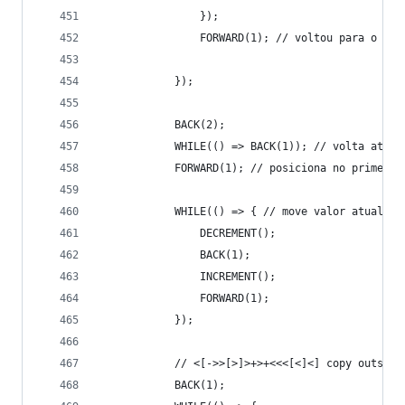
                });
                FORWARD(1); // voltou para o idx
            });
            BACK(2);
            WHILE(() => BACK(1)); // volta ate a
            FORWARD(1); // posiciona no primeiro
            WHILE(() => { // move valor atual pa
                DECREMENT();
                BACK(1);
                INCREMENT();
                FORWARD(1);
            });
            // <[->>[>]>+>+<<<[<]<] copy outside
            BACK(1);