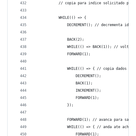
            // copia para indice solicitado para
            WHILE(() => { 
                DECREMENT(); // decrementa idx
                BACK(2);
                WHILE(() => BACK(1)); // volta a
                FORWARD(1);
                WHILE(() => { // copia dados par
                    DECREMENT();
                    BACK(1);
                    INCREMENT();
                    FORWARD(1);
                });
                FORWARD(1); // avanca para sair 
                WHILE(() => { // anda ate achar 
                    FORWARD(1);