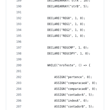
            DECLAREARRAY("strA", 10);
            DECLAREARRAY("strB", 5);
            DECLARE("REG0", 1, 0);
            DECLARE("REG1", 1, 0);
            DECLARE("REG2", 1, 0);
            DECLARE("REG3", 1, 0);
            DECLARE("REGCMP", 1, 0);
            DECLARE("REGCOPY", 1, 0);
            WHILE("nroTeste", () => {
                ASSIGN("pertence", 0);
                ASSIGN("comparacaoA", 0);
                ASSIGN("comparacaoB", 0);
                ASSIGN("contadorA", 5);
                ASSIGN("indexA", 0);
                ASSIGN("contadorB", 5);