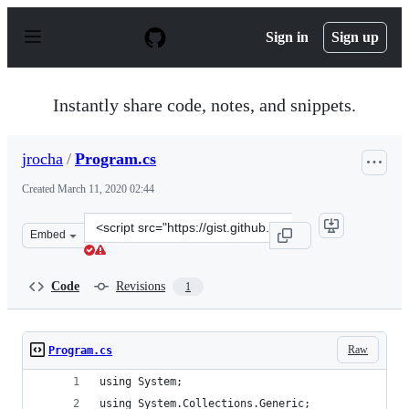
S
k
Sign in
Sign up
i
p
t
o
Instantly share code, notes, and snippets.
c
o
n
jrocha
/
Program.cs
t
e
Created
March 11, 2020 02:44
n
t
Clone
Embed
this
repository
at
Code
Revisions
1
&lt;script
src=&quot;https://gist.github.com/jrocha/4fc6f24313f6e3
Raw
Program.cs
using System;
using System.Collections.Generic;