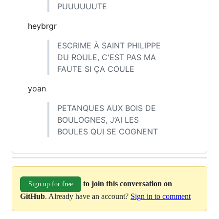
PUUUUUUTE
heybrgr
ESCRIME À SAINT PHILIPPE
DU ROULE, C'EST PAS MA
FAUTE SI ÇA COULE
yoan
PETANQUES AUX BOIS DE
BOULOGNES, J’AI LES
BOULES QUI SE COGNENT
to join this conversation on
Sign up for free
GitHub
. Already have an account?
Sign in to comment