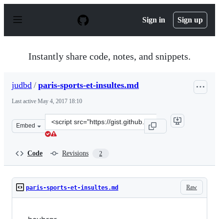
S
k
Sign in
Sign up
i
p
t
o
Instantly share code, notes, and snippets.
c
o
n
judbd
/
paris-sports-et-insultes.md
t
e
Last active
May 4, 2017 18:10
n
t
Clone
Embed
this
repository
at
Code
Revisions
2
&lt;script
src=&quot;https://gist.github.com/judbd/6d033bcc507de8
Raw
paris-sports-et-insultes.md