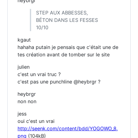
heybrgr
STEP AUX ABBESSES,
BÉTON DANS LES FESSES
10/10
kgaut
hahaha putain je pensais que c'était une de
tes création avant de tomber sur le site
julien
c'est un vrai truc ?
c'est pas une punchline @heybrgr ?
heybrgr
non non
jess
oui c'est un vrai
http://seenk.com/content/bdd/YOGOWO_8.
png
(104kB)