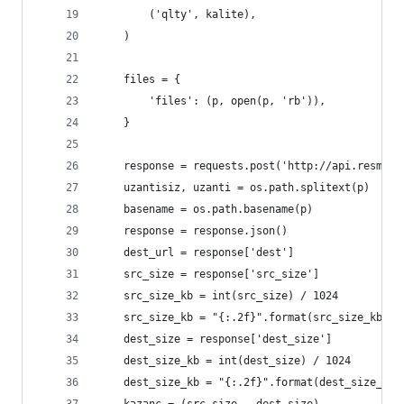
        ('qlty', kalite),
    )
    files = {
        'files': (p, open(p, 'rb')),
    }
    response = requests.post('http://api.resmush
    uzantisiz, uzanti = os.path.splitext(p)
    basename = os.path.basename(p)
    response = response.json()
    dest_url = response['dest']
    src_size = response['src_size']
    src_size_kb = int(src_size) / 1024
    src_size_kb = "{:.2f}".format(src_size_kb)
    dest_size = response['dest_size']
    dest_size_kb = int(dest_size) / 1024
    dest_size_kb = "{:.2f}".format(dest_size_kb)