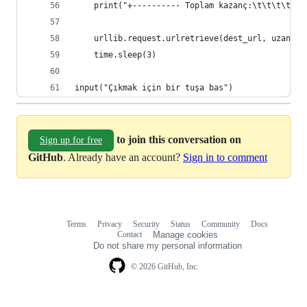
    print("+---------- Toplam kazanç:\t\t\t\t" +
    urllib.request.urlretrieve(dest_url, uzantis
    time.sleep(3)
input("Çıkmak için bir tuşa bas")
to join this conversation on
Sign up for free
GitHub
. Already have an account?
Sign in to comment
Terms
Privacy
Security
Status
Community
Docs
Footer
Footer
Contact
Manage cookies
navigation
Do not share my personal information
© 2026 GitHub, Inc.