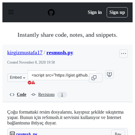
S
k
Sign in
Sign up
i
p
t
o
Instantly share code, notes, and snippets.
c
o
n
kirgizmustafa17
/
resmush.py
t
e
Created
November 8, 2020 19:58
n
t
Clone
Embed
this
repository
at
Code
Revisions
1
&lt;script
src=&quot;https://gist.github.com/kirgizmustafa17/96fb0
Çoğu formattaki resim dosyalarını, kayıpsız şekilde sıkıştırma
yapar. Bunun için reSmush.it servisini kullanıyor ve Internet
bağlantısına ihtiyaç duyar.
Raw
resmush.py