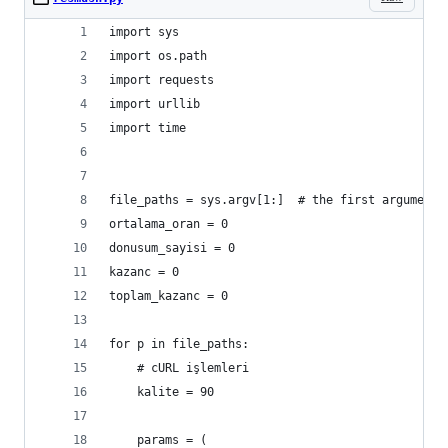
import sys
import os.path
import requests
import urllib
import time
file_paths = sys.argv[1:]  # the first argument 
ortalama_oran = 0
donusum_sayisi = 0
kazanc = 0
toplam_kazanc = 0
for p in file_paths:
    # cURL işlemleri
    kalite = 90
    params = (