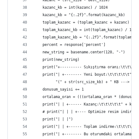
    kazanc = (src_size - dest_size)
    kazanc_kb = int(kazanc) / 1024
    kazanc_kb = "{:.2f}".format(kazanc_kb)
    toplam_kazanc = (toplam_kazanc + kazanc)
    toplam_kazanc_kb = int(toplam_kazanc) / 1024
    toplam_kazanc_kb = "{:.2f}".format(toplam_ka
    percent = response['percent']
    new_string = basename.center(120, "-")
    print(new_string)
    print("+---------- Sıkıştırma oranı:\t\t\t\t
    print("| +-------- Yeni boyut:\t\t\t\t\t" + 
          "(" + str(src_size_kb) + " KB ---> " +
    donusum_sayisi += 1
    ortalama_oran = (((ortalama_oran * (donusum_
    print("| | +------ Kazanç:\t\t\t\t\t" + kaza
    # print("| | | +---- Optimize resim indirili
    print("| | |")
    print("| | +------ Toplam indirme:\t\t\t\t" 
    print("| +-------- Bu oturumdaki ortalama sı