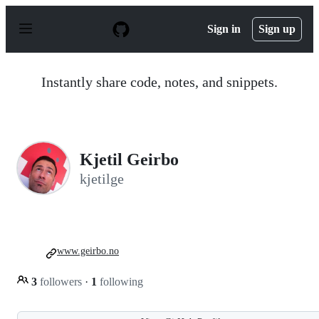
S
k
Sign in
Sign up
i
p
t
o
Instantly share code, notes, and snippets.
c
o
n
t
e
n
Kjetil Geirbo
t
kjetilge
www.geirbo.no
3
followers
·
1
following