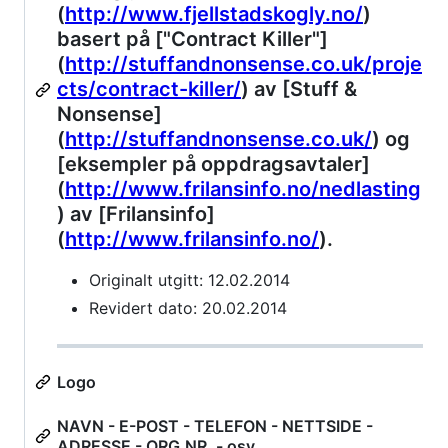
(
http://www.fjellstadskogly.no/
)
basert på ["Contract Killer"]
(
http://stuffandnonsense.co.uk/proje
cts/contract-killer/
) av [Stuff &
Nonsense]
(
http://stuffandnonsense.co.uk/
) og
[eksempler på oppdragsavtaler]
(
http://www.frilansinfo.no/nedlasting
) av [Frilansinfo]
(
http://www.frilansinfo.no/
).
Originalt utgitt: 12.02.2014
Revidert dato: 20.02.2014
Logo
NAVN - E-POST - TELEFON - NETTSIDE -
ADRESSE - ORG.NR. - osv.