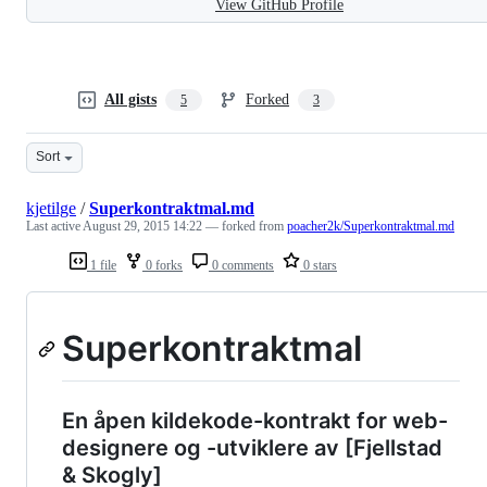
View GitHub Profile
All gists
Forked
5
3
Sort
kjetilge
/
Superkontraktmal.md
Last active
August 29, 2015 14:22
— forked from
poacher2k/Superkontraktmal.md
1 file
0 forks
0 comments
0 stars
Superkontraktmal
En åpen kildekode-kontrakt for web-
designere og -utviklere av [Fjellstad
& Skogly]