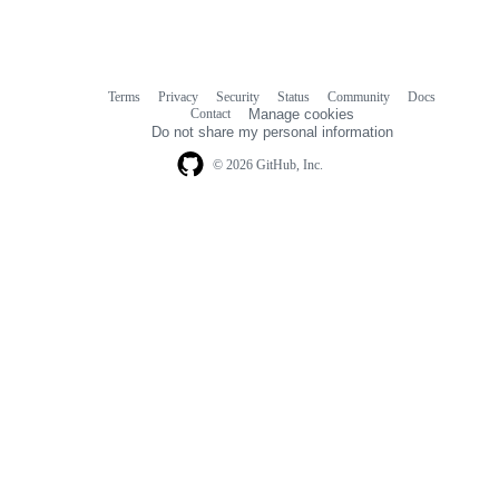
Terms
Privacy
Security
Status
Community
Docs
Footer
Footer
Contact
Manage cookies
navigation
Do not share my personal information
© 2026 GitHub, Inc.