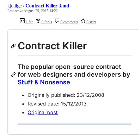
kjetilge
/
Contract Killer 3.md
Last active
August 29, 2015 14:22
1 file
0 forks
0 comments
0 stars
Contract Killer
The popular open-source contract
for web designers and developers by
Stuff & Nonsense
Originally published: 23/12/2008
Revised date: 15/12/2013
Original post