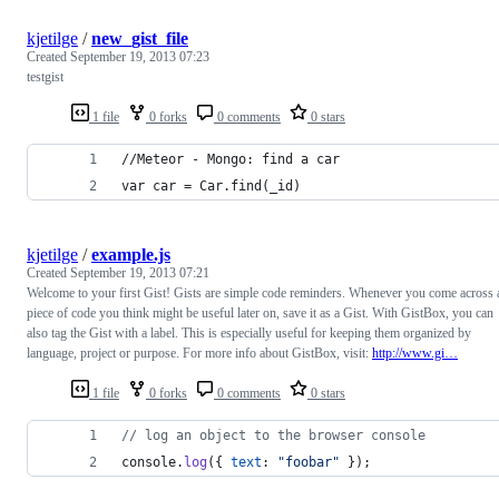
kjetilge
/
new_gist_file
Created
September 19, 2013 07:23
testgist
1 file
0 forks
0 comments
0 stars
//Meteor - Mongo: find a car
var car = Car.find(_id)
kjetilge
/
example.js
Created
September 19, 2013 07:21
Welcome to your first Gist! Gists are simple code reminders. Whenever you come across 
piece of code you think might be useful later on, save it as a Gist. With GistBox, you can
also tag the Gist with a label. This is especially useful for keeping them organized by
language, project or purpose. For more info about GistBox, visit:
http://www.gi…
1 file
0 forks
0 comments
0 stars
// log an object to the browser console
console
.
log
(
{
text
: 
"foobar"
}
)
;