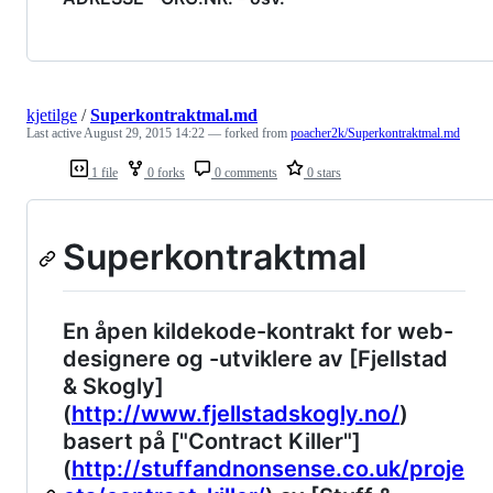
kjetilge
/
Superkontraktmal.md
Last active
August 29, 2015 14:22
— forked from
poacher2k/Superkontraktmal.md
1 file
0 forks
0 comments
0 stars
Superkontraktmal
En åpen kildekode-kontrakt for web-
designere og -utviklere av [Fjellstad
& Skogly]
(
http://www.fjellstadskogly.no/
)
basert på ["Contract Killer"]
(
http://stuffandnonsense.co.uk/proje