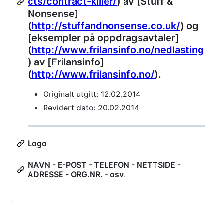
cts/contract-killer/
) av [Stuff &
Nonsense]
(
http://stuffandnonsense.co.uk/
) og
[eksempler på oppdragsavtaler]
(
http://www.frilansinfo.no/nedlasting
) av [Frilansinfo]
(
http://www.frilansinfo.no/
).
Originalt utgitt: 12.02.2014
Revidert dato: 20.02.2014
Logo
NAVN - E-POST - TELEFON - NETTSIDE -
ADRESSE - ORG.NR. - osv.