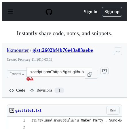
S
k
Sign in
Sign up
i
p
t
o
Instantly share code, notes, and snippets.
c
o
n
kkmonster
/
gist:2602bf4b76e43a83aebe
t
e
Created
February 11, 2015 03:55
n
t
Clone
Embed
this
repository
at
Code
Revisions
1
&lt;script
src=&quot;https://gist.github.com/kkmonster/2602bf4b76
Raw
gistfile1.txt
ร่วมส่งหุ่นยนต์เข้าแข่งขันในงาน Maker Party : Sumo-Bots