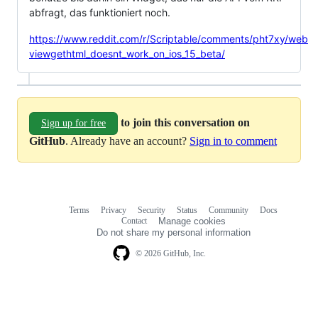
abfragt, das funktioniert noch.
https://www.reddit.com/r/Scriptable/comments/pht7xy/web
viewgethtml_doesnt_work_on_ios_15_beta/
to join this conversation on
Sign up for free
GitHub
. Already have an account?
Sign in to comment
Terms
Privacy
Security
Status
Community
Docs
Footer
Footer
Contact
Manage cookies
navigation
Do not share my personal information
© 2026 GitHub, Inc.