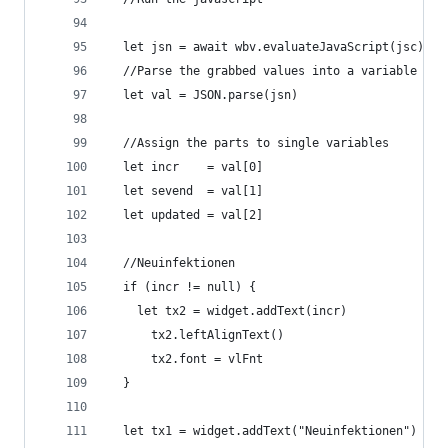
  let jsn = await wbv.evaluateJavaScript(jsc)
  //Parse the grabbed values into a variable
  let val = JSON.parse(jsn)
  //Assign the parts to single variables
  let incr    = val[0]
  let sevend  = val[1]
  let updated = val[2]
  //Neuinfektionen
  if (incr != null) {
    let tx2 = widget.addText(incr)
      tx2.leftAlignText()
      tx2.font = vlFnt
  }
  let tx1 = widget.addText("Neuinfektionen")