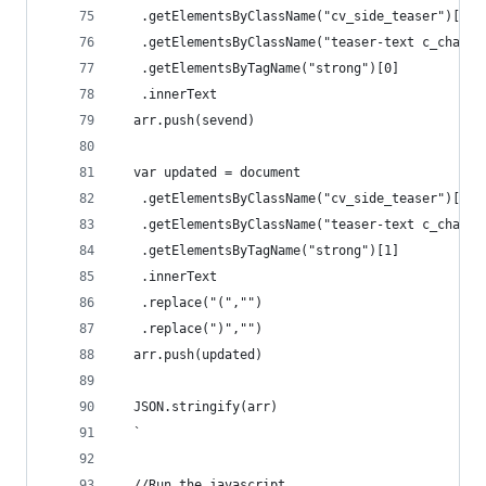
   .getElementsByClassName("cv_side_teaser")[0]
   .getElementsByClassName("teaser-text c_charth
   .getElementsByTagName("strong")[0]
   .innerText
  arr.push(sevend)
  var updated = document
   .getElementsByClassName("cv_side_teaser")[0]
   .getElementsByClassName("teaser-text c_charth
   .getElementsByTagName("strong")[1]
   .innerText
   .replace("(","")
   .replace(")","")
  arr.push(updated)
  JSON.stringify(arr)
  `
  //Run the javascript