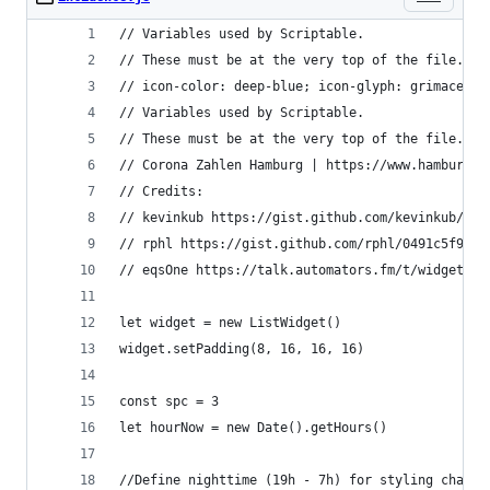
// Variables used by Scriptable.
// These must be at the very top of the file. Do
// icon-color: deep-blue; icon-glyph: grimace;
// Variables used by Scriptable.
// These must be at the very top of the file. Do
// Corona Zahlen Hamburg | https://www.hamburg.d
// Credits:
// kevinkub https://gist.github.com/kevinkub/46c
// rphl https://gist.github.com/rphl/0491c5f9cb3
// eqsOne https://talk.automators.fm/t/widget-ex
let widget = new ListWidget()
widget.setPadding(8, 16, 16, 16)
const spc = 3
let hourNow = new Date().getHours()
//Define nighttime (19h - 7h) for styling change