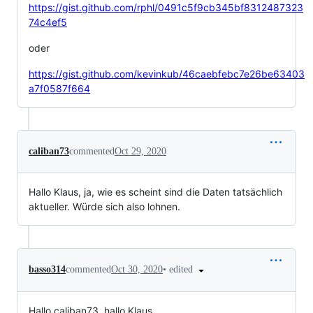
https://gist.github.com/rphl/0491c5f9cb345bf8312487323
74c4ef5
oder
https://gist.github.com/kevinkub/46caebfebc7e26be63403
a7f0587f664
caliban73
commented
Oct 29, 2020
Hallo Klaus, ja, wie es scheint sind die Daten tatsächlich
aktueller. Würde sich also lohnen.
•
edited
basso314
commented
Oct 30, 2020
Hallo caliban73, hallo Klaus,