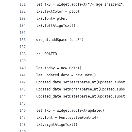
  let tx3 = widget.addText("7-Tage Inzidenz")
  tx3.textColor = ptCol
  tx3.font= ptFnt
  tx3.leftAlignText()
  widget.addSpacer(spc*4)
  // UPDATED
  let today = new Date()
  let updated_date = new Date()
  updated_date.setYear(parseInt(updated.substr(6
  updated_date.setMonth(parseInt(updated.substr(
  updated_date.setDate(parseInt(updated.substr(0
  let tx5 = widget.addText(updated)
  tx5.font = Font.systemFont(14)
  tx5.rightAlignText()