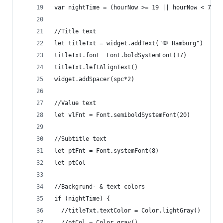
var nightTime = (hourNow >= 19 || hourNow < 7)
//Title text
let titleTxt = widget.addText("🦠 Hamburg")
titleTxt.font= Font.boldSystemFont(17)
titleTxt.leftAlignText()
widget.addSpacer(spc*2)
//Value text
let vlFnt = Font.semiboldSystemFont(20)
//Subtitle text
let ptFnt = Font.systemFont(8)
let ptCol
//Backgrund- & text colors
if (nightTime) {
  //titleTxt.textColor = Color.lightGray()
  //ptCol = Color.gray()