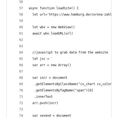
async function loadSite() {
  let url='https://www.hamburg.de/corona-zahlen'
  let wbv = new WebView()
  await wbv.loadURL(url)
  //javasript to grab data from the website
  let jsc = `
  var arr = new Array()
  var incr = document
   .getElementsByClassName("cv_chart cv_color_se
   .getElementsByTagName("span")[0]
   .innerText
  arr.push(incr)
  var sevend = document