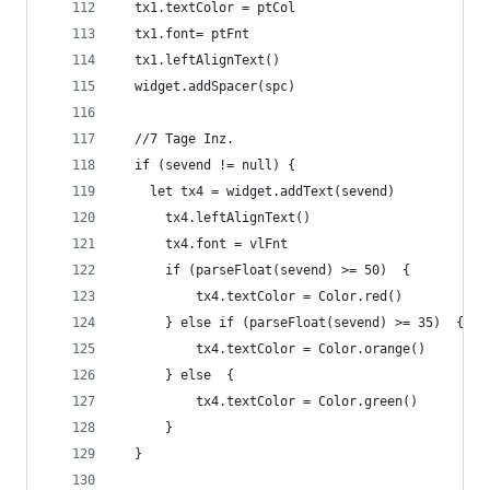
  tx1.textColor = ptCol
  tx1.font= ptFnt
  tx1.leftAlignText()
  widget.addSpacer(spc)
  //7 Tage Inz.
  if (sevend != null) {
    let tx4 = widget.addText(sevend)
      tx4.leftAlignText()
      tx4.font = vlFnt
	  if (parseFloat(sevend) >= 50)  {
		  tx4.textColor = Color.red()
	  } else if (parseFloat(sevend) >= 35)  {
		  tx4.textColor = Color.orange()
	  } else  {
		  tx4.textColor = Color.green()
	  }
  }