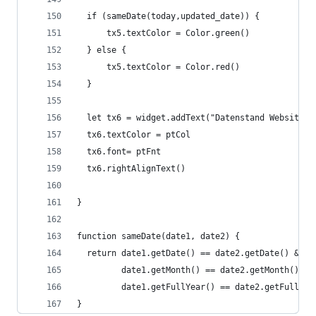
  if (sameDate(today,updated_date)) {
  	  tx5.textColor = Color.green()
  } else {
  	  tx5.textColor = Color.red()
  }
  let tx6 = widget.addText("Datenstand Website")
  tx6.textColor = ptCol
  tx6.font= ptFnt
  tx6.rightAlignText()
}
function sameDate(date1, date2) {
  return date1.getDate() == date2.getDate() &&
         date1.getMonth() == date2.getMonth() &&
         date1.getFullYear() == date2.getFullYea
}