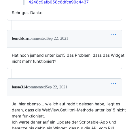
4248c9afb058c6dfce99c4437
Sehr gut. Danke.
bondskin
commented
Sep 22, 2021
Hat noch jemand unter ios15 das Problem, dass das Widget
nicht mehr funktioniert?
basso314
commented
Sep 22, 2021
Ja, hier ebenso... wie ich auf reddit gelesen habe, liegt es
daran, dass die WebView.GetHtml-Methode unter ios15 nicht
mehr funktioniert.
Ich warte daher auf ein Update der Scriptable-App und
benutze bis dahin ein Widget, das nur die API vom RKI