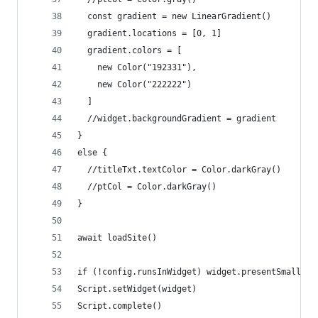
  const gradient = new LinearGradient()
  gradient.locations = [0, 1]
  gradient.colors = [
    new Color("192331"),
    new Color("222222")
  ]
  //widget.backgroundGradient = gradient
}
else {
  //titleTxt.textColor = Color.darkGray()
  //ptCol = Color.darkGray()
}
await loadSite()
if (!config.runsInWidget) widget.presentSmall()
Script.setWidget(widget)
Script.complete()