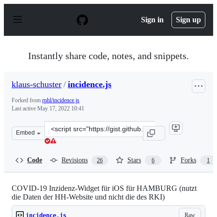
S
k
Sign in
Sign up
i
p
t
o
Instantly share code, notes, and snippets.
c
o
n
klaus-schuster
/
incidence.js
t
e
Forked from
rphl/incidence.js
n
Last active
May 17, 2022 10:41
t
Clone
Embed
this
repository
at
Code
Revisions
Stars
Forks
26
6
1
&lt;script
src=&quot;https://gist.github.com/klaus-
schuster/0537cd7f491a67ce61fe9064c4b4e932.js&quot;&gt;
COVID-19 Inzidenz-Widget für iOS für HAMBURG (nutzt
die Daten der HH-Website und nicht die des RKI)
Raw
incidence.js