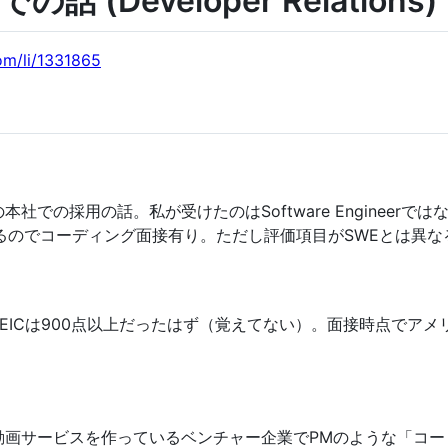
話 (Developer Relations)
com/li/1331865
の採用の話。私が受けたのはSoftware EngineerではなくてDe
いているのでコーディング面接有り。ただし評価項目がSWEとは異な
EICは900点以上だったはず（覚えてない）。面接時点でア
動画サービスを作っているベンチャー企業でPMのような「コ