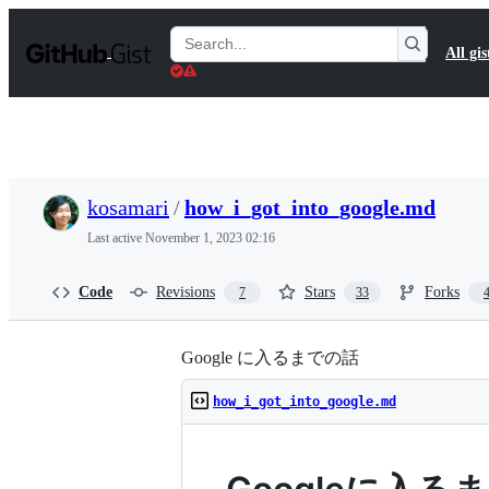
S
k
Search
All gis
i
Gists
p
t
o
c
o
n
t
kosamari
/
how_i_got_into_google.md
e
n
Last active
November 1, 2023 02:16
t
Code
Revisions
Stars
Forks
7
33
Google に入るまでの話
how_i_got_into_google.md