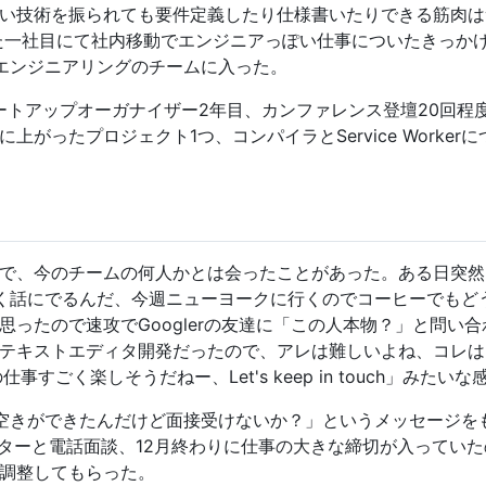
技術を振られても要件定義したり仕様書いたりできる筋肉はついて
入った一社目にて社内移動でエンジニアっぽい仕事についたきっか
エンジニアリングのチームに入った。
Sミートアップオーガナイザー2年目、カンファレンス登壇20回
プに上がったプロジェクト1つ、コンパイラとService Work
で、今のチームの何人かとは会ったことがあった。ある日突然「
く話にでるんだ、今週ニューヨークに行くのでコーヒーでもど
ったので速攻でGooglerの友達に「この人本物？」と問い合わせ
テキストエディタ開発だったので、アレは難しいよね、コレは
すごく楽しそうだねー、Let's keep in touch」みたい
空きができたんだけど面接受けないか？」というメッセージを
ーターと電話面談、12月終わりに仕事の大きな締切が入っていた
調整してもらった。