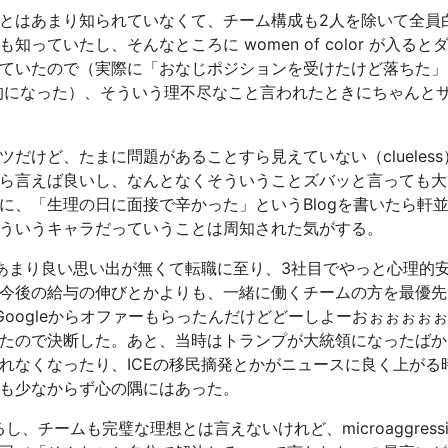
とはあまり知られていなくて、チーム構成も2人を除いて全員
知っていたし、そんなところに women of color が入
ていたので（実際に「おなじポジションを受けたけど落ちた」
攻撃的になった）、そういう理不尽なこと言われたときにちゃん
だけど、たまに問題があることすら見えていない（clueles
ら言えば良いし、なんとなくそういうことズバッと言っても大
、「生理の日に面接で辛かった」というBlogを書いたら軒並
ういうキャラだっていうことは周知された気がする。
あまり良い思い出が無くて転職に至り、3社目でやっと心理的
今後の給与の伸びとかよりも、一緒に働くチームの方を最優先
Googleからオファーもらったんだけどどーしよーおぉぉぉぉ
ので決断した。あと、当時はトランプが大統領になったばかりでM
れなくなったり、ICEの移民摘発とかがニュースに良く上がる
も少なからず心の隅にはあった。
るし、チームも完璧な理想とは言えないけれど、microaggres