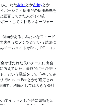
白人。だた
Jake
とか
Addy
とか
るとダイバーシティ採用だの採用基準を
と宣言してきた人がその後
とサポートしてくれるマネージャー
s）側面がある」みたいなフィード
丈夫そうなメンツだという結論に
みチームメイトがFav、RT、コメ
安全が保たれた良いチームに出会
に考えていた。最終的に当時働い
ぉぉ」という電話をして「やってみ
uslim Banとかが適応され
時期で、移民としては大きな会社
sionでイラッとした時に愚痴を聞