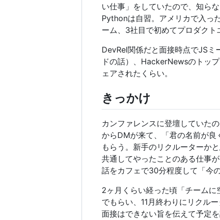
い仕事」をしていたので、知らない
Pythonは自習。アメリカで
ーム、3社目で初めてプロダクト
DevRel関係だと面接時点でJ
ドの話）、HackerNewsのトッ
ェアされたくらい。
きっかけ
カンファレンスに登壇していたの
からDMが来て、「君の名前が良
もらう。新手のリクルーターかと思
共通してやったことのある仕事が
話をカフェで30分程度して「今の仕事
2ヶ月くらい経った頃「チームに
でもらい、11月終わりにリクル
面接はできない旨を伝えて予定を