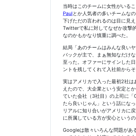
当時はこのチームに女性がいるこ
Paul
とか人気者の多いチームなのも
下げただの言われるのは目に見え
Twitterで私に対してなぜか
なのかもかなり慎重に調べた。
結局「あのチームはみんな良いヤツ
バックが主で、まぁ無知なだけな
至った。オファーにサインした日に
ントを残してくれて入社前からそ
実はアメリカで入った最初2社は
えたので、大企業という安定とか
ていた会社（3社目）の上司に「
たら良いじゃん」という話になった
リアルに知り合いがアメリカに戻
に所属している方が安心というの
Googleは散々いろんな問題があ