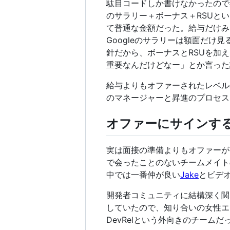
駄目コードしか書けなかったので
のサラリー＋ボーナス＋RSUと
て普通な金額だった。給与だけみ
Googleのサラリーは額面だ
針だから、ボーナスとRSUを加
重要なんだけどなー」とか言った
給与よりもオファーされたレベル
のマネージャーと昇進のプロセス
オファーにサインす
実は面接の準備よりもオファーが
で会ったことのないチームメイト
中では一番仲が良い
Jake
とビデ
開発者コミュニティに結構深く関
していたので、知り合いの女性エ
DevRelという外向きのチー