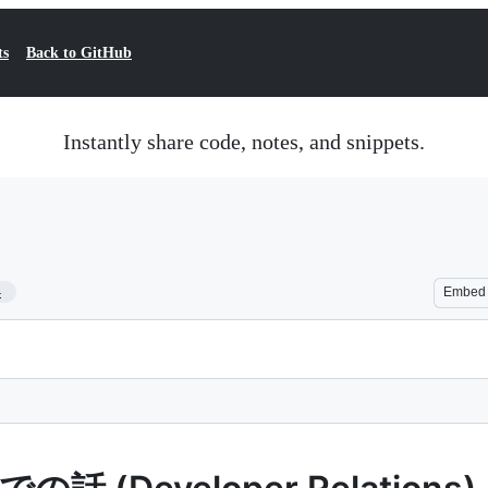
ts
Back to GitHub
Instantly share code, notes, and snippets.
4
Embed