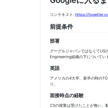
Googleに入るまでの
コンテキスト:
https://togetter.
前提条件
部署
グーグルジャパンではなくてUSの本社で
Engineering組織の下につ
英語
アメリカの4大卒、新卒の時のTO
り。
面接時点の経験
CSの授業は受けたことが無い。