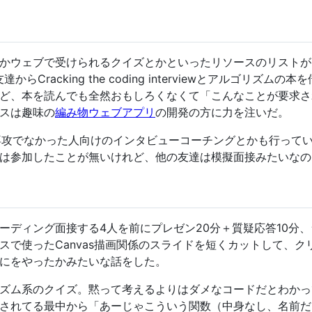
かウェブで受けられるクイズとかといったリソースのリストが
からCracking the coding interviewとアルゴリ
ど、本を読んでも全然おもしろくなくて「こんなことが要求さ
スは趣味の
編み物ウェブアプリ
の開発の方に力を注いだ。
CS専攻でなかった人向けのインタビューコーチングとかも行っ
は参加したことが無いけれど、他の友達は模擬面接みたいなの
ーディング面接する4人を前にプレゼン20分＋質疑応答10分
スで使ったCanvas描画関係のスライドを短くカットして、
にをやったかみたいな話をした。
ズム系のクイズ。黙って考えるよりはダメなコードだとわかっ
されてる最中から「あーじゃこういう関数（中身なし、名前だ