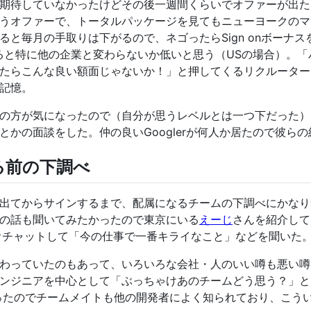
期待していなかったけどその後一週間くらいでオファーが出た。オ
いうオファーで、トータルパッケージを見てもニューヨークの
ると毎月の手取りは下がるので、ネゴったらSign onボーナ
け見ると特に他の企業と変わらないか低いと思う（USの場合）。
えたらこんな良い額面じゃないか！」と押してくるリクルータ
記憶。
の方が気になったので（自分が思うレベルとは一つ下だった）
とかの面談をした。仲の良いGooglerが何人か居たので彼ら
る前の下調べ
出てからサインするまで、配属になるチームの下調べにかなり
の話も聞いてみたかったので東京にいる
えーじ
さんを紹介して
オチャットして「今の仕事で一番キライなこと」などを聞いた
わっていたのもあって、いろいろな会社・人のいい噂も悪い噂も(
ンジニアを中心として「ぶっちゃけあのチームどう思う？」と
ムだったのでチームメイトも他の開発者によく知られており、こう