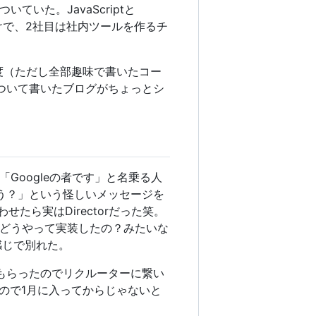
いた。JavaScriptと
けで、2社目は社内ツールを作るチ
程度（ただし全部趣味で書いたコー
erについて書いたブログがちょっとシ
Googleの者です」と名乗る人
う？」という怪しいメッセージを
たら実はDirectorだった笑。
どうやって実装したの？みたいな
な感じで別れた。
もらったのでリクルーターに繋い
ので1月に入ってからじゃないと