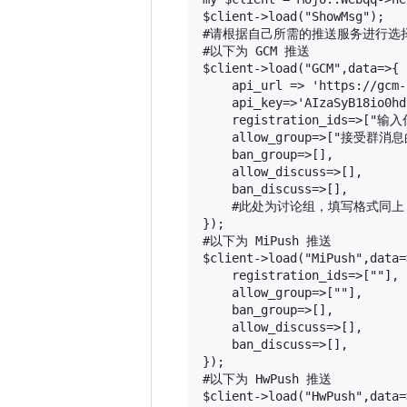
$client->load("ShowMsg");

#请根据自己所需的推送服务进行选择
#以下为 GCM 推送

$client->load("GCM",data=>{

    api_url => 'https://gcm-
    api_key=>'AIzaSyB18io0hd
    registration_ids=>["
    allow_group=>["
    ban_group=>[],

    allow_discuss=>[],

    ban_discuss=>[],

    #此处为讨论组，填写格式同上

});

#以下为 MiPush 推送

$client->load("MiPush",data=>
    registration_ids=>[""],

    allow_group=>[""],

    ban_group=>[],

    allow_discuss=>[],

    ban_discuss=>[],

});

#以下为 HwPush 推送

$client->load("HwPush",data=>