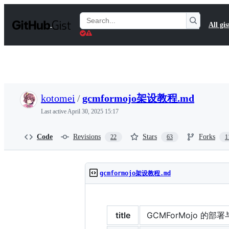
S
k
Search
All gis
i
Gists
p
t
o
c
o
n
t
kotomei
/
gcmformojo架设教程.md
e
n
Last active
April 30, 2025 15:17
t
Code
Revisions
Stars
Forks
22
63
1
gcmformojo架设教程.md
title
GCMForMojo 的部