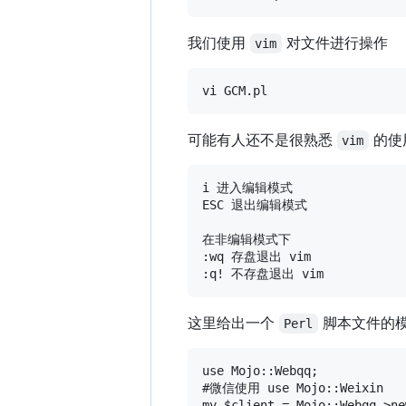
我们使用
对文件进行操作
vim
可能有人还不是很熟悉
的使
vim
i 进入编辑模式

ESC 退出编辑模式

在非编辑模式下

:wq 存盘退出 vim 

这里给出一个
脚本文件的
Perl
use Mojo::Webqq;

#微信使用 use Mojo::Weixin

my $client = Mojo::Webqq->ne