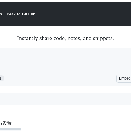
ts
Back to GitHub
Instantly share code, notes, and snippets.
1
Embed
署与设置