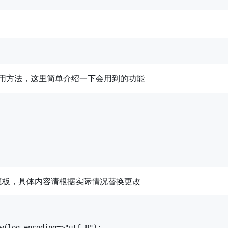
用方法，这里简单介绍一下会用到的功能
模板，具体内容请根据实际情况替换更改
w(log_encoding=>"utf-8");
