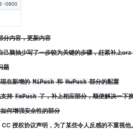
3 -0800
善部分内容，更新内容
现自己脑抽少写了一步较为关键的步骤，赶紧补上or
问题
补上现在新增的
MiPush
和
HwPush
部分的配置
现支持
FmPush
了，补上相应部分，顺便解决一下
增加如何增强安全性的部分
增加 CC 授权协议声明，为了某些令人反感的不重视