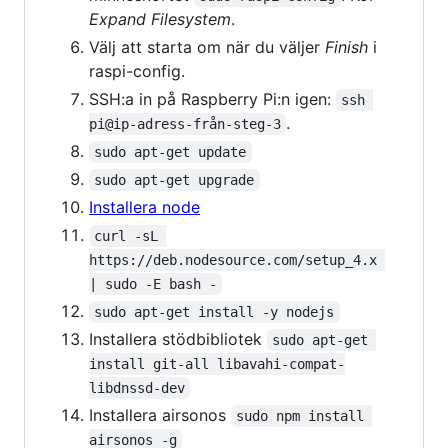
Expand Filesystem
.
Välj att starta om när du väljer
Finish
i
raspi-config.
SSH:a in på Raspberry Pi:n igen:
ssh 
.
pi@ip-adress-från-steg-3
sudo apt-get update
sudo apt-get upgrade
Installera node
curl -sL 
https://deb.nodesource.com/setup_4.x 
| sudo -E bash -
sudo apt-get install -y nodejs
Installera stödbibliotek
sudo apt-get 
install git-all libavahi-compat-
libdnssd-dev
Installera airsonos
sudo npm install 
airsonos -g