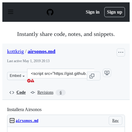
S
k
Sign in
Sign up
i
p
t
o
Instantly share code, notes, and snippets.
c
o
n
kottkrig
/
airsonos.md
t
e
Last active
May 1, 2019 20:13
n
t
Clone
Embed
this
repository
at
Code
Revisions
6
&lt;script
src=&quot;https://gist.github.com/kottkrig/d9be88ba8026
Installera Airsonos
Raw
airsonos.md