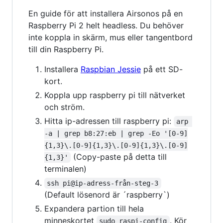
En guide för att installera Airsonos på en
Raspberry Pi 2 helt headless. Du behöver
inte koppla in skärm, mus eller tangentbord
till din Raspberry Pi.
Installera
Raspbian Jessie
på ett SD-
kort.
Koppla upp raspberry pi till nätverket
och ström.
Hitta ip-adressen till raspberry pi:
arp 
-a | grep b8:27:eb | grep -Eo '[0-9]
{1,3}\.[0-9]{1,3}\.[0-9]{1,3}\.[0-9]
(Copy-paste på detta till
{1,3}'
terminalen)
ssh pi@ip-adress-från-steg-3
(Default lösenord är ´raspberry`)
Expandera partion till hela
minneskortet
. Kör
sudo raspi-config