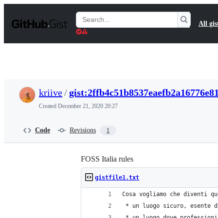
S
k
Search
All gis
i
Gists
p
t
o
c
o
n
t
kriive
/
gist:2ffb4c51b8537eaefb2a16776e8
e
n
Created
December 21, 2020 20:27
t
Code
Revisions
1
FOSS Italia rules
gistfile1.txt
Cosa vogliamo che diventi qu
 * un luogo sicuro, esente d
 * un luogo dove professioni