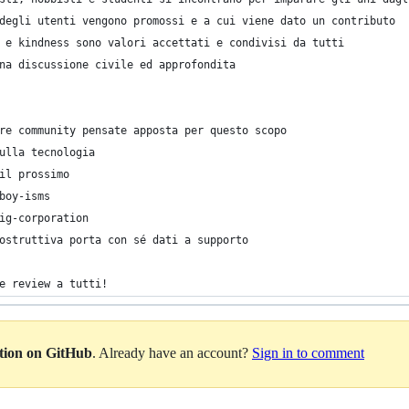
degli utenti vengono promossi e a cui viene dato un contributo
 e kindness sono valori accettati e condivisi da tutti
na discussione civile ed approfondita
re community pensate apposta per questo scopo
ulla tecnologia
il prossimo
boy-isms
ig-corporation
ostruttiva porta con sé dati a supporto
e review a tutti!
ation on GitHub
. Already have an account?
Sign in to comment