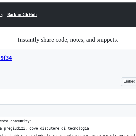
ts
Back to GitHub
Instantly share code, notes, and snippets.
19f34
Embed
esta community:
a pregiudizi, dove discutere di tecnologia
sti, hobbisti e studenti si incontrano per imparare gli uni dagl