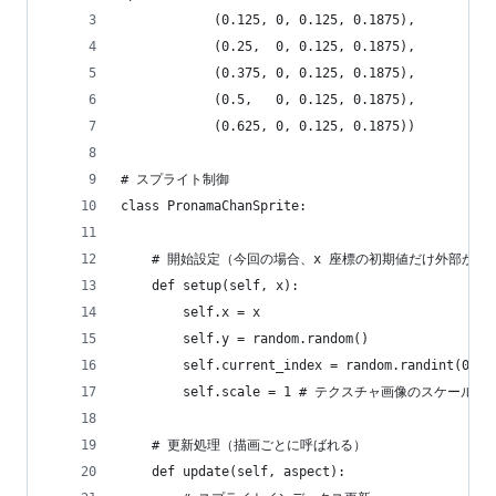
            (0.125, 0, 0.125, 0.1875),
            (0.25,  0, 0.125, 0.1875),
            (0.375, 0, 0.125, 0.1875),
            (0.5,   0, 0.125, 0.1875),
            (0.625, 0, 0.125, 0.1875))
# スプライト制御
class PronamaChanSprite:
    # 開始設定（今回の場合、x 座標の初期値だけ外部から
    def setup(self, x):
        self.x = x
        self.y = random.random()
        self.current_index = random.randint(0, l
        self.scale = 1 # テクスチャ画像のス
    # 更新処理（描画ごとに呼ばれる）
    def update(self, aspect):