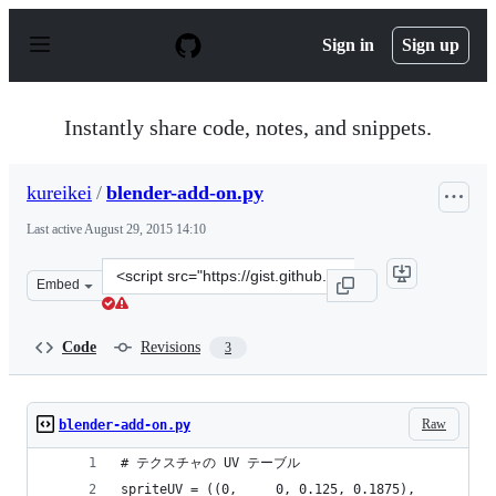
S
k
Sign in
Sign up
i
p
t
o
Instantly share code, notes, and snippets.
c
o
n
kureikei
/
blender-add-on.py
t
e
Last active
August 29, 2015 14:10
n
t
Clone
Embed
this
repository
at
Code
Revisions
3
&lt;script
src=&quot;https://gist.github.com/kureikei/6b1567c9102d
Raw
blender-add-on.py
# テクスチャの UV テーブル
spriteUV = ((0,     0, 0.125, 0.1875),