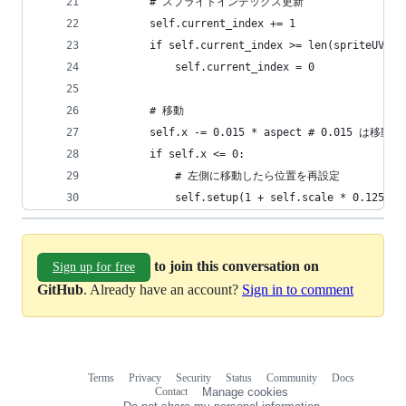
        # スプライトインデックス更新
        self.current_index += 1
        if self.current_index >= len(spriteUV):
            self.current_index = 0
        # 移動
        self.x -= 0.015 * aspect # 0.015 は移動量
        if self.x <= 0:
            # 左側に移動したら位置を再設定
            self.setup(1 + self.scale * 0.
to join this conversation on
Sign up for free
GitHub
. Already have an account?
Sign in to comment
Terms
Privacy
Security
Status
Community
Docs
Footer
Footer
Contact
Manage cookies
navigation