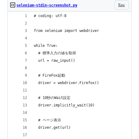
Raw
selenium-stdin-screenshot.py
# coding: utf-8
from selenium import webdriver
while True:
  # 標準入力の値を取得
  url = raw_input()
  # FireFox起動
  driver = webdriver.Firefox()
  # 10秒のWait設定
  driver.implicitly_wait(10)
  # ページ表示
  driver.get(url)