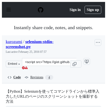
S
k
Sign in
Sign up
i
p
t
o
Instantly share code, notes, and snippets.
c
o
n
kurozumi
/
selenium-stdin-
t
screenshot.py
e
n
Last active
February 25, 2016 07:57
t
Clone
Embed
this
repository
at
Code
Revisions
4
&lt;script
src=&quot;https://gist.github.com/kurozumi/43887cb5afec
【Python】Seleniumを使ってコマンドラインから標準入
力したURLのページのスクリーンショットを撮影する
方法