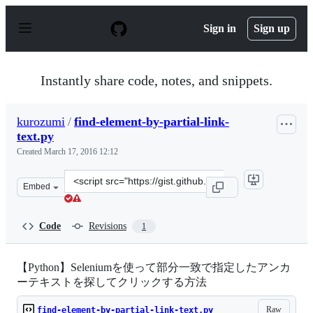
S
k
Sign in
Sign up
i
p
t
o
Instantly share code, notes, and snippets.
c
o
n
kurozumi
/
find-element-by-partial-link-
t
text.py
e
n
Created
March 17, 2016 12:12
t
Clone
Embed
this
repository
at
Code
Revisions
1
&lt;script
src=&quot;https://gist.github.com/kurozumi/51bf86c9b63
【Python】Seleniumを使って部分一致で指定したアンカ
ーテキストを探してクリックする方法
Raw
find-element-by-partial-link-text.py