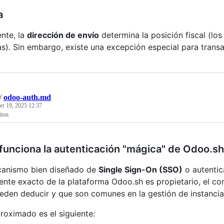
a
nte, la
dirección de envío
determina la posición fiscal (lo
s). Sin embargo, existe una excepción especial para trans
/
odoo-auth.md
r 19, 2025 12:37
tion
unciona la autenticación "mágica" de Odoo.s
canismo bien diseñado de
Single Sign-On (SSO)
o autentic
ente exacto de la plataforma Odoo.sh es propietario, el c
eden deducir y que son comunes en la gestión de instancia
proximado es el siguiente: