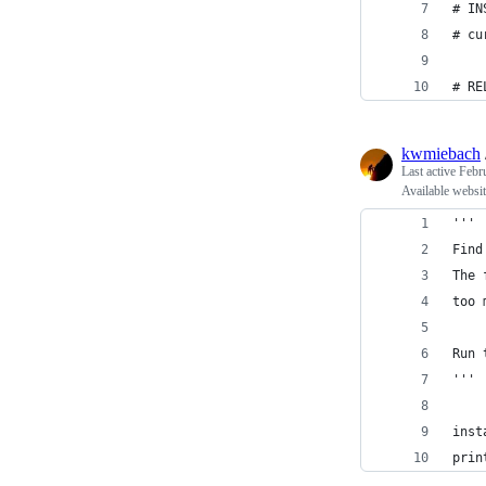
# IN
# cu
# RE
kwmiebach
Last active
Febr
Available websit
'''
Find
The 
too 
Run 
'''
inst
prin