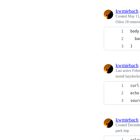
kwmiebach
Created
May 11,
Odoo 18 remove
body
  ba
}
kwmiebach
Last active
Febr
install lazydocke
curl
echo
sour
kwmiebach
Created
Decembe
pack tmp