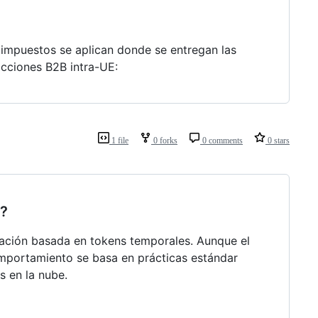
s impuestos se aplican donde se entregan las
acciones B2B intra-UE:
1 file
0 forks
0 comments
0 stars
h?
ación basada en tokens temporales. Aunque el
omportamiento se basa en prácticas estándar
s en la nube.