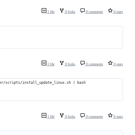
1 file
0 forks
0 comments
0 stars
1 file
0 forks
0 comments
0 stars
er/scripts/install_update_linux.sh | bash
1 file
0 forks
0 comments
0 stars