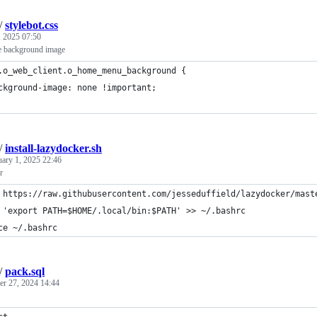
/
stylebot.css
 2025 07:50
 background image
.o_web_client.o_home_menu_background {
ckground-image: none !important;
/
install-lazydocker.sh
uary 1, 2025 22:46
r
 https://raw.githubusercontent.com/jesseduffield/lazydocker/mast
 'export PATH=$HOME/.local/bin:$PATH' >> ~/.bashrc
ce ~/.bashrc
/
pack.sql
r 27, 2024 14:44