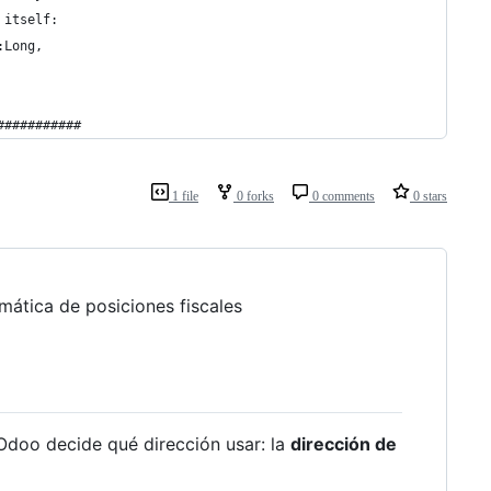
 itself:
:Long,
###########
1 file
0 forks
0 comments
0 stars
mática de posiciones fiscales
 Odoo decide qué dirección usar: la
dirección de