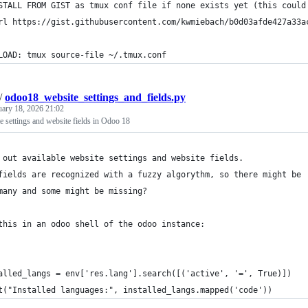
STALL FROM GIST as tmux conf file if none exists yet (this could
rl https://gist.githubusercontent.com/kwmiebach/b0d03afde427a33a
LOAD: tmux source-file ~/.tmux.conf
/
odoo18_website_settings_and_fields.py
uary 18, 2026 21:02
e settings and website fields in Odoo 18
 out available website settings and website fields.
fields are recognized with a fuzzy algorythm, so there might be
many and some might be missing?
this in an odoo shell of the odoo instance:
alled_langs = env['res.lang'].search([('active', '=', True)])
t("Installed languages:", installed_langs.mapped('code'))