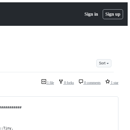
Sign in
Sign up
Sort
1 file
0 forks
0 comments
1 star
###########
::Tiny,