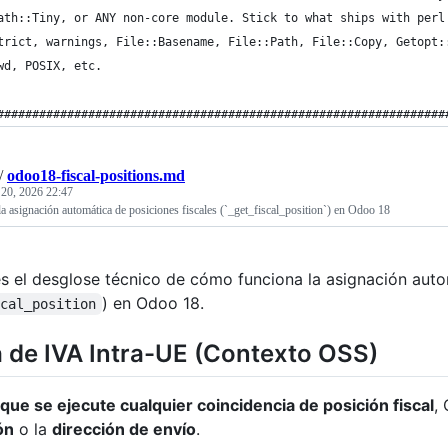
ath::Tiny, or ANY non-core module. Stick to what ships with perl
trict, warnings, File::Basename, File::Path, File::Copy, Getopt:
wd, POSIX, etc.
################################################################
/
odoo18-fiscal-positions.md
 20, 2026 22:47
 asignación automática de posiciones fiscales (`_get_fiscal_position`) en Odoo 18
es el desglose técnico de cómo funciona la asignación auto
) en Odoo 18.
scal_position
 de IVA Intra-UE (Contexto OSS)
que se ejecute cualquier coincidencia de posición fiscal
,
ón
o la
dirección de envío
.