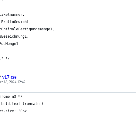
ct 
tikelnummer,
tBruttoGewicht,
tOptimaleFertigungsmenge1,
sBezeichnung1,
PosMenge1
.* */
/
v17.css
r 18, 2024 12:42
hrome n3 */
-bold.text-truncate {
nt-size: 30px