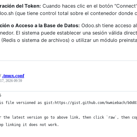
ación del Token:
Cuando haces clic en el botón "Connect" 
oo.sh (que tiene control total sobre el contenedor donde c
ción o Acceso a la Base de Datos:
Odoo.sh tiene acceso al
nedor. El sistema puede establecer una sesión válida dire
(Redis o sistema de archivos) o utilizar un módulo preins
/
.tmux.conf
17, 2026 09:59
5
is file versioned as gist:https://gist.github.com/kwmiebach/b0d0
r the latest version go to above link, then click `raw`, then co
ep linking it does not work.