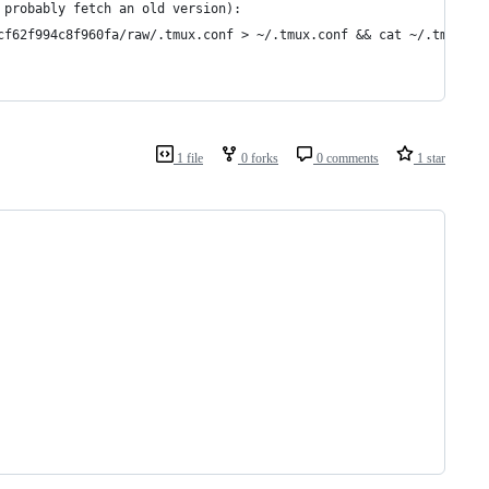
 probably fetch an old version):
cf62f994c8f960fa/raw/.tmux.conf > ~/.tmux.conf && cat ~/.tmux.co
1 file
0 forks
0 comments
1 star