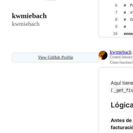
#  P
#  s
kwmiebach
#  C
kwmiebach
#
####
kwmiebach
Created
January
View GitHub Profile
Cómo funciona la
Aquí tien
(
_get_fi
Lógica
Antes de 
facturaci