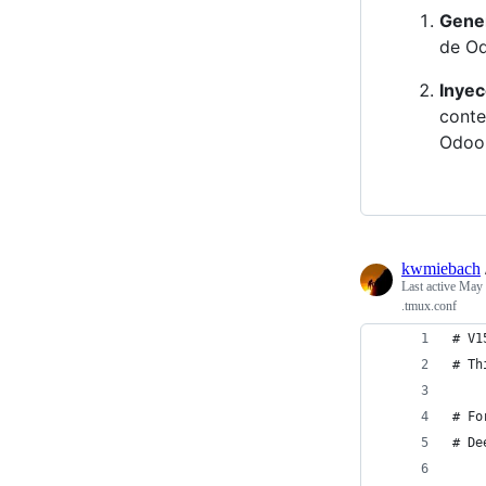
Gener
de Od
Inyec
conte
Odoo 
kwmiebach
Last active
May 
.tmux.conf
# V1
# Th
# Fo
# De