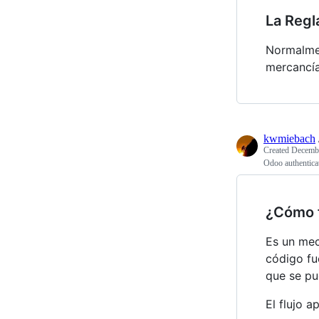
La Regl
Normalme
mercancía
kwmiebach
Created
Decembe
Odoo authentica
¿Cómo f
Es un me
código fu
que se pu
El flujo a