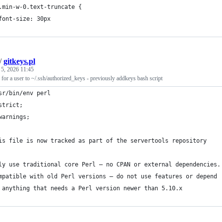
.min-w-0.text-truncate {
font-size: 30px
/
gitkeys.pl
 5, 2026 11:45
for a user to ~/.ssh/authorized_keys - previously addkeys bash script
sr/bin/env perl
strict;
warnings;
is file is now tracked as part of the servertools repository
ly use traditional core Perl — no CPAN or external dependencies.
mpatible with old Perl versions — do not use features or depend
 anything that needs a Perl version newer than 5.10.x