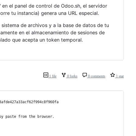
en el panel de control de Odoo.sh, el servidor
orre tu instancia) genera una URL especial.
 sistema de archivos y a la base de datos de tu
ctamente en el almacenamiento de sesiones de
talado que acepta un token temporal.
1 file
0 forks
0 comments
1 star
3afde427a33acf62f994c8f960fa
py paste from the browser.