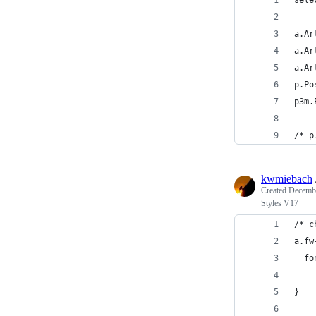
sele
a.Ar
a.Ar
a.Ar
p.Po
p3m.
/* p
kwmiebach
Created
Decembe
Styles V17
/* c
a.fw
  fo
}