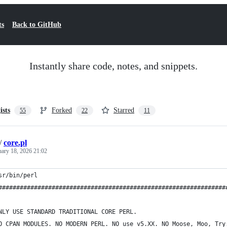
ts
Back to GitHub
Instantly share code, notes, and snippets.
ists
Forked
Starred
55
22
11
/
core.pl
uary 18, 2026 21:02
sr/bin/perl
################################################################
NLY USE STANDARD TRADITIONAL CORE PERL.
O CPAN MODULES. NO MODERN PERL. NO use v5.XX. NO Moose, Moo, Try