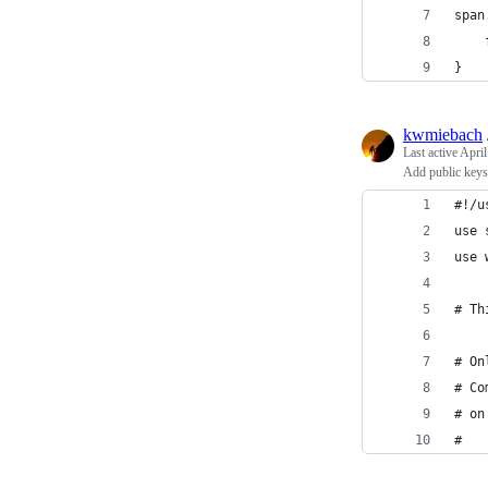
span
    
}
kwmiebach
Last active
April
Add public keys 
#!/u
use 
use 
# Th
# On
# Co
# on
#