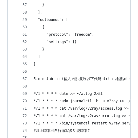
    }
  ],
  "outbounds": [
    {
      "protocol": "freedom",  
      "settings": {}
    }
  ]
}
5.crontab -e (输入i键,复制以下代码ctrl+c,黏贴c
*/1 * * * * date >> ~/a.log 2>&1
*/1 * * * * sudo journalctl -b -u v2ray >> ~/a.l
*/1 * * * * cat /var/log/v2ray/access.log >> ~/c
*/1 * * * * cat /var/log/v2ray/error.log >> ~/b.
*/1 * * * * /bin/systemctl restart v2ray.service
#以上脚本可自行编写多功能脚本#