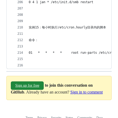
0 4 1 jan * /etc/init.d/smb restart
实例15：每小时执行/etc/cron.hourly目录内的脚本
命令：
01   *   *   *   *     root run-parts /etc/cron.
to join this conversation on
Sign up for free
GitHub
. Already have an account?
Sign in to comment
Terms
Privacy
Security
Status
Community
Docs