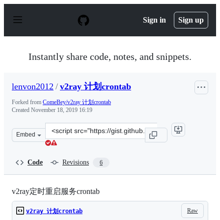
S
k
Sign in
Sign up
i
p
t
o
Instantly share code, notes, and snippets.
c
o
n
lenvon2012
/
v2ray 计划crontab
t
e
Forked from
ComeBey/v2ray 计划crontab
n
Created
November 18, 2019 16:19
t
Clone
Embed
this
repository
at
Code
Revisions
6
&lt;script
src=&quot;https://gist.github.com/lenvon2012/1e266c740
v2ray定时重启服务crontab
Raw
v2ray 计划crontab