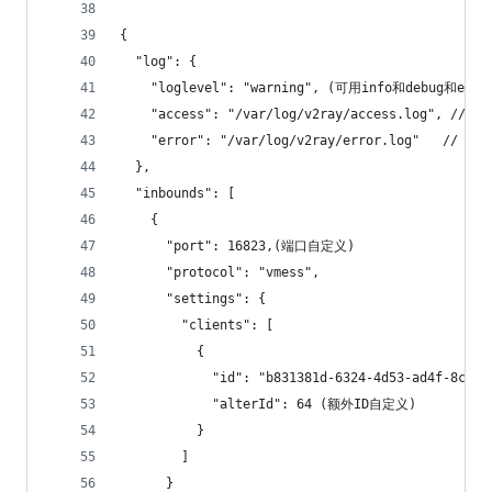
{
  "log": {
    "loglevel": "warning", (可用info和debug和er
    "access": "/var/log/v2ray/access.log", //
    "error": "/var/log/v2ray/error.log"   // 
  },
  "inbounds": [
    {
      "port": 16823,(端口自定义)
      "protocol": "vmess",   
      "settings": {
        "clients": [
          {
            "id": "b831381d-6324-4d53-ad4f-8cd
            "alterId": 64 (额外ID自定义)
          }
        ]
      }