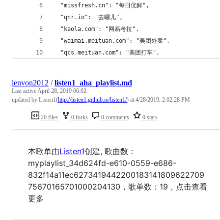
  "missfresh.cn": "每日优鲜",
  "qnr.io": "去哪儿",
  "kaola.com": "网易考拉",
  "waimai.meituan.com": "美团外卖",
  "qcs.meituan.com": "美团打车",
lenvon2012
/
listen1_aha_playlist.md
Last active
April 28, 2019 06:02
updated by Listen1(
http://listen1.github.io/listen1/
) at 4/28/2019, 2:02:28 PM
20 files
0 forks
0 comments
0 stars
本歌单由
Listen1
创建, 歌曲数：
myplaylist_34d624fd-e610-0559-e686-
832f14a11ec6273419442200183141809622709
75670165701000204130，歌单数：19，点击查看
更多