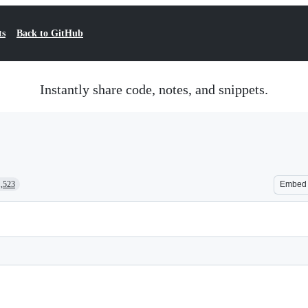
ts
Back to GitHub
Instantly share code, notes, and snippets.
1,523
Embed