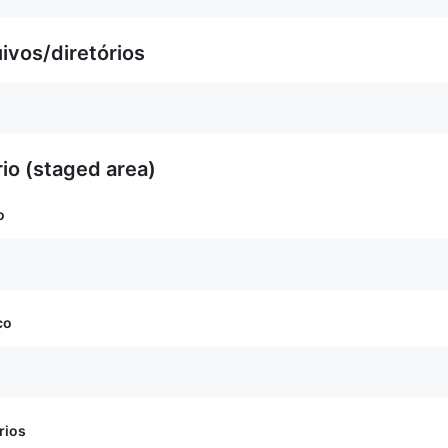
uivos/diretórios
rio (staged area)
o
co
rios