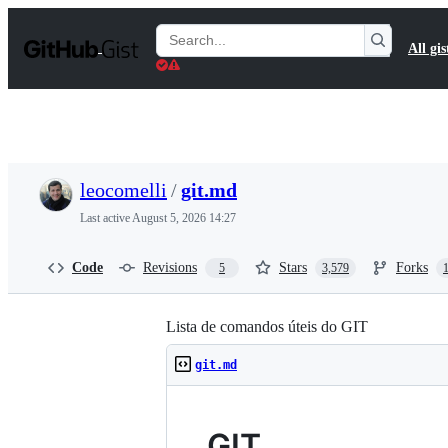
S
k
Search
All gis
i
Gists
p
t
o
c
o
n
t
leocomelli
/
git.md
e
n
Last active
August 5, 2026 14:27
t
Code
Revisions
Stars
Forks
5
3,579
Lista de comandos úteis do GIT
git.md
GIT