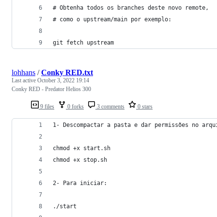
# Obtenha todos os branches deste novo remote,
# como o upstream/main por exemplo:
git fetch upstream
lohhans
/
Conky RED.txt
Last active
October 3, 2022 19:14
Conky RED - Predator Helios 300
9 files
0 forks
3 comments
0 stars
1- Descompactar a pasta e dar permissões no arqu
chmod +x start.sh
chmod +x stop.sh
2- Para iniciar:
./start