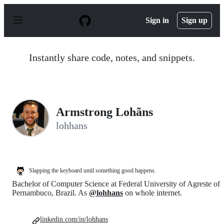
S
k
Sign in
Sign up
i
p
t
o
Instantly share code, notes, and snippets.
c
o
n
t
e
n
Armstrong Lohãns
t
lohhans
Slapping the keyboard until something good happens.
Bachelor of Computer Science at Federal University of Agreste of
Pernambuco, Brazil. As
@lohhans
on whole internet.
linkedin.com/in/lohhans