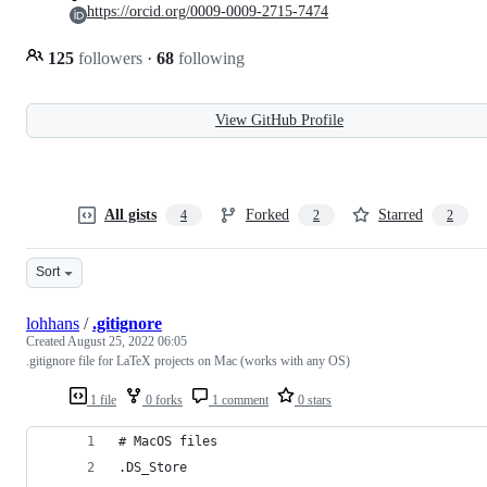
https://orcid.org/0009-0009-2715-7474
125
followers
·
68
following
View GitHub Profile
All gists
Forked
Starred
4
2
2
Sort
lohhans
/
.gitignore
Created
August 25, 2022 06:05
.gitignore file for LaTeX projects on Mac (works with any OS)
1 file
0 forks
1 comment
0 stars
# MacOS files
.DS_Store