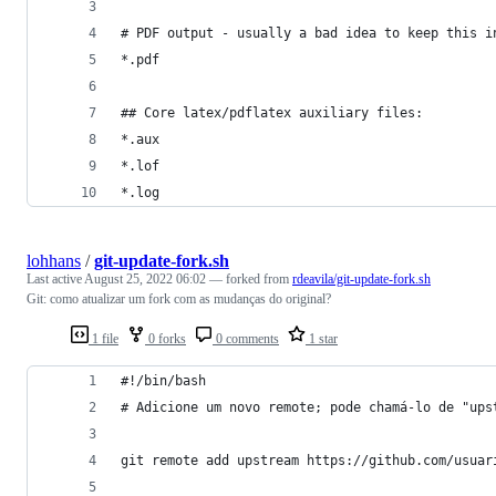
# PDF output - usually a bad idea to keep this i
*.pdf
## Core latex/pdflatex auxiliary files:
*.aux
*.lof
*.log
lohhans
/
git-update-fork.sh
Last active
August 25, 2022 06:02
— forked from
rdeavila/git-update-fork.sh
Git: como atualizar um fork com as mudanças do original?
1 file
0 forks
0 comments
1 star
#!/bin/bash
# Adicione um novo remote; pode chamá-lo de "ups
git remote add upstream https://github.com/usuar