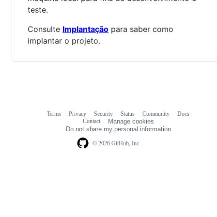
teste.
Consulte
Implantação
para saber como
implantar o projeto.
Terms
Privacy
Security
Status
Community
Docs
Footer
Footer
Contact
Manage cookies
navigation
Do not share my personal information
© 2026 GitHub, Inc.