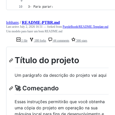
3- Para parar:
lohhans
/
README-PTBR.md
Last active
July 2, 2026 16:51
— forked from
PurpleBooth/README-Template.md
Um modelo para fazer um bom README.md
1 file
180 forks
44 comments
566 stars
Título do projeto
Um parágrafo da descrição do projeto vai aqui
🚀 Começando
Essas instruções permitirão que você obtenha
uma cópia do projeto em operação na sua
máquina local para fins de desenvolvimento e