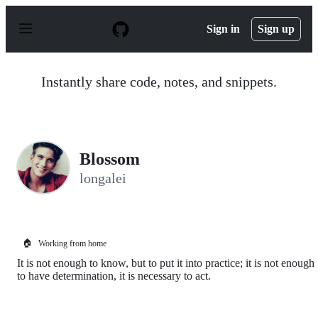
S
k
Sign in
Sign up
i
p
t
o
Instantly share code, notes, and snippets.
c
o
n
t
e
n
Blossom
t
longalei
🏠
Working from home
It is not enough to know, but to put it into practice; it is not enough
to have determination, it is necessary to act.