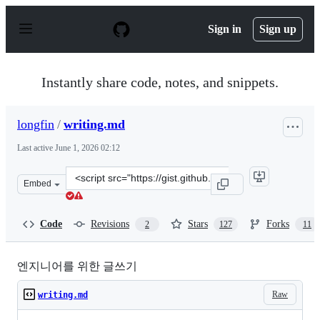
S
k
Sign in
Sign up
i
p
t
o
Instantly share code, notes, and snippets.
c
o
n
longfin
/
writing.md
t
e
Last active
June 1, 2026 02:12
n
t
Clone
Embed
this
repository
at
Code
Revisions
Stars
Forks
2
127
11
&lt;script
src=&quot;https://gist.github.com/longfin/a54f29d866b2d
엔지니어를 위한 글쓰기
Raw
writing.md