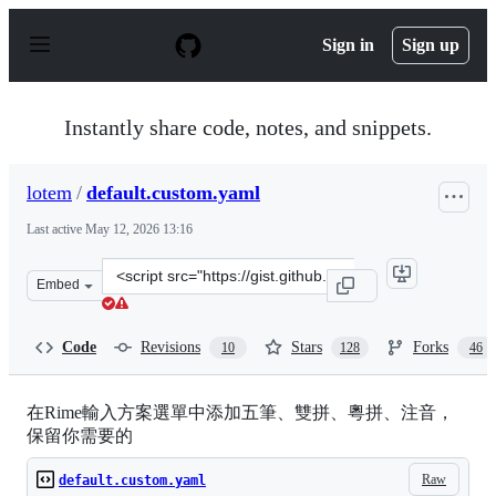
S
k
Sign in
Sign up
i
p
t
o
Instantly share code, notes, and snippets.
c
o
n
lotem
/
default.custom.yaml
t
e
Last active
May 12, 2026 13:16
n
t
Clone
Embed
this
repository
at
Code
Revisions
Stars
Forks
10
128
46
&lt;script
src=&quot;https://gist.github.com/lotem/2309739.js&quot
在Rime輸入方案選單中添加五筆、雙拼、粵拼、注音，
保留你需要的
Raw
default.custom.yaml