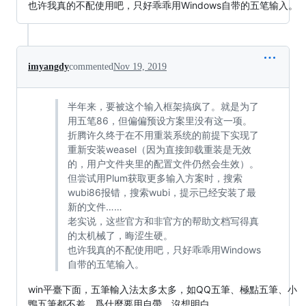
也许我真的不配使用吧，只好乖乖用Windows自带的五笔输入。
imyangdy
commented
Nov 19, 2019
半年来，要被这个输入框架搞疯了。就是为了
用五笔86，但偏偏预设方案里没有这一项。
折腾许久终于在不用重装系统的前提下实现了
重新安装weasel（因为直接卸载重装是无效
的，用户文件夹里的配置文件仍然会生效）。
但尝试用Plum获取更多输入方案时，搜索
wubi86报错，搜索wubi，提示已经安装了最
新的文件……
老实说，这些官方和非官方的帮助文档写得真
的太机械了，晦涩生硬。
也许我真的不配使用吧，只好乖乖用Windows
自带的五笔输入。
win平臺下面，五筆輸入法太多太多，如QQ五筆、極點五筆、小
鴨五筆都不差，爲什麼要用自帶，沒想明白