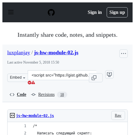
S
k
Sign in
Sign up
i
p
t
o
Instantly share code, notes, and snippets.
c
o
n
luxplanjay
/
js-hw-module-02.js
t
e
Last active
November 5, 2018 15:50
n
t
Clone
Embed
this
repository
at
Code
Revisions
18
&lt;script
src=&quot;https://gist.github.com/luxplanjay/d6ca01dd8
Raw
js-hw-module-02.js
/*
  Написать следующий скрипт: