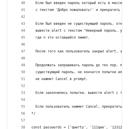
  Если был введен пароль который есть в массиве 
  с текстом 'Добро пожаловать!' и прекратить спр
  Если был введен не существующий пароль, отнять
  вывести alert с текстом "Неверный пароль, у ва
  где n это оставшийся лимит. 
  После того как пользователь закрыл alert, запр
  Продолжать запрашивать пароль до тех пор, пока
  существующий пароль, не кончатся попытки или п
  не нажмет Cancel в prompt.
  Если закончились попытки, вывести alert с текс
  Если пользователь нажмет Cancel, прекратить вы
*/
const passwords = ['qwerty', '111qwe', '123123',