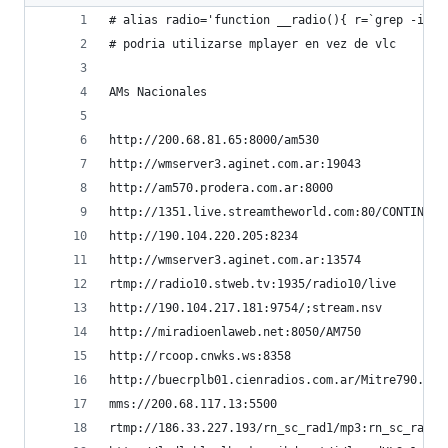
# alias radio='function __radio(){ r=`grep -i $1
# podria utilizarse mplayer en vez de vlc
AMs Nacionales
http://200.68.81.65:8000/am530                  
http://wmserver3.aginet.com.ar:19043            
http://am570.prodera.com.ar:8000                
http://1351.live.streamtheworld.com:80/CONTINENT
http://190.104.220.205:8234                     
http://wmserver3.aginet.com.ar:13574            
rtmp://radio10.stweb.tv:1935/radio10/live       
http://190.104.217.181:9754/;stream.nsv         
http://miradioenlaweb.net:8050/AM750            
http://rcoop.cnwks.ws:8358                      
http://buecrplb01.cienradios.com.ar/Mitre790.aac
mms://200.68.117.13:5500                        
rtmp://186.33.227.193/rn_sc_rad1/mp3:rn_sc_rad1.