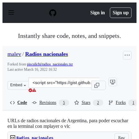
S
k
Sign in
Sign up
i
p
t
o
Instantly share code, notes, and snippets.
c
o
n
malev
/
Radios nacionales
t
e
Forked from
pisculichi/radios_nacionales.txt
n
Last active
March 16, 2022 16:32
t
Clone
Embed
this
repository
at
Code
Revisions
Stars
Forks
5
2
1
&lt;script
src=&quot;https://gist.github.com/malev/202a4ce8179d54
URLs de radios nacionales de Argentina, para poder escuchar
en la terminal con mplayer o vlc
Raw
Radios nacionales