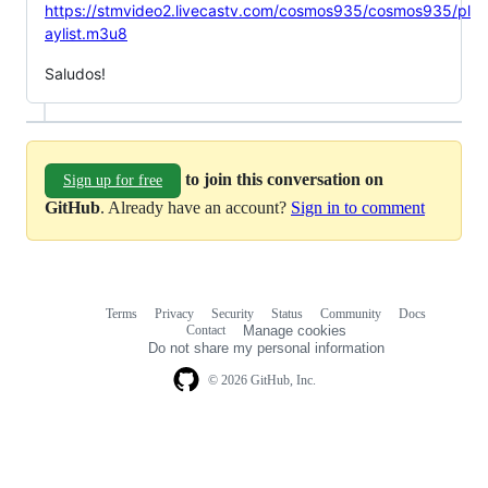
https://stmvideo2.livecastv.com/cosmos935/cosmos935/pl
aylist.m3u8
Saludos!
to join this conversation on
Sign up for free
GitHub
. Already have an account?
Sign in to comment
Terms
Privacy
Security
Status
Community
Docs
Footer
Footer
Contact
Manage cookies
navigation
Do not share my personal information
© 2026 GitHub, Inc.