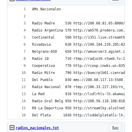
AMs Nacionales
Radio Madre     530 http://200.68.81.65:8000/am5
Radio Argentina 570 http://am570.prodera.com.ar:
Continental     590 http://1351.live.streamthewo
Rivadavia       630 http://190.104.220.205:8234
Belgrano-650    650 http://wmserver3.aginet.com.
Radio 10        710 rtmp://radio10.stweb.tv:1935
Cooperativa     770 http://rcoop.cnwks.ws:8358
Radio Mitre     790 http://buecrplb01.cienradios
Del Pueblo      830 mms://200.68.117.13:5500
Radio Nacional  870 rtmp://186.33.227.193/rn_sc_
La Red          910 http://lsdlrhls-lh.akamaihd.
Radio Gral Belg 950 http://200.58.118.108:8160/s
R9 La Deportiva 950 http://streamlky.alsolnet.co
Del Plata      1030 http://lsddelplatahls-lh.aka
Raw
radios_nacionales.txt