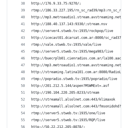
http://176.9.33.75:9270/;                       
rtmp://186.33.227.195/rn_sc_rad39/mp3:rn_sc_rad3
http://mp3.metroaudio1.stream.avstreaming.net:72
http://188.40.137.143:9330/;stream.nsv          
rtmp://server4.stweb.tv:1935/rockpop/live       
http://icecast01.dcarsat.com.ar:8000/sc_rad37   
rtmp://vale.stweb.tv:1935/vale/live             
rtmp://server5.stweb.tv:1935/mega983/live       
http://buecrplb01.cienradios.com.ar/la100.aac   
http://mp3.metroaudio1.stream.avstreaming.net:72
http://streaming.latina101.com.ar:8080/RadioLati
rtmp://popradio.stweb.tv:1935/popradio/live     
http://201.212.5.144/aspen?MSWMExt=.asf         
http://190.104.220.205:8233/stream              
http://streamall.alsolnet.com:443/klimaxok      
http://streamall.alsolnet.com:443/fmsonidohd?typ
rtmp://server5.stweb.tv:1935/one/live           
rtmp://server5.stweb.tv:1935/RQP/live           
http://50.22.212.205:8078/;                     