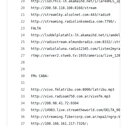
http://lsdlrhls-lh.akamaihd.net/i/laredHLS_1@599
http://200.58.118.108:8160/stream               
http://streamlky.alsolnet.com:443/radio9        
http://streaming.radiolinksmedia.com:7790/;     
FALTA                                           
http://lsddelplatahls-lh.akamaihd.net/i/amdelpla
http://radiostream.elmundoradio.com:8332/;stream
http://radiolaluna.radio12345.com/listen2myradio
rtmp://server2.stweb.tv:1935/america/live_128   
FMs CABA:
http://vivo.fmlatribu.com:8000/latribu.mp3      
http://vivo.radioam750.com.ar/vivofm.mp3        
http://208.98.41.72:9304                        
http://14983.live.streamtheworld.com/DELTA_903AA
http://streaming.fibercorp.com.ar/epa2/ngrp:Vort
http://108.166.161.217:7320/;                   