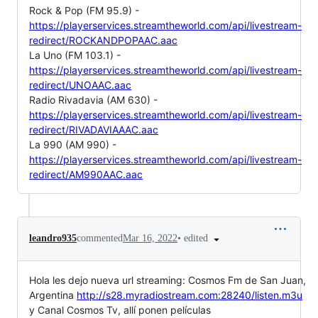
Rock & Pop (FM 95.9) -
https://playerservices.streamtheworld.com/api/livestream-
redirect/ROCKANDPOPAAC.aac
La Uno (FM 103.1) -
https://playerservices.streamtheworld.com/api/livestream-
redirect/UNOAAC.aac
Radio Rivadavia (AM 630) -
https://playerservices.streamtheworld.com/api/livestream-
redirect/RIVADAVIAAAC.aac
La 990 (AM 990) -
https://playerservices.streamtheworld.com/api/livestream-
redirect/AM990AAC.aac
•
edited
leandro935
commented
Mar 16, 2022
Hola les dejo nueva url streaming: Cosmos Fm de San Juan,
Argentina
http://s28.myradiostream.com:28240/listen.m3u
y Canal Cosmos Tv, allí ponen películas