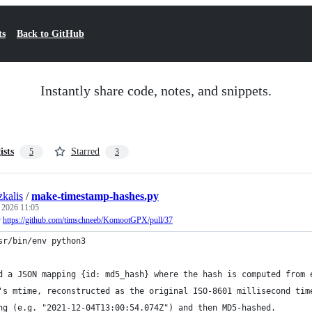
ts
Back to GitHub
Instantly share code, notes, and snippets.
ists
Starred
5
3
zkalis
/
make-timestamp-hashes.py
, 2026 11:05
r
https://github.com/timschneeb/KomootGPX/pull/37
sr/bin/env python3
d a JSON mapping {id: md5_hash} where the hash is computed from 
's mtime, reconstructed as the original ISO-8601 millisecond tim
ng (e.g. "2021-12-04T13:00:54.074Z") and then MD5-hashed.