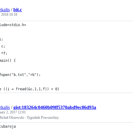
zkalis
/
bit.c
, 2018 10:18
lude<stdio.h>
i;
 c;
 *f;
main() {
fopen("b.txt","rb");
e ((i = fread(&c,1,1,f)) > 0)
zkalis
/
gist:183264c0460b09ff5370abd9ec86d93a
uary 2, 2017 12:01
 Michał Olszewski - Tygodnik Powszechny
cubaroja