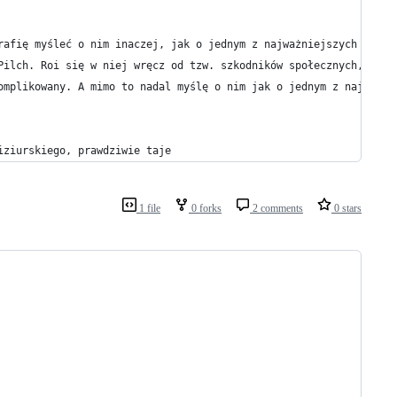
rafię myśleć o nim inaczej, jak o jednym z najważniejszych polsk
Pilch. Roi się w niej wręcz od tzw. szkodników społecznych, dema
omplikowany. A mimo to nadal myślę o nim jak o jednym z najważni
iziurskiego, prawdziwie taje
1 file
0 forks
2 comments
0 stars