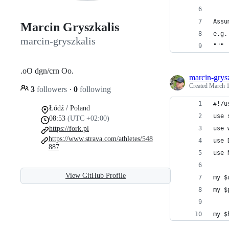
Assu
Marcin Gryszkalis
e.g.
marcin-gryszkalis
"""
.oO dgn/crn Oo.
marcin-grys
Created
March 1
3
followers
·
0
following
#!/u
Łódź / Poland
use 
08:53
(UTC +02:00)
https://fork.pl
use 
https://www.strava.com/athletes/548
use 
887
use 
View GitHub Profile
my $
my $
my $