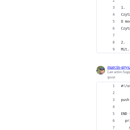
1. 
Czyt
O mo
Czyt
2.
Mit,
marcin-grys
Last active
Augu
ipsort
#!/u
push
END 
  pr
    