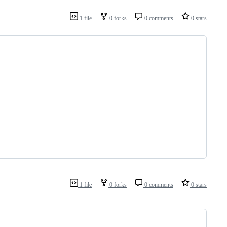
1 file
0 forks
0 comments
0 stars
1 file
0 forks
0 comments
0 stars