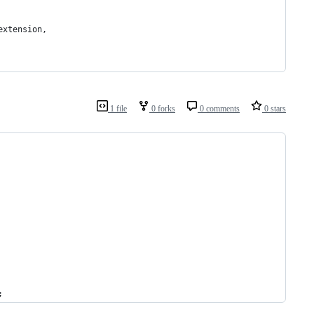
extension,
1 file
0 forks
0 comments
0 stars
;