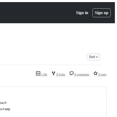
Sign in
Sign up
Sort
1 file
0 forks
0 comments
0 stars
each
estamp