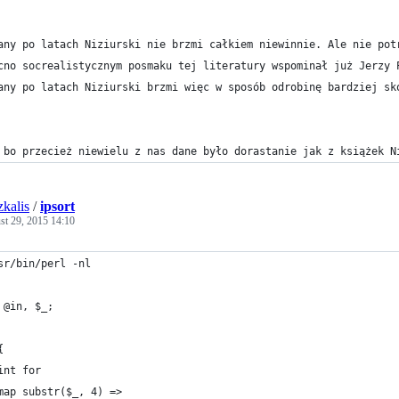
any po latach Niziurski nie brzmi całkiem niewinnie. Ale nie pot
cno socrealistycznym posmaku tej literatury wspominał już Jerzy 
any po latach Niziurski brzmi więc w sposób odrobinę bardziej sk
 bo przecież niewielu z nas dane było dorastanie jak z książek N
zkalis
/
ipsort
st 29, 2015 14:10
sr/bin/perl -nl
 @in, $_;
{
int for
map substr($_, 4) =>