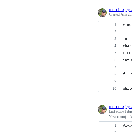
marcin-grys
Created
June 28
#inc
int 
char
FILE
int 
f = 
whil
marcin-grys
Last active
Febr
Vivacubaroja -
Viva