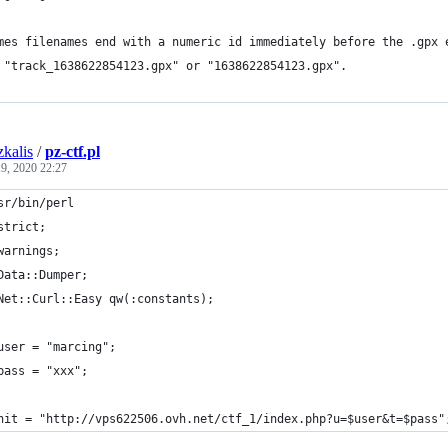
mes filenames end with a numeric id immediately before the .gpx 
 "track_1638622854123.gpx" or "1638622854123.gpx".
zkalis
/
pz-ctf.pl
9, 2020 22:27
sr/bin/perl
strict;
warnings;
Data::Dumper;
Net::Curl::Easy qw(:constants);
user = "marcing";
pass = "xxx";
hit = "http://vps622506.ovh.net/ctf_1/index.php?u=$user&t=$pass"