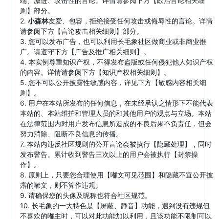
端、激进、攻击性的言论。详情请参阅下方【政治言论相关细
则】部分。
2.
小森林
友爱、包容，拒绝接受任何攻击或侮辱性的言论。详情
请参阅下方【言论攻击相关细则】部分。
3. 您可以发布广告，也可以利用长毛象社区做商业或非商业推
广。请遵守下方【广告及推广相关细则】。
4. 本实例尊重知识产权，不得发布盗版或任何侵犯他人知识产权
的内容。详情请参阅下方【知识产权相关细则】。
5. 您不可以公开披露性敏感内容，详见下方【敏感内容相关细
则】。
6. 用户在本站所发布的任何信息，在未经承认之情形下不能代表
本站的、本站维护和管理人员的和其他用户的观点与立场。本站
在法律范围内对用户发布信息所造成的不良后果不负责任，但会
努力消除、阻断不良信息的传播。
7. 本站内违反社区规则的公开言论会被执行【隐藏处理】，同时
发布警告。累计收到警告三次以上的用户会被执行【封禁操
作】。
8. 原则上，只要您合理使用【嘟文可见范围】和隐藏不宜公开披
露的嘟文，则不算作违规。
9. 请确保您的头像及昵称也符合社区规范。
10. 长毛象的一大特色是【屏蔽、静音】功能，遇到没有违规但
不喜欢的嘟主时，可以对此功能加以利用，且该功能不限制可以