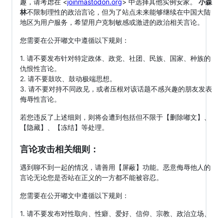
趣，请考虑在 <
joinmastodon.org
> 中选择其他实例安家。
小森
林
不限制理性的政治言论，但为了站点未来能够继续在中国大陆
地区为用户服务，希望用户克制敏感或激进的政治相关言论。
您需要在公开嘟文中遵循以下规则：
1. 请不要发布针对特定政体、政党、社团、民族、国家、种族的
仇恨性言论。
2. 请不要鼓吹、鼓动极端思想。
3. 请不要对持不同政见，或者压根对该话题不感兴趣的朋友发表
侮辱性言论。
若您违反了上述细则，则将会遭到包括但不限于【删除嘟文】、
【隐藏】、【冻结】等处理。
言论攻击相关细则：
遇到聊不到一起的情况，请善用【屏蔽】功能。恶意侮辱他人的
言论无论您是否站在正义的一方都不能被容忍。
您需要在公开嘟文中遵循以下规则：
1. 请不要发布对性取向、性癖、爱好、信仰、宗教、政治立场、