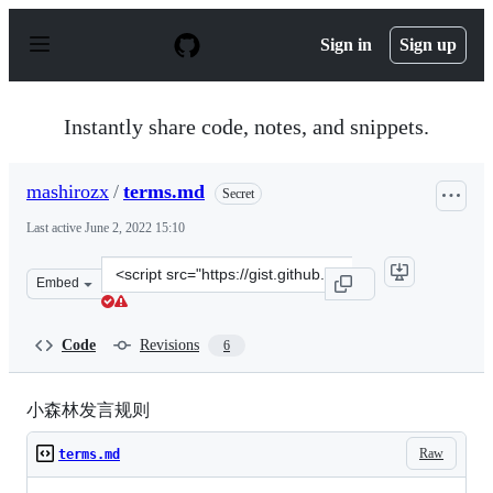
S
k
Sign in
Sign up
i
p
t
o
Instantly share code, notes, and snippets.
c
o
n
mashirozx
/
terms.md
Secret
t
e
Last active
June 2, 2022 15:10
n
t
Clone
Embed
this
repository
at
Code
Revisions
6
&lt;script
src=&quot;https://gist.github.com/mashirozx/fff394fe15d
小森林发言规则
Raw
terms.md