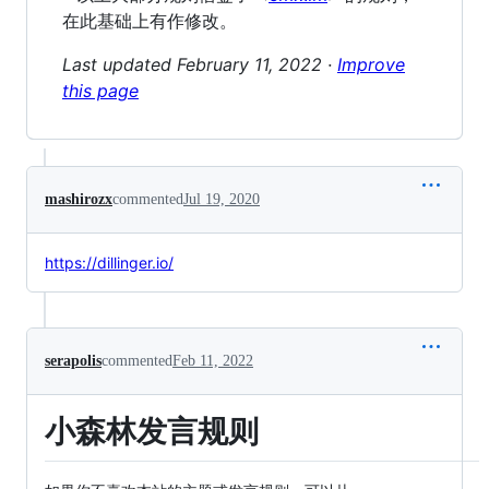
在此基础上有作修改。
Last updated February 11, 2022 ·
Improve
this page
mashirozx
commented
Jul 19, 2020
https://dillinger.io/
serapolis
commented
Feb 11, 2022
小森林发言规则