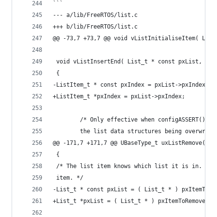
```
--- a/lib/FreeRTOS/list.c
+++ b/lib/FreeRTOS/list.c
@@ -73,7 +73,7 @@ void vListInitialiseItem( List
 void vListInsertEnd( List_t * const pxList, Lis
 {
-ListItem_t * const pxIndex = pxList->pxIndex;
+ListItem_t *pxIndex = pxList->pxIndex;
        /* Only effective when configASSERT() is
        the list data structures being overwritt
@@ -171,7 +171,7 @@ UBaseType_t uxListRemove( Li
 {
 /* The list item knows which list it is in.  Ob
 item. */
-List_t * const pxList = ( List_t * ) pxItemToRe
+List_t *pxList = ( List_t * ) pxItemToRemove->p