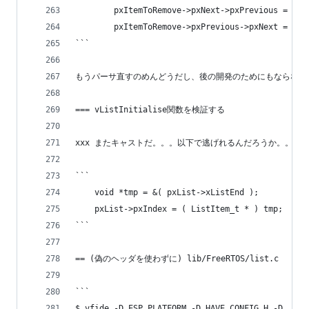
        pxItemToRemove->pxNext->pxPrevious = pxI
        pxItemToRemove->pxPrevious->pxNext = pxI
```
もうパーサ直すのめんどうだし、後の開発のためにもならないし
=== vListInitialise関数を検証する
xxx またキャストだ。。。以下で逃げれるんだろうか。。。
```
	void *tmp = &( pxList->xListEnd );
	pxList->pxIndex = ( ListItem_t * ) tmp;
```
== (偽のヘッダを使わずに) lib/FreeRTOS/list.c
```
$ vfide -D ESP_PLATFORM -D HAVE_CONFIG_H -D __XT