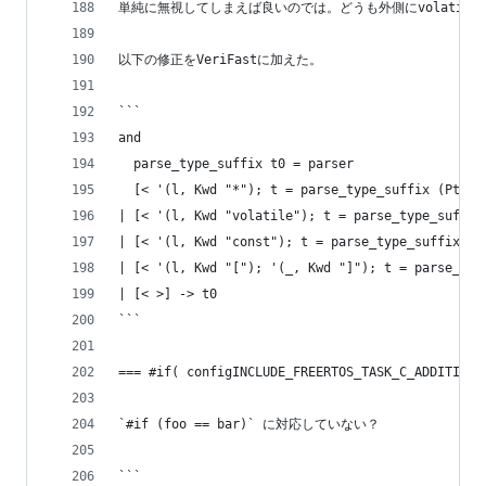
単純に無視してしまえば良いのでは。どうも外側にvolatil
以下の修正をVeriFastに加えた。
```
and
  parse_type_suffix t0 = parser
  [< '(l, Kwd "*"); t = parse_type_suffix (PtrTy
| [< '(l, Kwd "volatile"); t = parse_type_suffix
| [< '(l, Kwd "const"); t = parse_type_suffix (P
| [< '(l, Kwd "["); '(_, Kwd "]"); t = parse_typ
| [< >] -> t0
```
=== #if( configINCLUDE_FREERTOS_TASK_C_ADDITIO
`#if (foo == bar)` に対応していない？
```