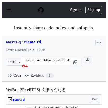
S
k
Sign in
Sign up
i
p
t
o
Instantly share code, notes, and snippets.
c
o
n
master-q
/
memo.rd
t
e
Created
November 12, 2018 04:05
n
t
Clone
Embed
this
repository
at
Code
Revisions
1
&lt;script
src=&quot;https://gist.github.com/master-
q/e707b36b0b4310ef5be9466ac5eafd86.js&quot;&gt;&lt;/s
VeriFastでFreeRTOSに注釈を付ける
Raw
memo.rd
= VeriFastでFreeRTOSに注釈を付ける