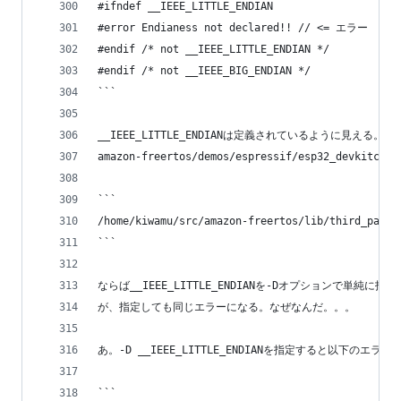
#ifndef __IEEE_LITTLE_ENDIAN
#error Endianess not declared!! // <= エラー
#endif /* not __IEEE_LITTLE_ENDIAN */
#endif /* not __IEEE_BIG_ENDIAN */
```
__IEEE_LITTLE_ENDIANは定義されているように見える。
amazon-freertos/demos/espressif/esp32_devkitc_
```
/home/kiwamu/src/amazon-freertos/lib/third_party
```
ならば__IEEE_LITTLE_ENDIANを-Dオプションで
が、指定しても同じエラーになる。なぜなんだ。。。
あ。-D __IEEE_LITTLE_ENDIANを指定すると以下のエラ
```