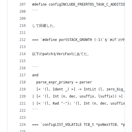
#define configINCLUDE_FREERTOS_TASK_C_ADDITIONS_
```
して回避した。
=== `#define portSTACK_GROWTH (-1)`を`#if`
以下のpatchをVeriFastにあてた。
```
and
  parse_expr_primary = parser
  [< '(l, Ident _) >] -> IntLit (l, zero_big_int
| [< '(l, Int (n, dec, usuffix, lsuffix)) >] -> 
| [< '(l, Kwd "-"); '(l, Int (n, dec, usuffix, l
```
=== `configLIST_VOLATILE TCB_t *pxNextTCB, *px