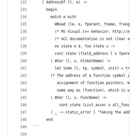
    | AddressOf (l, e) ->
      begin
        match e with
          WRead (le, e, fparent, fname, frange, 
          (* MS Visual C++ behavior: http://msdn
          (* GCC documentation is not clear abou
          ev state e $. fun state v ->
          cont state (field_address l v fparent 
        | WVar (l, x, GlobalName) ->
          let Some (l, tp, symbol, init) = try_a
        (* The address of a function symbol is c
           assignment of function pointers. We t
           same way as (function), which is what
        | WVar (l, x, FuncName) ->
            cont state (List.assoc x all_funcnam
        | _ -> static_error l "Taking the add
      end
```