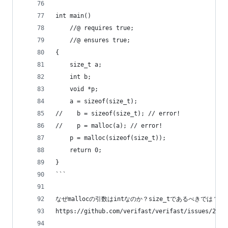
int main()
    //@ requires true;
    //@ ensures true;
{
    size_t a;
    int b;
    void *p;
    a = sizeof(size_t);
//    b = sizeof(size_t); // error!
//    p = malloc(a); // error!
    p = malloc(sizeof(size_t));
    return 0;
}
```
なぜmallocの引数はintなのか？size_tであるべきでは？
https://github.com/verifast/verifast/is