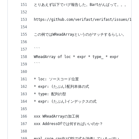
とりあえず以下でバグ報告した。Bartがんばって。。。
https://github.com/verifast/verifast/issues/146
この例ではWReadArrayというのがマッチするらしい。
```
WReadArray of loc * expr * type_ * expr
```
* loc: ソースコード位置
* expr: (たぶん)配列本体の式
* type: 配列の型
* expr: (たぶん)インデックスの式
xxx WReadArrayの加工例
xxx AddressOfでは何すればいいのか？
eval_core_cps0はCPSで式を評価しているっぽい。