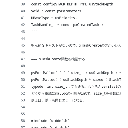
const configSTACK_DEPTH_TYPE usStackDepth,
void * const pvParameters,
UBaseType_t uxPriority,
TaskHandle_t * const pxCreatedTask )
```
明示的なキャストがないので、xTaskCreateの方がいいんで
=== xTaskCreate関数を検証する
pvPortMalloc( ( ( ( size_t ) usStackDepth ) * 
pvPortMalloc( ( usStackDepth * sizeof( StackTy
typedef int size_tしても通る。もちろんverifast
どうやら単純にmallocの引数がintで、size_tを引数に取
例えば、以下も同じエラーになる:
```
#include "stddef.h"
#include "stdlib.h"