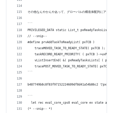
その他なんやかんやあって、グローバルの構造体配列にアクセ
```
PRIVILEGED_DATA static List_t pxReadyTasksLists[
// --snip--
	vListInsertEnd( &( pxReadyTasksLists[ ( pxT
	tracePOST_MOVED_TASK_TO_READY_STATE( pxTCB )
```
b487749b8c8f83f97152224609df8d41a54b86c2 でp
```
  let rec eval_core_cps0 eval_core ev state ass_
(* --snip-- *)