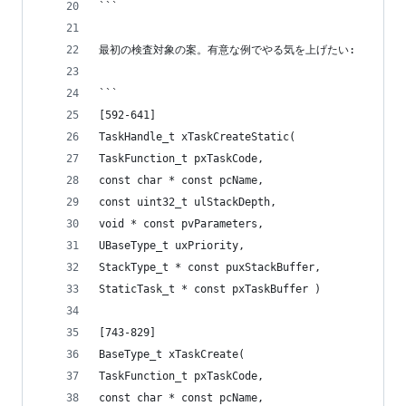
```
最初の検査対象の案。有意な例でやる気を上げたい:
```
[592-641]
TaskHandle_t xTaskCreateStatic(
TaskFunction_t pxTaskCode,
const char * const pcName,
const uint32_t ulStackDepth,
void * const pvParameters,
UBaseType_t uxPriority,
StackType_t * const puxStackBuffer,
StaticTask_t * const pxTaskBuffer )
[743-829]
BaseType_t xTaskCreate(
TaskFunction_t pxTaskCode,
const char * const pcName,