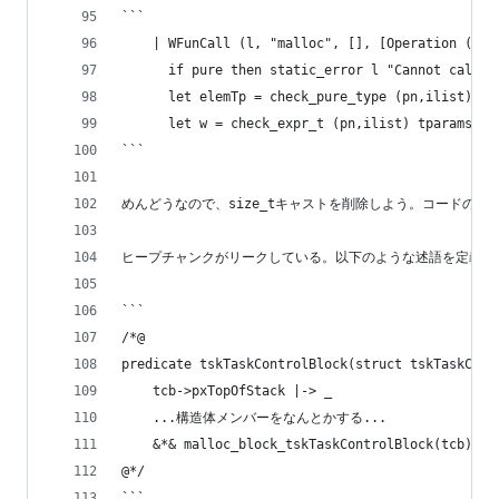
```
    | WFunCall (l, "malloc", [], [Operation (lmu
      if pure then static_error l "Cannot call a
      let elemTp = check_pure_type (pn,ilist) tp
      let w = check_expr_t (pn,ilist) tparams te
```
めんどうなので、size_tキャストを削除しよう。コードの
ヒープチャンクがリークしている。以下のような述語を定義し
```
/*@
predicate tskTaskControlBlock(struct tskTaskCont
    tcb->pxTopOfStack |-> _
    ...構造体メンバーをなんとかする...
    &*& malloc_block_tskTaskControlBlock(tcb);
@*/
```