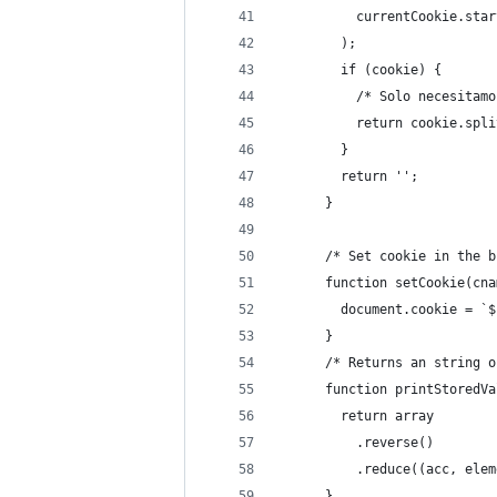
          currentCookie.star
        );
        if (cookie) {
          /* Solo necesitamo
          return cookie.spli
        }
        return '';
      }
      /* Set cookie in the b
      function setCookie(cna
        document.cookie = `$
      }
      /* Returns an string o
      function printStoredVa
        return array
          .reverse()
          .reduce((acc, elem
      }