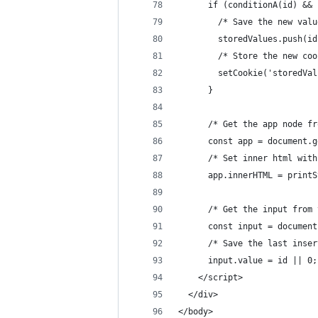
      if (conditionA(id) && 
        /* Save the new valu
        storedValues.push(id
        /* Store the new coo
        setCookie('storedVal
      }
      /* Get the app node fr
      const app = document.g
      /* Set inner html with
      app.innerHTML = printS
      /* Get the input from 
      const input = document
      /* Save the last inser
      input.value = id || 0;
    </script>
  </div>
</body>