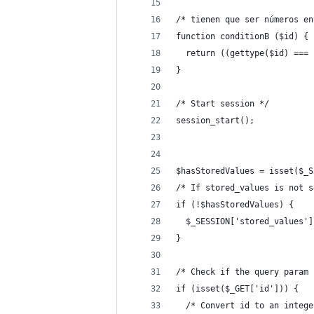
/* tienen que ser números en
function conditionB ($id) {
  return ((gettype($id) === 
}
/* Start session */
session_start();
$hasStoredValues = isset($_S
/* If stored_values is not s
if (!$hasStoredValues) {
  $_SESSION['stored_values']
}
/* Check if the query param 
if (isset($_GET['id'])) {
  /* Convert id to an intege