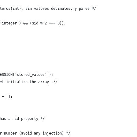
teros(int), sin valores decimales, y pares */
'integer') && ($id % 2 === 0));
ESSION['stored_values']);
et initialize the array  */
 = [];
has an id property */
r number (avoid any injection) */