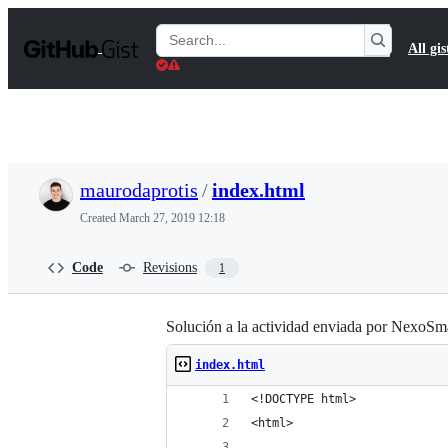
S
k
Search
All gis
i
Gists
p
t
o
c
o
n
t
maurodaprotis
/
index.html
e
n
Created
March 27, 2019 12:18
t
Code
Revisions
1
Solución a la actividad enviada por NexoSm
index.html
<!DOCTYPE html>
<html>