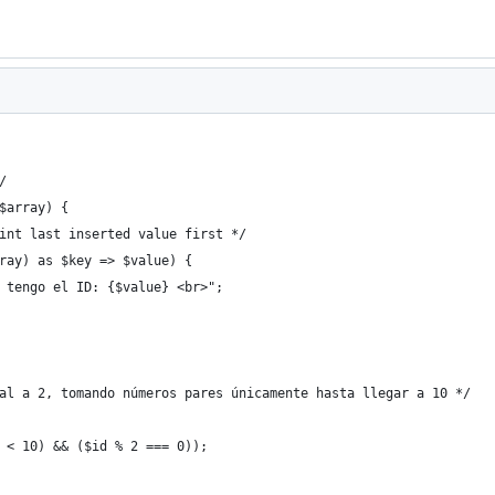
/
$array) {
int last inserted value first */
ray) as $key => $value) {
 tengo el ID: {$value} <br>";
al a 2, tomando números pares únicamente hasta llegar a 10 */
 < 10) && ($id % 2 === 0));