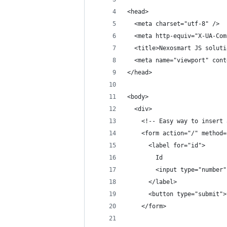
<head>
  <meta charset="utf-8" />
  <meta http-equiv="X-UA-Com
  <title>Nexosmart JS soluti
  <meta name="viewport" cont
</head>
<body>
  <div>
    <!-- Easy way to insert 
    <form action="/" method=
      <label for="id">
        Id
        <input type="number"
      </label>
      <button type="submit">
    </form>