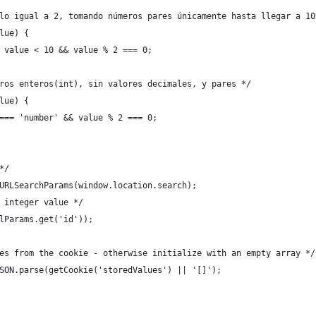
lo igual a 2, tomando números pares únicamente hasta llegar a 10
lue) {
 value < 10 && value % 2 === 0;
ros enteros(int), sin valores decimales, y pares */
lue) {
=== 'number' && value % 2 === 0;
*/
URLSearchParams(window.location.search);
 integer value */
lParams.get('id'));
es from the cookie - otherwise initialize with an empty array */
SON.parse(getCookie('storedValues') || '[]');