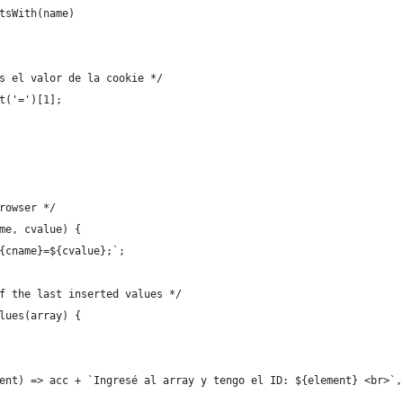
tsWith(name)
s el valor de la cookie */
t('=')[1];
rowser */
me, cvalue) {
{cname}=${cvalue};`;
f the last inserted values */
lues(array) {
ent) => acc + `Ingresé al array y tengo el ID: ${element} <br>`,