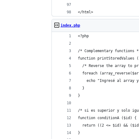
</html>
index.php
<?php
/* Complementary functions *
function printStoredValues (
  /* Reverse the array to pr
  foreach (array_reverse($ar
    echo "Ingresé al array y
  }
} 
/* si es superior y solo igu
function conditionA ($id) {
  return ((2 <= $id) && ($id
}