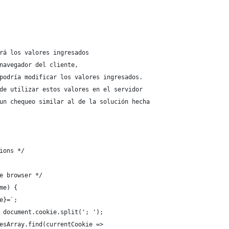
rá los valores ingresados 
navegador del cliente, 
podría modificar los valores ingresados.
de utilizar estos valores en el servidor
un chequeo similar al de la solución hecha
ions */
e browser */
me) {
e}=`;
 document.cookie.split('; ');
esArray.find(currentCookie =>