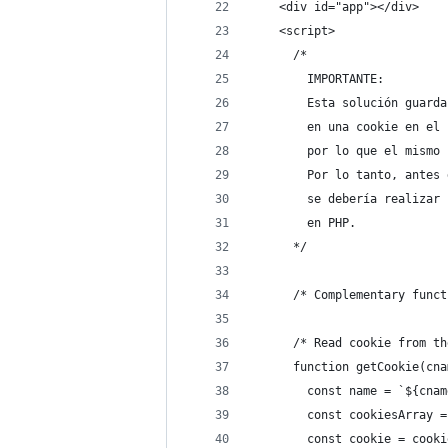
    <div id="app"></div>
    <script>
      /* 
        IMPORTANTE:
        Esta solución guarda
        en una cookie en el 
        por lo que el mismo 
        Por lo tanto, antes 
        se debería realizar 
        en PHP.
      */
      /* Complementary funct
      /* Read cookie from th
      function getCookie(cna
        const name = `${cnam
        const cookiesArray =
        const cookie = cooki