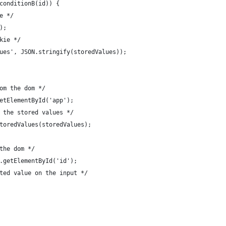
conditionB(id)) {
e */
);
kie */
ues', JSON.stringify(storedValues));
om the dom */
etElementById('app');
 the stored values */
toredValues(storedValues);
the dom */
.getElementById('id');
ted value on the input */