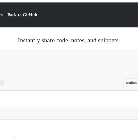
ts
Back to GitHub
Instantly share code, notes, and snippets.
2
Embed