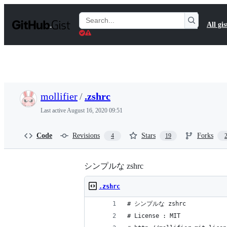
S
k
Search
All gis
i
Gists
p
t
o
c
o
n
t
mollifier
/
.zshrc
e
n
Last active
August 16, 2020 09:51
t
Code
Revisions
Stars
Forks
4
19
シンプルな zshrc
.zshrc
# シンプルな zshrc
# License : MIT