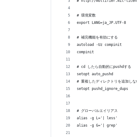
# http://mollifier.mit-licen
# 環境変数
export LANG=ja_JP.UTF-8
# 補完機能を有効にする
autoload -Uz compinit
compinit
# cd したら自動的にpushdする
setopt auto_pushd
# 重複したディレクトリを追加しな
setopt pushd_ignore_dups
# グローバルエイリアス
alias -g L='| less'
alias -g G='| grep'