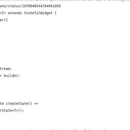
ono/status/1078948544784941058
<T> extends StatefulWidget {
er({
tream;
> builder;
te createState() =>
rState<T>();