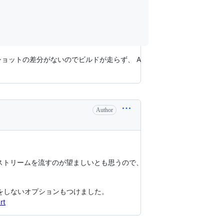
スナップショットの差分がないのでビルドが走らず、 A
Author
たストリームを流すのが望ましいとも思うので、
をしないオプションもつけました。
rt