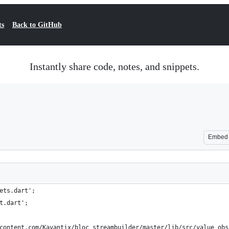
ts
Back to GitHub
Instantly share code, notes, and snippets.
Embed
ets.dart';
t.dart';
content.com/Kavantix/bloc_streambuilder/master/lib/src/value_obs