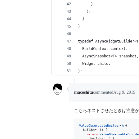
      },
    );
  }
}
typedef AsyncWidgetBuilder<T
  BuildContext context,
  AsyncSnapshot<T> snapshot,
  Widget child,
);
macoshita
commented
Aug 9, 2019
こちらネストさせたときは注意
ValueObservableBuilder
<
A
>(

  builder
:
 () {

return
ValueObservableBuilde
      builder
:
 () {
