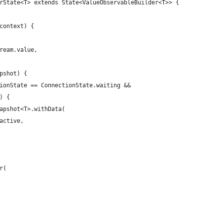
rState<T> extends State<ValueObservableBuilder<T>> {
context) {
ream.value,
pshot) {
ionState == ConnectionState.waiting &&
) {
apshot<T>.withData(
active,
r(