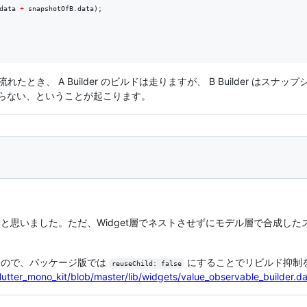
data 
+
 snapshotOfB.data);

が流れたとき、 A Builder のビルドは走りますが、 B Builder は
変わらない、ということが起こります。
と思いました。ただ、Widget層でネストさせずにモデル層で合成し
なので、パッケージ版では
にすることでリビルド抑制
reuseChild: false
utter_mono_kit/blob/master/lib/widgets/value_observable_builder.da