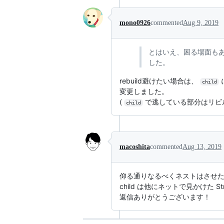
mono0926
commented
Aug 9, 2019
とはいえ、困る場面もあり
した。
rebuild避けたい場合は、
child
変更しました。
(
で逃している部分はリビ
child
macoshita
commented
Aug 13, 2019
仰る通りなるべくネストはさせ
child は他にネットで見かけた 
返信ありがとうございます！