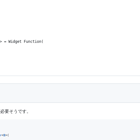
> = Widget Function(
が必要そうです。
r
<
B
>(
