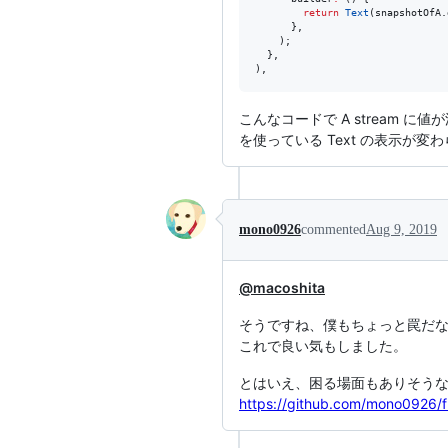
return
Text
(snapshotOfA.
      },

    );

  },

),
こんなコードで A stream に値
を使っている Text の表示が
mono0926
commented
Aug 9, 2019
@macoshita
そうですね、僕もちょっと罠だな
これで良い気もしました。
とはいえ、困る場面もありそう
https://github.com/mono0926/fl