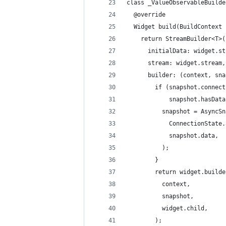
class _ValueObservableBuilde
  @override
  Widget build(BuildContext 
    return StreamBuilder<T>(
      initialData: widget.st
      stream: widget.stream,
      builder: (context, sna
        if (snapshot.connect
            snapshot.hasData
          snapshot = AsyncSn
            ConnectionState.
            snapshot.data,
          );
        }
        return widget.builde
          context,
          snapshot,
          widget.child,
        );