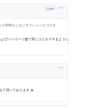
Author
でリビルド抑制をしないオプションもつけま
tおよびパッケージ版で常にリビルドするように
させて頂いております 🙏