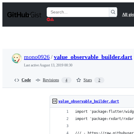
S
k
Search
All gis
i
Gists
p
t
o
c
o
n
t
mono0926
/
value_observable_builder.dart
e
n
Last active
August 13, 2019 00:30
t
Code
Revisions
Stars
4
2
value_observable_builder.dart
import 'package:flutter/widg
import 'package:rxdart/rxdar
/// - https://raw.githubuser