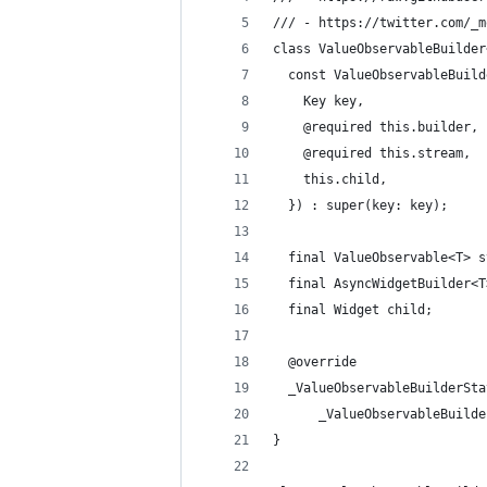
/// - https://twitter.com/_m
class ValueObservableBuilder
  const ValueObservableBuild
    Key key,
    @required this.builder,
    @required this.stream,
    this.child,
  }) : super(key: key);
  final ValueObservable<T> s
  final AsyncWidgetBuilder<T
  final Widget child;
  @override
  _ValueObservableBuilderSta
      _ValueObservableBuilde
}