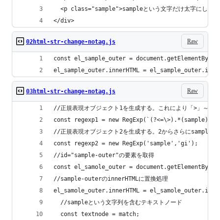
  <p class="sample">sampleという文字だけ太字にして
</div>
Raw
02html-str-change-notag.js
const el_sample_outer = document.getElementById(
el_sample_outer.innerHTML = el_sample_outer.inne
Raw
03html-str-change-notag.js
//正規表現オブジェクト1を生成する。これにより「>」～「<
const regexp1 = new RegExp(`(?<=\>).*(sample).*(
//正規表現オブジェクト2を生成する。2からさらにsample
const regexp2 = new RegExp('sample','gi');
//id="sample-outer"の要素を取得
const el_samole_outer = document.getElementById(
//sample-outerのinnerHTMLに置換処理
el_samole_outer.innerHTML = el_samole_outer.inne
  //sampleという文字列を含むテキストノード
  const textnode = match;