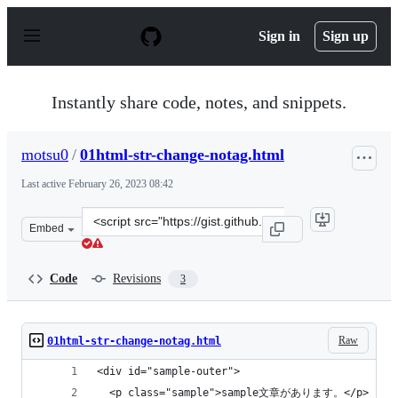
S
k
Sign in
Sign up
i
p
t
o
Instantly share code, notes, and snippets.
c
o
n
motsu0
/
01html-str-change-notag.html
t
e
Last active
February 26, 2023 08:42
n
t
Clone
Embed
this
repository
at
Code
Revisions
3
&lt;script
src=&quot;https://gist.github.com/motsu0/bb6fb834f4c11
Raw
01html-str-change-notag.html
<div id="sample-outer">
  <p class="sample">sample文章があります。</p>