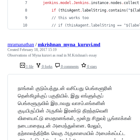
jenkins.model.Jenkins
.
instance
.
nodes
.
collect
if
 (thisAgent
.
labelString
.
contains(
"
${
la
//
 this works too
//
 if (thisAagent.labelString == "${labe
mramanathan
/
mkrishnan_myna_kuruvi.md
Created
February 18, 2017 15:19
Observations of Myna kuruvi as read in M.Krishnan's essay
1 file
0 forks
0 comments
0 stars
நாங்கள் குடும்பத்துடன் வசிப்பது பெங்களூரின்
தென்கிழக்குப் பகுதியில். இது எங்ளுக்குப்
பெங்களூருவில் இரடாவது வாசம்.எங்களின்
குடியிருப்பின் அருகில் இரண்டு திறந்தவெளி
விளையாட்டு மைதானங்கள், மூன்று சிறுவர் பூங்காக்கள்
நடைபாதையுடன் அமைந்துள்ளன. மேலும்,
தற்காலத்திற்கே வெகு அருகாமையில் அமைக்கப்பட்ட