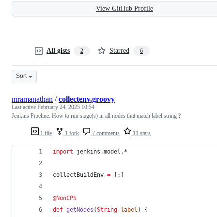
View GitHub Profile
All gists
Starred
2
6
Sort
mramanathan
/
collectenv.groovy
Last active
February 24, 2025 10:54
Jenkins Pipeline: How to run stage(s) in all nodes that match label string ?
1 file
1 fork
7 comments
11 stars
import
jenkins.model.*
collectBuildEnv 
=
 [:]
@NonCPS
def
getNodes
(
String
label
) {