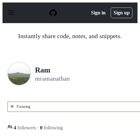
S
k
Sign in
Sign up
i
p
t
o
Instantly share code, notes, and snippets.
c
o
n
t
e
n
Ram
t
mramanathan
🎯
Focusing
4
followers
·
0
following