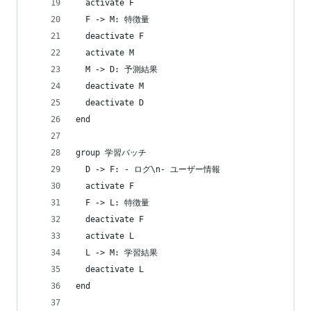
  activate F
  F -> M: 特徴量
  deactivate F
  activate M
  M -> D: 予測結果
  deactivate M
  deactivate D
end
group 学習バッチ
  D -> F: - ログ\n- ユーザー情報
  activate F
  F -> L: 特徴量
  deactivate F
  activate L
  L -> M: 学習結果
  deactivate L
end