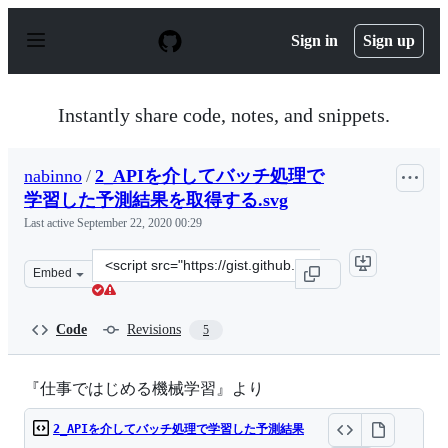
S
k
Sign in
Sign up
i
p
t
o
Instantly share code, notes, and snippets.
c
o
n
nabinno
/
2_APIを介してバッチ処理で
t
e
学習した予測結果を取得する.svg
n
Last active
September 22, 2020 00:29
t
Clone
Embed
this
repository
at
Code
Revisions
5
&lt;script
src=&quot;https://gist.github.com/nabinno/4bc6c3fc3002
『仕事ではじめる機械学習』より
2_APIを介してバッチ処理で学習した予測結果