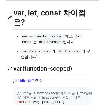
var, let, const 차이점
은?
는
이고,
,
var
function-scoped
let
는
입니다.
const
block-scoped
와
가 무
function-scoped
block-scoped
슨말이냐?
var(function-scoped)
jsfiddle 참고주소
// var는 function-scope이기 때문에 for문이 
// 이건 var가 hoisting이 되었기 때문이다.
for
(
var
j
=
0
;
j
<
10
;
j
++
)
{