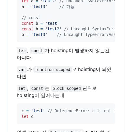
let
a
=
'test2'
// Uncaught SyntaxError: Ident
a
=
'test3'
// 가능
// const
const
b
=
'test'
const
b
=
'test2'
// Uncaught SyntaxError: Ide
b
=
'test3'
// Uncaught TypeError:Assignmen
,
가 hoisting이 발생하지 않는건
let
const
아니다.
가
로 hoisting이 되었
var
function-scoped
다면
,
는
단위로
let
const
block-scoped
hoisting이 일어나는데
c
=
'test'
// ReferenceError: c is not defined
let
c