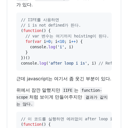
가 있다.
// IIFE를 사용하면
// i is not defined가 뜬다.
(
function
(
)
{
// var 변수는 여기까지 hoisting이 된다.
for
(
var
i
=
0
;
i
<
10
;
i
++
)
{
console
.
log
(
'i'
,
i
)
}
}
)
(
)
console
.
log
(
'after loop i is'
,
i
)
// Reference
근데 javascript는 여기서 좀 웃긴 부분이 있다.
위에서 잠깐 말했지만
는
IIFE
function-
처럼 보이게 만들어주지만
scope
결과가 같지
는 않다.
// 이 코드를 실행하면 에러없이 after loop i is 1
(
function
(
)
{