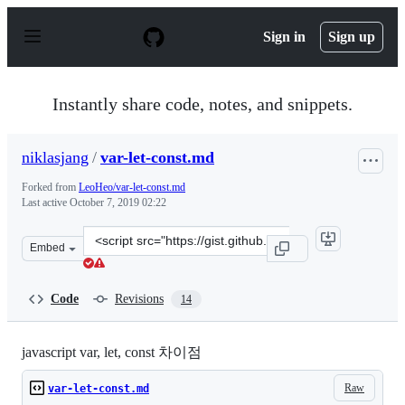
S
k
Sign in
Sign up
i
p
t
o
Instantly share code, notes, and snippets.
c
o
n
niklasjang
/
var-let-const.md
t
e
Forked from
LeoHeo/var-let-const.md
n
Last active
October 7, 2019 02:22
t
Clone
Embed
this
repository
at
Code
Revisions
14
&lt;script
src=&quot;https://gist.github.com/niklasjang/71b6a3585
javascript var, let, const 차이점
Raw
var-let-const.md