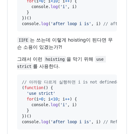
for
(
i
=
0
;
i
<
10
;
i
++
)
{
console
.
log
(
'i'
,
i
)
}
}
)
(
)
console
.
log
(
'after loop i is'
,
i
)
// after loo
는 쓰는데 이렇게 hoisting이 된다면 무
IIFE
슨 소용이 있겠는가?!
그래서 이런
을 막기 위해
hoisting
use 
를 사용한다.
strict
// 아까랑 다르게 실행하면 i is not defined라는 
(
function
(
)
{
'use strict'
for
(
i
=
0
;
i
<
10
;
i
++
)
{
console
.
log
(
'i'
,
i
)
}
}
)
(
)
console
.
log
(
'after loop i is'
,
i
)
// Reference