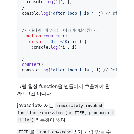
console
.
log
(
'j'
,
j
)
}
console
.
log
(
'after loop j is '
,
j
)
// after lo
// 아래의 경우에는 에러가 발생한다.
function
counter
(
)
{
for
(
var
i
=
0
;
i
<
10
;
i
++
)
{
console
.
log
(
'i'
,
i
)
}
}
counter
(
)
console
.
log
(
'after loop i is'
,
i
)
// Reference
그럼 항상 function을 만들어서 호출해야 할
까? 그건 아니다.
javascript에서는
immediately-invoked 
function expression (or IIFE, pronounced 
라는것이 있다.
"iffy")
로
인거 처럼 만들 수
IIFE
function-scope