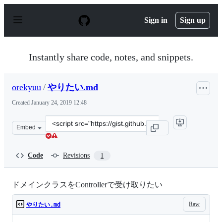
S
k
Sign in
Sign up
i
p
t
o
Instantly share code, notes, and snippets.
c
o
n
orekyuu
/
やりたい.md
t
e
Created
January 24, 2019 12:48
n
t
Clone
Embed
this
repository
at
Code
Revisions
1
&lt;script
src=&quot;https://gist.github.com/orekyuu/7e4bc44b0ac1
ドメインクラスをControllerで受け取りたい
Raw
やりたい.md