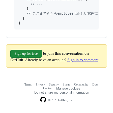
// ...
    }

// ここまできたらemployeeは正しい状態になって
  }

}
to join this conversation on
Sign up for free
GitHub
. Already have an account?
Sign in to comment
Terms
Privacy
Security
Status
Community
Docs
Footer
Footer
Contact
Manage cookies
navigation
Do not share my personal information
© 2026 GitHub, Inc.