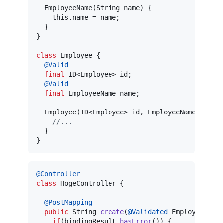
EmployeeName
(
String
name
) {

this
.
name
 = 
name
;

  }

}

class
Employee
 {

@
Valid
final
ID
<
Employee
> 
id
;

@
Valid
final
EmployeeName
name
;

Employee
(
ID
<
Employee
> 
id
, 
EmployeeName
name
) 
//...
  }

}
@
Controller
class
HogeController
 {

@
PostMapping
public
String
create
(
@
Validated
Employee
emp
if
(
bindingResult
.
hasError
()) {
