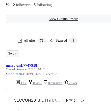
12
followers
·
5
following
View GitHub Profile
All gists
Starred
72
3
Sort
mala
/
gist:7747918
Created
December 2, 2013 10:57
SECCON2013 CTFのスロットマシーン
1 file
0 forks
0 comments
2 stars
SECCON2013 CTFのスロットマシーン