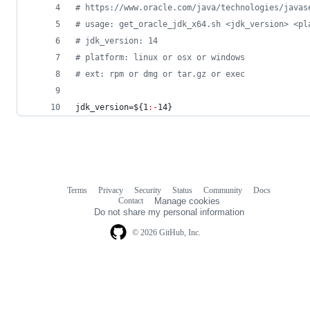
#
 https://www.oracle.com/java/technologies/javas
#
 usage: get_oracle_jdk_x64.sh <jdk_version> <pl
#
 jdk_version: 14
#
 platform: linux or osx or windows
#
 ext: rpm or dmg or tar.gz or exec
jdk_version=
${1
:-
14}
Terms
Privacy
Security
Status
Community
Docs
Footer
Footer
Contact
Manage cookies
navigation
Do not share my personal information
© 2026 GitHub, Inc.