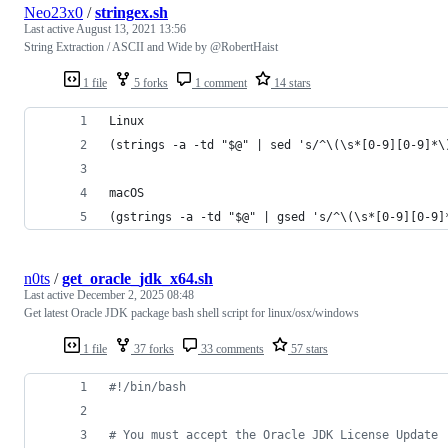
Neo23x0
/
stringex.sh
Last active
August 13, 2021 13:56
String Extraction / ASCII and Wide by @RobertHaist
1 file
5 forks
1 comment
14 stars
Linux
(strings -a -td "$@" | sed 's/^\(\s*[0-9][0-9]*\
macOS
(gstrings -a -td "$@" | gsed 's/^\(\s*[0-9][0-9]
n0ts
/
get_oracle_jdk_x64.sh
Last active
December 2, 2025 08:48
Get latest Oracle JDK package bash shell script for linux/osx/windows
1 file
37 forks
33 comments
57 stars
#!
/bin/bash
#
 You must accept the Oracle JDK License Update