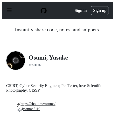
S
k
Sign in
Sign up
i
p
t
o
Instantly share code, notes, and snippets.
c
o
n
t
e
n
Osumi, Yusuke
t
ozuma
CSIRT, Cyber Security Engineer, PenTester, love Scientific
Photography. CISSP
https://about.me/ozuma/
@ozuma5119