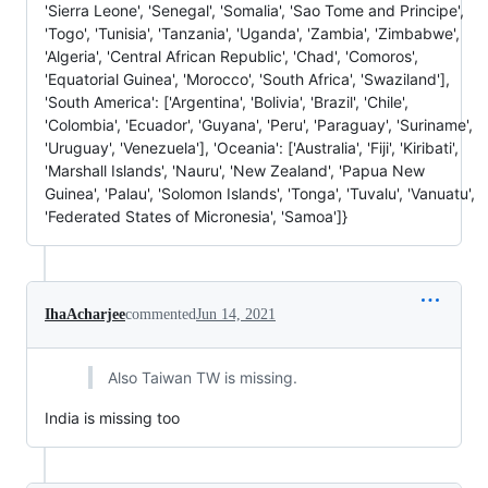
'Sierra Leone', 'Senegal', 'Somalia', 'Sao Tome and Principe',
'Togo', 'Tunisia', 'Tanzania', 'Uganda', 'Zambia', 'Zimbabwe',
'Algeria', 'Central African Republic', 'Chad', 'Comoros',
'Equatorial Guinea', 'Morocco', 'South Africa', 'Swaziland'],
'South America': ['Argentina', 'Bolivia', 'Brazil', 'Chile',
'Colombia', 'Ecuador', 'Guyana', 'Peru', 'Paraguay', 'Suriname',
'Uruguay', 'Venezuela'], 'Oceania': ['Australia', 'Fiji', 'Kiribati',
'Marshall Islands', 'Nauru', 'New Zealand', 'Papua New
Guinea', 'Palau', 'Solomon Islands', 'Tonga', 'Tuvalu', 'Vanuatu',
'Federated States of Micronesia', 'Samoa']}
IhaAcharjee
commented
Jun 14, 2021
Also Taiwan TW is missing.
India is missing too