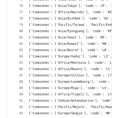
{'timezones': ['Asia/Tokyo'], 'code': 'JP', 'con
{'timezones': ['Africa/Nairobi'], 'code': 'KE', 
{'timezones': ['Asia/Bishkek'], 'code': 'KG', 'c
{'timezones': ['Pacific/Tarawa', 'Pacific/Enderb
{'timezones': ['Asia/Pyongyang'], 'code': 'KP', 
{'timezones': ['Asia/Seoul'], 'code': 'KR', 'con
{'timezones': ['Asia/Kuwait'], 'code': 'KW', 'co
{'timezones': ['Asia/Beirut'], 'code': 'LB', 'co
{'timezones': ['Europe/Vaduz'], 'code': 'LI', 'c
{'timezones': ['Africa/Monrovia'], 'code': 'LR',
{'timezones': ['Africa/Maseru'], 'code': 'LS', '
{'timezones': ['Europe/Vilnius'], 'code': 'LT', 
{'timezones': ['Europe/Luxembourg'], 'code': 'LU
{'timezones': ['Europe/Riga'], 'code': 'LV', 'co
{'timezones': ['Africa/Tripoli'], 'code': 'LY', 
{'timezones': ['Indian/Antananarivo'], 'code': '
{'timezones': ['Pacific/Majuro', 'Pacific/Kwajal
{'timezones': ['Europe/Skopje'], 'code': 'MK', '