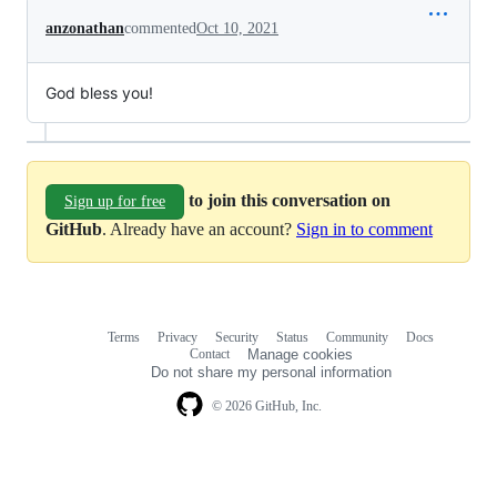
anzonathan
commented
Oct 10, 2021
God bless you!
to join this conversation on
Sign up for free
GitHub
. Already have an account?
Sign in to comment
Terms
Privacy
Security
Status
Community
Docs
Footer
Footer
Contact
Manage cookies
navigation
Do not share my personal information
© 2026 GitHub, Inc.