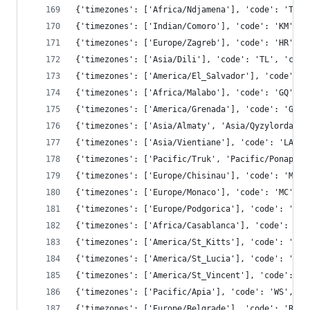
{'timezones': ['Africa/Ndjamena'], 'code': 'TD',
{'timezones': ['Indian/Comoro'], 'code': 'KM', '
{'timezones': ['Europe/Zagreb'], 'code': 'HR', '
{'timezones': ['Asia/Dili'], 'code': 'TL', 'cont
{'timezones': ['America/El_Salvador'], 'code': '
{'timezones': ['Africa/Malabo'], 'code': 'GQ', '
{'timezones': ['America/Grenada'], 'code': 'GD',
{'timezones': ['Asia/Almaty', 'Asia/Qyzylorda', 
{'timezones': ['Asia/Vientiane'], 'code': 'LA', 
{'timezones': ['Pacific/Truk', 'Pacific/Ponape',
{'timezones': ['Europe/Chisinau'], 'code': 'MD',
{'timezones': ['Europe/Monaco'], 'code': 'MC', '
{'timezones': ['Europe/Podgorica'], 'code': 'ME'
{'timezones': ['Africa/Casablanca'], 'code': 'MA
{'timezones': ['America/St_Kitts'], 'code': 'KN'
{'timezones': ['America/St_Lucia'], 'code': 'LC'
{'timezones': ['America/St_Vincent'], 'code': 'V
{'timezones': ['Pacific/Apia'], 'code': 'WS', 'c
{'timezones': ['Europe/Belgrade'], 'code': 'RS',