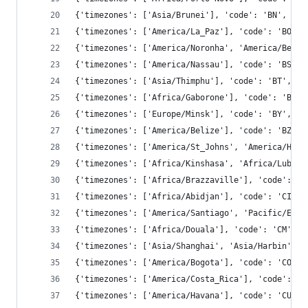
{'timezones': ['Asia/Brunei'], 'code': 'BN', 'co
{'timezones': ['America/La_Paz'], 'code': 'BO', 
{'timezones': ['America/Noronha', 'America/Belem
{'timezones': ['America/Nassau'], 'code': 'BS', 
{'timezones': ['Asia/Thimphu'], 'code': 'BT', 'c
{'timezones': ['Africa/Gaborone'], 'code': 'BW',
{'timezones': ['Europe/Minsk'], 'code': 'BY', 'c
{'timezones': ['America/Belize'], 'code': 'BZ', 
{'timezones': ['America/St_Johns', 'America/Hali
{'timezones': ['Africa/Kinshasa', 'Africa/Lubumb
{'timezones': ['Africa/Brazzaville'], 'code': 'C
{'timezones': ['Africa/Abidjan'], 'code': 'CI', 
{'timezones': ['America/Santiago', 'Pacific/East
{'timezones': ['Africa/Douala'], 'code': 'CM', '
{'timezones': ['Asia/Shanghai', 'Asia/Harbin', '
{'timezones': ['America/Bogota'], 'code': 'CO', 
{'timezones': ['America/Costa_Rica'], 'code': 'C
{'timezones': ['America/Havana'], 'code': 'CU', 