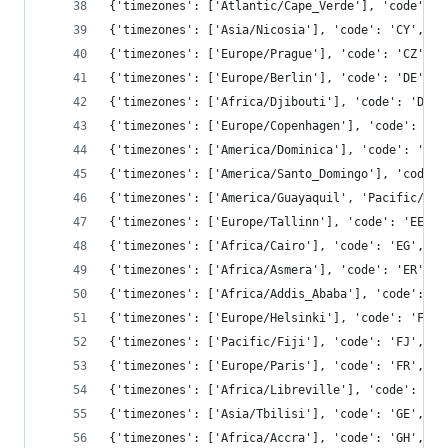
{'timezones': ['Atlantic/Cape_Verde'], 'code': '
{'timezones': ['Asia/Nicosia'], 'code': 'CY', 'c
{'timezones': ['Europe/Prague'], 'code': 'CZ', '
{'timezones': ['Europe/Berlin'], 'code': 'DE', '
{'timezones': ['Africa/Djibouti'], 'code': 'DJ',
{'timezones': ['Europe/Copenhagen'], 'code': 'DK
{'timezones': ['America/Dominica'], 'code': 'DM'
{'timezones': ['America/Santo_Domingo'], 'code':
{'timezones': ['America/Guayaquil', 'Pacific/Gal
{'timezones': ['Europe/Tallinn'], 'code': 'EE', 
{'timezones': ['Africa/Cairo'], 'code': 'EG', 'c
{'timezones': ['Africa/Asmera'], 'code': 'ER', '
{'timezones': ['Africa/Addis_Ababa'], 'code': 'E
{'timezones': ['Europe/Helsinki'], 'code': 'FI',
{'timezones': ['Pacific/Fiji'], 'code': 'FJ', 'c
{'timezones': ['Europe/Paris'], 'code': 'FR', 'c
{'timezones': ['Africa/Libreville'], 'code': 'GA
{'timezones': ['Asia/Tbilisi'], 'code': 'GE', 'c
{'timezones': ['Africa/Accra'], 'code': 'GH', 'c