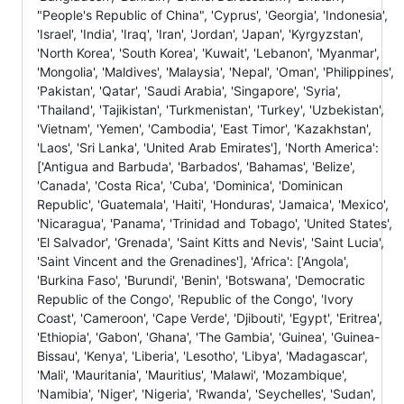
"People's Republic of China", 'Cyprus', 'Georgia', 'Indonesia',
'Israel', 'India', 'Iraq', 'Iran', 'Jordan', 'Japan', 'Kyrgyzstan',
'North Korea', 'South Korea', 'Kuwait', 'Lebanon', 'Myanmar',
'Mongolia', 'Maldives', 'Malaysia', 'Nepal', 'Oman', 'Philippines',
'Pakistan', 'Qatar', 'Saudi Arabia', 'Singapore', 'Syria',
'Thailand', 'Tajikistan', 'Turkmenistan', 'Turkey', 'Uzbekistan',
'Vietnam', 'Yemen', 'Cambodia', 'East Timor', 'Kazakhstan',
'Laos', 'Sri Lanka', 'United Arab Emirates'], 'North America':
['Antigua and Barbuda', 'Barbados', 'Bahamas', 'Belize',
'Canada', 'Costa Rica', 'Cuba', 'Dominica', 'Dominican
Republic', 'Guatemala', 'Haiti', 'Honduras', 'Jamaica', 'Mexico',
'Nicaragua', 'Panama', 'Trinidad and Tobago', 'United States',
'El Salvador', 'Grenada', 'Saint Kitts and Nevis', 'Saint Lucia',
'Saint Vincent and the Grenadines'], 'Africa': ['Angola',
'Burkina Faso', 'Burundi', 'Benin', 'Botswana', 'Democratic
Republic of the Congo', 'Republic of the Congo', 'Ivory
Coast', 'Cameroon', 'Cape Verde', 'Djibouti', 'Egypt', 'Eritrea',
'Ethiopia', 'Gabon', 'Ghana', 'The Gambia', 'Guinea', 'Guinea-
Bissau', 'Kenya', 'Liberia', 'Lesotho', 'Libya', 'Madagascar',
'Mali', 'Mauritania', 'Mauritius', 'Malawi', 'Mozambique',
'Namibia', 'Niger', 'Nigeria', 'Rwanda', 'Seychelles', 'Sudan',