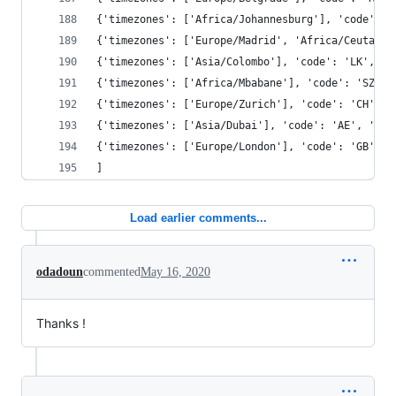
{'timezones': ['Africa/Johannesburg'], 'code': '
{'timezones': ['Europe/Madrid', 'Africa/Ceuta', 
{'timezones': ['Asia/Colombo'], 'code': 'LK', 'c
{'timezones': ['Africa/Mbabane'], 'code': 'SZ', 
{'timezones': ['Europe/Zurich'], 'code': 'CH', '
{'timezones': ['Asia/Dubai'], 'code': 'AE', 'con
{'timezones': ['Europe/London'], 'code': 'GB', '
]
Load earlier comments...
odadoun
commented
May 16, 2020
Thanks !