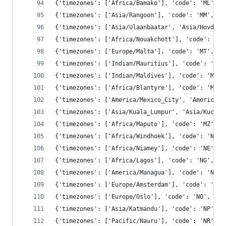
{'timezones': ['Africa/Bamako'], 'code': 'ML', '
{'timezones': ['Asia/Rangoon'], 'code': 'MM', 'c
{'timezones': ['Asia/Ulaanbaatar', 'Asia/Hovd', 
{'timezones': ['Africa/Nouakchott'], 'code': 'MR
{'timezones': ['Europe/Malta'], 'code': 'MT', 'c
{'timezones': ['Indian/Mauritius'], 'code': 'MU'
{'timezones': ['Indian/Maldives'], 'code': 'MV',
{'timezones': ['Africa/Blantyre'], 'code': 'MW',
{'timezones': ['America/Mexico_City', 'America/C
{'timezones': ['Asia/Kuala_Lumpur', 'Asia/Kuchin
{'timezones': ['Africa/Maputo'], 'code': 'MZ', '
{'timezones': ['Africa/Windhoek'], 'code': 'NA',
{'timezones': ['Africa/Niamey'], 'code': 'NE', '
{'timezones': ['Africa/Lagos'], 'code': 'NG', 'c
{'timezones': ['America/Managua'], 'code': 'NI',
{'timezones': ['Europe/Amsterdam'], 'code': 'NL'
{'timezones': ['Europe/Oslo'], 'code': 'NO', 'co
{'timezones': ['Asia/Katmandu'], 'code': 'NP', '
{'timezones': ['Pacific/Nauru'], 'code': 'NR', '