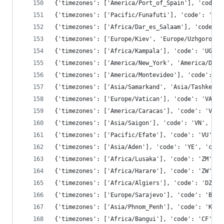
{'timezones': ['America/Port_of_Spain'], 'code':
{'timezones': ['Pacific/Funafuti'], 'code': 'TV'
{'timezones': ['Africa/Dar_es_Salaam'], 'code': 
{'timezones': ['Europe/Kiev', 'Europe/Uzhgorod',
{'timezones': ['Africa/Kampala'], 'code': 'UG', 
{'timezones': ['America/New_York', 'America/Detr
{'timezones': ['America/Montevideo'], 'code': 'U
{'timezones': ['Asia/Samarkand', 'Asia/Tashkent'
{'timezones': ['Europe/Vatican'], 'code': 'VA', 
{'timezones': ['America/Caracas'], 'code': 'VE',
{'timezones': ['Asia/Saigon'], 'code': 'VN', 'co
{'timezones': ['Pacific/Efate'], 'code': 'VU', '
{'timezones': ['Asia/Aden'], 'code': 'YE', 'cont
{'timezones': ['Africa/Lusaka'], 'code': 'ZM', '
{'timezones': ['Africa/Harare'], 'code': 'ZW', '
{'timezones': ['Africa/Algiers'], 'code': 'DZ', 
{'timezones': ['Europe/Sarajevo'], 'code': 'BA',
{'timezones': ['Asia/Phnom_Penh'], 'code': 'KH',
{'timezones': ['Africa/Bangui'], 'code': 'CF', '