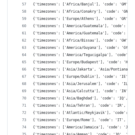
{'timezones': ['Africa/Banjul'], 'code': 'GM', '
{'timezones': ['Africa/Conakry'], 'code': 'GN', 
{'timezones': ['Europe/Athens'], 'code': 'GR', '
{'timezones': ['America/Guatemala'], 'code': 'GT
{'timezones': ['America/Guatemala'], 'code': 'GT
{'timezones': ['Africa/Bissau'], 'code': 'GW', '
{'timezones': ['America/Guyana'], 'code': 'GY', 
{'timezones': ['America/Tegucigalpa'], 'code': '
{'timezones': ['Europe/Budapest'], 'code': 'HU',
{'timezones': ['Asia/Jakarta', 'Asia/Pontianak',
{'timezones': ['Europe/Dublin'], 'code': 'IE', '
{'timezones': ['Asia/Jerusalem'], 'code': 'IL', 
{'timezones': ['Asia/Calcutta'], 'code': 'IN', '
{'timezones': ['Asia/Baghdad'], 'code': 'IQ', 'c
{'timezones': ['Asia/Tehran'], 'code': 'IR', 'co
{'timezones': ['Atlantic/Reykjavik'], 'code': 'I
{'timezones': ['Europe/Rome'], 'code': 'IT', 'co
{'timezones': ['America/Jamaica'], 'code': 'JM',
{'timezones': ['Asia/Amman'], 'code': 'JO', 'con