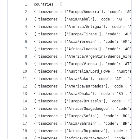
countries = [
{'timezones': ['Europe/Andorra'], 'code': 'AD', 
{'timezones': ['Asia/Kabul'], 'code': 'AF', 'con
{'timezones': ['America/Antigua'], 'code': 'AG',
{'timezones': ['Europe/Tirane'], 'code': 'AL', '
{'timezones': ['Asia/Yerevan'], 'code': 'AM', 'c
{'timezones': ['Africa/Luanda'], 'code': 'AO', '
{'timezones': ['America/Argentina/Buenos_Aires',
{'timezones': ['Europe/Vienna'], 'code': 'AT', '
{'timezones': ['Australia/Lord_Howe', 'Australia
{'timezones': ['Asia/Baku'], 'code': 'AZ', 'cont
{'timezones': ['America/Barbados'], 'code': 'BB'
{'timezones': ['Asia/Dhaka'], 'code': 'BD', 'con
{'timezones': ['Europe/Brussels'], 'code': 'BE',
{'timezones': ['Africa/Ouagadougou'], 'code': 'B
{'timezones': ['Europe/Sofia'], 'code': 'BG', 'c
{'timezones': ['Asia/Bahrain'], 'code': 'BH', 'c
{'timezones': ['Africa/Bujumbura'], 'code': 'BI'
{'timezones': ['Africa/Porto-Novo'], 'code': 'BJ