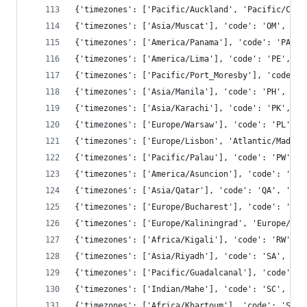
{'timezones': ['Pacific/Auckland', 'Pacific/Chat
{'timezones': ['Asia/Muscat'], 'code': 'OM', 'co
{'timezones': ['America/Panama'], 'code': 'PA', 
{'timezones': ['America/Lima'], 'code': 'PE', 'c
{'timezones': ['Pacific/Port_Moresby'], 'code': 
{'timezones': ['Asia/Manila'], 'code': 'PH', 'co
{'timezones': ['Asia/Karachi'], 'code': 'PK', 'c
{'timezones': ['Europe/Warsaw'], 'code': 'PL', '
{'timezones': ['Europe/Lisbon', 'Atlantic/Madeir
{'timezones': ['Pacific/Palau'], 'code': 'PW', '
{'timezones': ['America/Asuncion'], 'code': 'PY'
{'timezones': ['Asia/Qatar'], 'code': 'QA', 'con
{'timezones': ['Europe/Bucharest'], 'code': 'RO'
{'timezones': ['Europe/Kaliningrad', 'Europe/Mos
{'timezones': ['Africa/Kigali'], 'code': 'RW', '
{'timezones': ['Asia/Riyadh'], 'code': 'SA', 'co
{'timezones': ['Pacific/Guadalcanal'], 'code': '
{'timezones': ['Indian/Mahe'], 'code': 'SC', 'co
{'timezones': ['Africa/Khartoum'], 'code': 'SD',