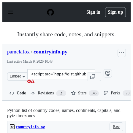
S
k
Sign in
Sign up
i
p
t
o
Instantly share code, notes, and snippets.
c
o
n
pamelafox
/
countryinfo.py
t
e
Last active
March 9, 2026 10:48
n
t
Clone
Embed
this
repository
at
Code
Revisions
Stars
Forks
2
145
78
&lt;script
src=&quot;https://gist.github.com/pamelafox/986163.js&q
Python list of country codes, names, continents, capitals, and
pytz timezones
Raw
countryinfo.py