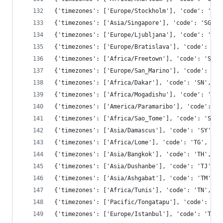
{'timezones': ['Europe/Stockholm'], 'code': 'SE'
{'timezones': ['Asia/Singapore'], 'code': 'SG', 
{'timezones': ['Europe/Ljubljana'], 'code': 'SI'
{'timezones': ['Europe/Bratislava'], 'code': 'SK
{'timezones': ['Africa/Freetown'], 'code': 'SL',
{'timezones': ['Europe/San_Marino'], 'code': 'SM
{'timezones': ['Africa/Dakar'], 'code': 'SN', 'c
{'timezones': ['Africa/Mogadishu'], 'code': 'SO'
{'timezones': ['America/Paramaribo'], 'code': 'S
{'timezones': ['Africa/Sao_Tome'], 'code': 'ST',
{'timezones': ['Asia/Damascus'], 'code': 'SY', '
{'timezones': ['Africa/Lome'], 'code': 'TG', 'co
{'timezones': ['Asia/Bangkok'], 'code': 'TH', 'c
{'timezones': ['Asia/Dushanbe'], 'code': 'TJ', '
{'timezones': ['Asia/Ashgabat'], 'code': 'TM', '
{'timezones': ['Africa/Tunis'], 'code': 'TN', 'c
{'timezones': ['Pacific/Tongatapu'], 'code': 'TO
{'timezones': ['Europe/Istanbul'], 'code': 'TR',