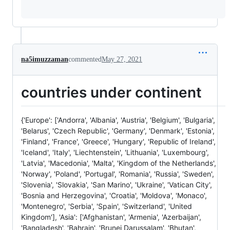
na5imuzzaman
commented
May 27, 2021
countries under continent
{'Europe': ['Andorra', 'Albania', 'Austria', 'Belgium', 'Bulgaria',
'Belarus', 'Czech Republic', 'Germany', 'Denmark', 'Estonia',
'Finland', 'France', 'Greece', 'Hungary', 'Republic of Ireland',
'Iceland', 'Italy', 'Liechtenstein', 'Lithuania', 'Luxembourg',
'Latvia', 'Macedonia', 'Malta', 'Kingdom of the Netherlands',
'Norway', 'Poland', 'Portugal', 'Romania', 'Russia', 'Sweden',
'Slovenia', 'Slovakia', 'San Marino', 'Ukraine', 'Vatican City',
'Bosnia and Herzegovina', 'Croatia', 'Moldova', 'Monaco',
'Montenegro', 'Serbia', 'Spain', 'Switzerland', 'United
Kingdom'], 'Asia': ['Afghanistan', 'Armenia', 'Azerbaijan',
'Bangladesh', 'Bahrain', 'Brunei Darussalam', 'Bhutan',