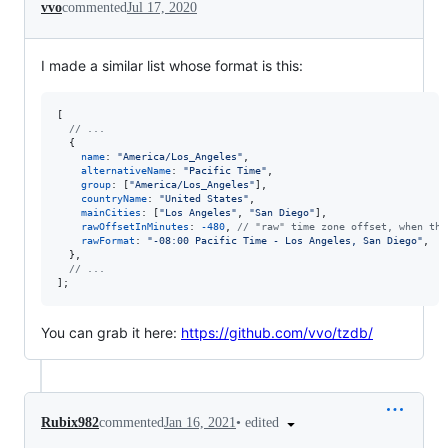
vvo
commented
Jul 17, 2020
I made a similar list whose format is this:
[
// ...
{
name
: 
"America/Los_Angeles"
,
alternativeName
: 
"Pacific Time"
,
group
: 
[
"America/Los_Angeles"
]
,
countryName
: 
"United States"
,
mainCities
: 
[
"Los Angeles"
,
"San Diego"
]
,
rawOffsetInMinutes
: 
-
480
,
// "raw" time zone offset, when the
rawFormat
: 
"-08:00 Pacific Time - Los Angeles, San Diego"
,
}
,
// ...
]
;
You can grab it here:
https://github.com/vvo/tzdb/
•
edited
Rubix982
commented
Jan 16, 2021