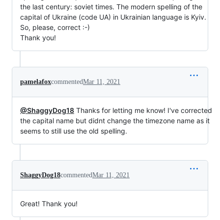
the last century: soviet times. The modern spelling of the
capital of Ukraine (code UA) in Ukrainian language is Kyiv.
So, please, correct :-)
Thank you!
pamelafox
commented
Mar 11, 2021
@ShaggyDog18
Thanks for letting me know! I've corrected
the capital name but didnt change the timezone name as it
seems to still use the old spelling.
ShaggyDog18
commented
Mar 11, 2021
Great! Thank you!