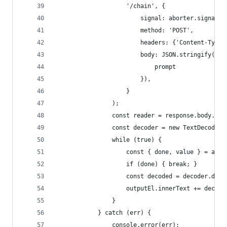
                    '/chain', {
                        signal: aborter.signal,
                        method: 'POST',
                        headers: {'Content-Type'
                        body: JSON.stringify({
                            prompt
                        }),
                    }
                );
                const reader = response.body.get
                const decoder = new TextDecoder(
                while (true) {
                    const { done, value } = awai
                    if (done) { break; }
                    const decoded = decoder.deco
                    outputEl.innerText += decode
                }
            } catch (err) {
                console.error(err);