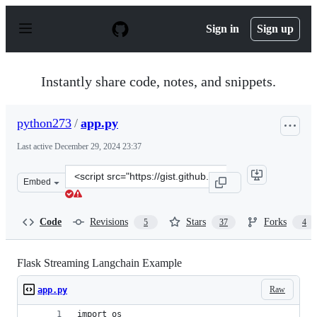
S
k
Sign in
Sign up
i
p
t
o
Instantly share code, notes, and snippets.
c
o
n
python273
/
app.py
t
e
Last active
December 29, 2024 23:37
n
t
Clone
Embed
this
repository
at
Code
Revisions
Stars
Forks
5
37
4
&lt;script
src=&quot;https://gist.github.com/python273/563177b3ad
Flask Streaming Langchain Example
Raw
app.py
import os