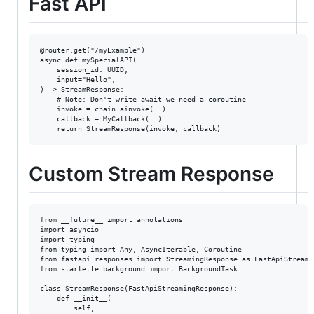
Fast API
@router.get("/myExample")

async def mySpecialAPI(

    session_id: UUID,

    input="Hello",

) -> StreamResponse:

    # Note: Don't write await we need a coroutine

    invoke = chain.ainvoke(..)

    callback = MyCallback(..)

Custom Stream Response
from __future__ import annotations

import asyncio

import typing

from typing import Any, AsyncIterable, Coroutine

from fastapi.responses import StreamingResponse as FastApiStreamin
from starlette.background import BackgroundTask

class StreamResponse(FastApiStreamingResponse):

    def __init__(

        self,
