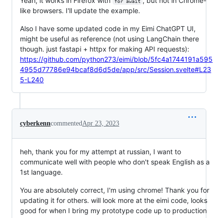
Yeah, it works in Firefox with
, but not in Chrome-
for await
like browsers. I'll update the example.
Also I have some updated code in my Eimi ChatGPT UI,
might be useful as reference (not using LangChain there
though. just fastapi + httpx for making API requests):
https://github.com/python273/eimi/blob/5fc4a1744191a595
4955d77786e94bcaf8d6d5de/app/src/Session.svelte#L23
5-L240
cyberkenn
commented
Apr 23, 2023
heh, thank you for my attempt at russian, I want to
communicate well with people who don't speak English as a
1st language.
You are absolutely correct, I'm using chrome! Thank you for
updating it for others. will look more at the eimi code, looks
good for when I bring my prototype code up to production