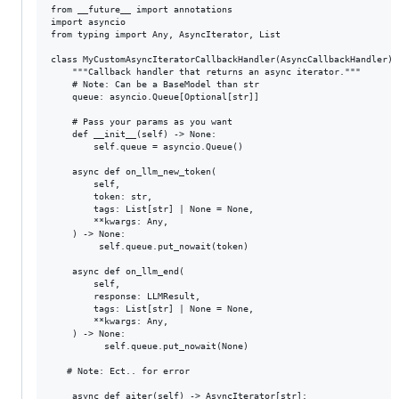
from __future__ import annotations

import asyncio

from typing import Any, AsyncIterator, List

class MyCustomAsyncIteratorCallbackHandler(AsyncCallbackHandler):

    """Callback handler that returns an async iterator."""

    # Note: Can be a BaseModel than str

    queue: asyncio.Queue[Optional[str]]

    # Pass your params as you want

    def __init__(self) -> None:

        self.queue = asyncio.Queue()

    async def on_llm_new_token(

        self,

        token: str,

        tags: List[str] | None = None,

        **kwargs: Any,

    ) -> None:

         self.queue.put_nowait(token)

    async def on_llm_end(

        self,

        response: LLMResult,

        tags: List[str] | None = None,

        **kwargs: Any,

    ) -> None:

          self.queue.put_nowait(None)

   # Note: Ect.. for error 

    async def aiter(self) -> AsyncIterator[str]:
