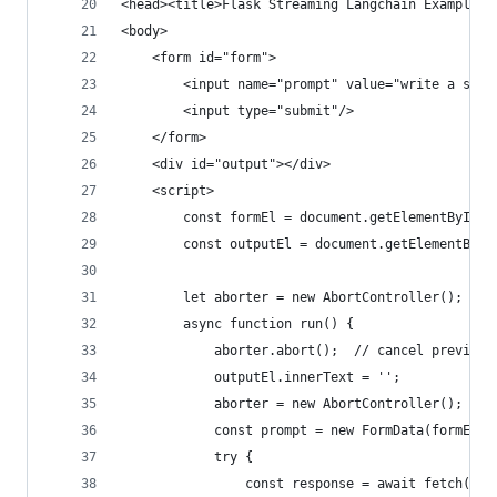
<head><title>Flask Streaming Langchain Example</
<body>
    <form id="form">
        <input name="prompt" value="write a shor
        <input type="submit"/>
    </form>
    <div id="output"></div>
    <script>
        const formEl = document.getElementById('
        const outputEl = document.getElementById
        let aborter = new AbortController();
        async function run() {
            aborter.abort();  // cancel previous
            outputEl.innerText = '';
            aborter = new AbortController();
            const prompt = new FormData(formEl).
            try {
                const response = await fetch(