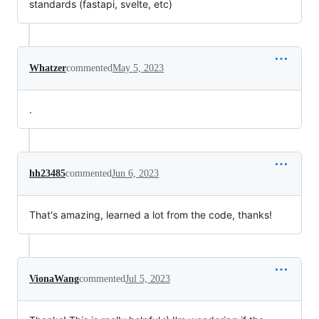
standards (fastapi, svelte, etc)
Whatzer
commented
May 5, 2023
.
hh23485
commented
Jun 6, 2023
That's amazing, learned a lot from the code, thanks!
VionaWang
commented
Jul 5, 2023