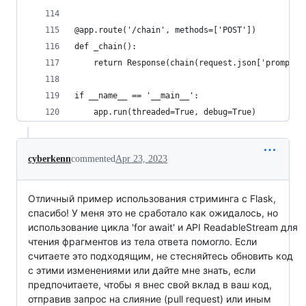
@app.route('/chain', methods=['POST'])
def _chain():
    return Response(chain(request.json['prompt']
if __name__ == '__main__':
    app.run(threaded=True, debug=True)
cyberkenn
commented
Apr 23, 2023
Отличный пример использования стриминга с Flask,
спасибо! У меня это не сработало как ожидалось, но
использование цикла 'for await' и API ReadableStream для
чтения фрагментов из тела ответа помогло. Если
считаете это подходящим, не стесняйтесь обновить код
с этими изменениями или дайте мне знать, если
предпочитаете, чтобы я внес свой вклад в ваш код,
отправив запрос на слияние (pull request) или иным