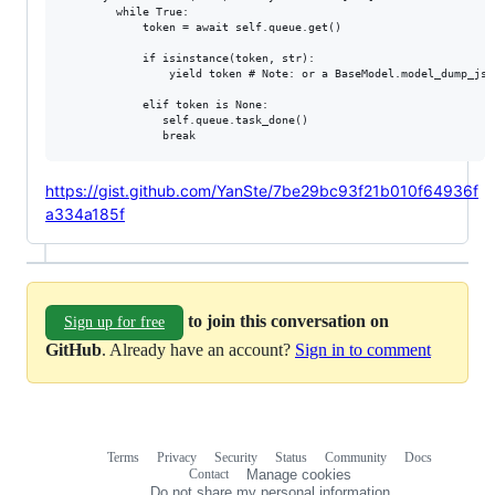
        while True:

            token = await self.queue.get()

            if isinstance(token, str):

                yield token # Note: or a BaseModel.model_dump_json
            elif token is None:

               self.queue.task_done()

https://gist.github.com/YanSte/7be29bc93f21b010f64936f
a334a185f
to join this conversation on
Sign up for free
GitHub
. Already have an account?
Sign in to comment
Terms
Privacy
Security
Status
Community
Docs
Footer
Footer
Contact
Manage cookies
navigation
Do not share my personal information