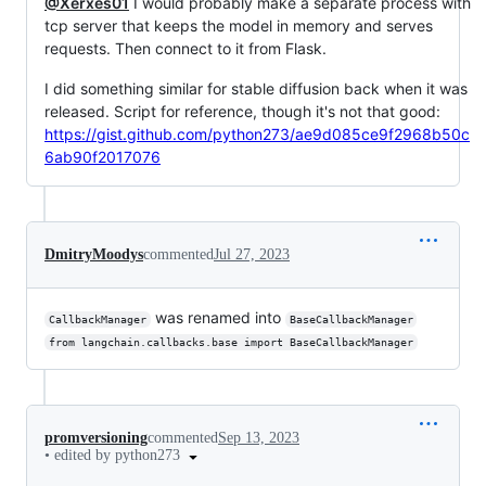
@Xerxes01
I would probably make a separate process with
tcp server that keeps the model in memory and serves
requests. Then connect to it from Flask.
I did something similar for stable diffusion back when it was
released. Script for reference, though it's not that good:
https://gist.github.com/python273/ae9d085ce9f2968b50c
6ab90f2017076
DmitryMoodys
commented
Jul 27, 2023
was renamed into
CallbackManager
BaseCallbackManager
from langchain.callbacks.base import BaseCallbackManager
promversioning
commented
Sep 13, 2023
•
edited by python273