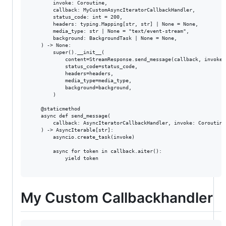
        invoke: Coroutine,

        callback: MyCustomAsyncIteratorCallbackHandler,

        status_code: int = 200,

        headers: typing.Mapping[str, str] | None = None,

        media_type: str | None = "text/event-stream",

        background: BackgroundTask | None = None,

    ) -> None:

        super().__init__(

            content=StreamResponse.send_message(callback, invoke),
            status_code=status_code,

            headers=headers,

            media_type=media_type,

            background=background,

        )

    @staticmethod

    async def send_message(

        callback: AsyncIteratorCallbackHandler, invoke: Coroutine

    ) -> AsyncIterable[str]:

        asyncio.create_task(invoke)

        async for token in callback.aiter():

            yield token

My Custom Callbackhandler