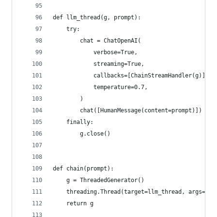
def llm_thread(g, prompt):
    try:
        chat = ChatOpenAI(
            verbose=True,
            streaming=True,
            callbacks=[ChainStreamHandler(g)],
            temperature=0.7,
        )
        chat([HumanMessage(content=prompt)])
    finally:
        g.close()
def chain(prompt):
    g = ThreadedGenerator()
    threading.Thread(target=llm_thread, args=(g,
    return g