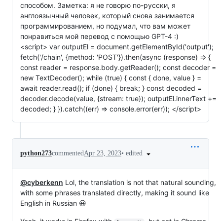
способом. Заметка: я не говорю по-русски, я
англоязычный человек, который снова занимается
программированием, но подумал, что вам может
понравиться мой перевод с помощью GPT-4 :)
<script> var outputEl = document.getElementById('output');
fetch('/chain', {method: 'POST'}).then(async (response) => {
const reader = response.body.getReader(); const decoder =
new TextDecoder(); while (true) { const { done, value } =
await reader.read(); if (done) { break; } const decoded =
decoder.decode(value, {stream: true}); outputEl.innerText +=
decoded; } }).catch((err) => console.error(err)); </script>
•
edited
python273
commented
Apr 23, 2023
@cyberkenn
Lol, the translation is not that natural sounding,
with some phrases translated directly, making it sound like
English in Russian 😃