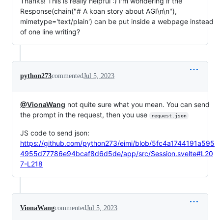
Thanks! This is really helpful :) I'm wondering if the
Response(chain("# A koan story about AGI\n\n"),
mimetype='text/plain') can be put inside a webpage instead
of one line writing?
python273
commented
Jul 5, 2023
@VionaWang
not quite sure what you mean. You can send
the prompt in the request, then you use
request.json
JS code to send json:
https://github.com/python273/eimi/blob/5fc4a1744191a595
4955d77786e94bcaf8d6d5de/app/src/Session.svelte#L20
7-L218
VionaWang
commented
Jul 5, 2023