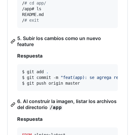
/
#
 cd app/
/app# ls

README.md

/
#
 exit
5. Subir los cambios como un nuevo
feature
Respuesta
$ git add 
.
$ git commit -m 
"
feat(app): se agrega readme.m
$ git push origin master
6. Al construir la imagen, listar los archivos
del directorio
/app
Respuesta