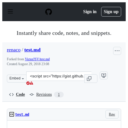
S
k
Sign in
Sign up
i
p
t
o
Instantly share code, notes, and snippets.
c
o
n
renaco
/
test.md
t
e
Forked from
VictorJSV/test.md
n
Created
August 29, 2018 23:08
t
Clone
Embed
this
repository
at
Code
Revisions
1
&lt;script
src=&quot;https://gist.github.com/renaco/a3b25d5684df9
Raw
test.md