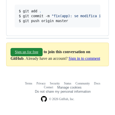
$ git add 
.
$ git commit -m 
"
fix(app): se modifica imagen 
$ git push origin master
to join this conversation on
Sign up for free
GitHub
. Already have an account?
Sign in to comment
Terms
Privacy
Security
Status
Community
Docs
Footer
Footer
Contact
Manage cookies
navigation
Do not share my personal information
© 2026 GitHub, Inc.