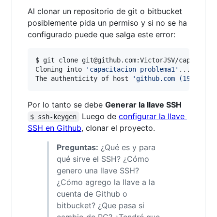
Al clonar un repositorio de git o bitbucket
posiblemente pida un permiso y si no se ha
configurado puede que salga este error:
$ git clone git@github.com:VictorJSV/capacitaci
Cloning into 
'
capacitacion-problema1
'
...

The authenticity of host 
'
github.com (192.30.2
Por lo tanto se debe
Generar la llave SSH
Luego de
configurar la llave
$ ssh-keygen
SSH en Github
, clonar el proyecto.
Preguntas:
¿Qué es y para
qué sirve el SSH? ¿Cómo
genero una llave SSH?
¿Cómo agrego la llave a la
cuenta de Github o
bitbucket? ¿Que pasa si
cambio de PC? ¿Tendré que