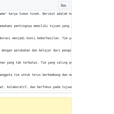
Raw
ame" karya Simon Sinek. Berikut adalah beberapa pelajaran utama 
emahami pentingnya memiliki tujuan yang jauh lebih besar daripad
borasi menjadi kunci keberhasilan. Tim yang saling mendukung dan
 dengan perubahan dan belajar dari pengalaman. Mereka tidak terp
nan yang tak terbatas. Tim yang saling percaya dapat berkomunika
anggota tim untuk terus berkembang dan meningkatkan keterampilan
at, kolaboratif, dan berfokus pada tujuan jangka panjang untuk m