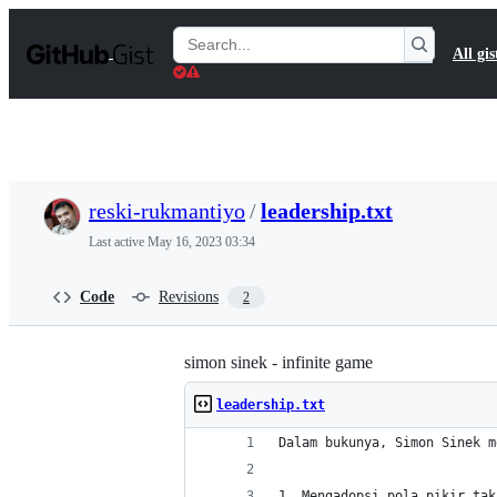
S
k
Search
All gis
i
Gists
p
t
o
c
o
n
t
reski-rukmantiyo
/
leadership.txt
e
n
Last active
May 16, 2023 03:34
t
Code
Revisions
2
simon sinek - infinite game
leadership.txt
Dalam bukunya, Simon Sinek m
1. Mengadopsi pola pikir tak