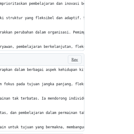
mprioritaskan pembelajaran dan inovasi berkelanjutan. Sinek mend
ki struktur yang fleksibel dan adaptif. Struktur organisasi haru
rakkan perubahan dalam organisasi. Pemimpin harus mampu menginsp
ryawan, pembelajaran berkelanjutan, fleksibilitas struktur organ
Raw
rapkan dalam berbagai aspek kehidupan kita, termasuk bisnis, kep
n fokus pada tujuan jangka panjang, fleksibilitas, adaptasi, dan
ainan tak terbatas. Ia mendorong individu dan organisasi untuk b
tas, dan pembelajaran dalam permainan tak terbatas. Ia menekanka
ain untuk tujuan yang bermakna, membangun kepercayaan dan kolabo