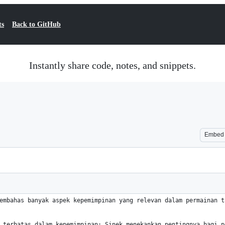
ts
Back to GitHub
Instantly share code, notes, and snippets.
Embed
embahas banyak aspek kepemimpinan yang relevan dalam permainan t
 terbatas dalam kepemimpinan: Sinek menekankan pentingnya bagi p