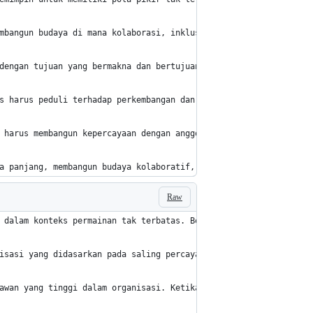
mbangun budaya di mana kolaborasi, inklusivitas, dan kepercayaan
dengan tujuan yang bermakna dan bertujuan mulia. Mereka harus me
s harus peduli terhadap perkembangan dan pertumbuhan individu da
 harus membangun kepercayaan dengan anggota tim dan memfasilitas
a panjang, membangun budaya kolaboratif, dan memprioritaskan pen
Raw
 dalam konteks permainan tak terbatas. Berikut adalah beberapa p
isasi yang didasarkan pada saling percaya. Budaya saling percaya
awan yang tinggi dalam organisasi. Ketika karyawan merasa terlib