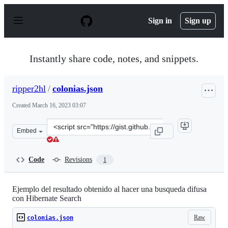
S
k
Sign in
Sign up
i
p
t
o
Instantly share code, notes, and snippets.
c
o
n
ripper2hl
/
colonias.json
t
e
Created
March 16, 2023 03:07
n
t
Clone
Embed
this
repository
at
Code
Revisions
1
&lt;script
src=&quot;https://gist.github.com/ripper2hl/49f92d119f
Ejemplo del resultado obtenido al hacer una busqueda difusa
con Hibernate Search
Raw
colonias.json