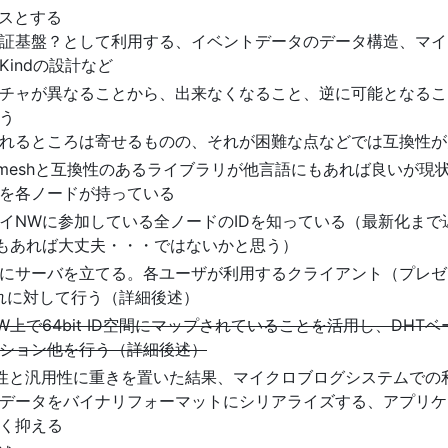
スとする
証基盤？として利用する、イベントデータのデータ構造、マイ
indの設計など
チャが異なることから、出来なくなること、逆に可能となるこ
う
れるところは寄せるものの、それが困難な点などでは互換性が
（meshと互換性のあるライブラリが他言語にもあれば良いが現
のIDを各ノードが持っている
イNWに参加している全ノードのIDを知っている（最新化まで
秒もあれば大丈夫・・・ではないかと思う）
にサーバを立てる。各ユーザが利用するクライアント（プレゼ
のそれに対して行う（詳細後述）
上で64bit ID空間にマップされていることを活用し、DHT
ション他を行う（詳細後述）
可読性と汎用性に重きを置いた結果、マイクロブログシステムで
データをバイナリフォーマットにシリアライズする、アプリケ
く抑える