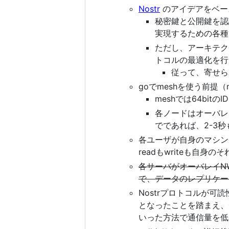
Nostr
のアイデアをベー
秘密鍵と公開鍵を認
実現するための各種K
ただし、アーキテク
トコルの最適化を行
従って、寄せら
goでmeshを使う前提
meshでは64bit
各ノードはオーバレ
でであれば、2-3
各ユーザが自身のマシン
readもwriteも自身
各サーバがオーバレイNW
で、データのレプリケー
Nostrプロトコルが
となったことを踏まえ、
いった方法で通信量を低