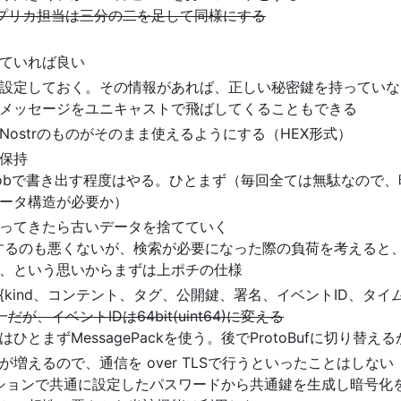
プリカ担当は三分の二を足して同様にする
ていれば良い
設定しておく。その情報があれば、正しい秘密鍵を持っていないユ
メッセージをユニキャストで飛ばしてくることもできる
ostrのものがそのまま使えるようにする（HEX形式）
保持
obで書き出す程度はやる。ひとまず（毎回全ては無駄なので
ータ構造が必要か）
ってきたら古いデータを捨てていく
するのも悪くないが、検索が必要になった際の負荷を考えると
、という思いからまずは上ポチの仕様
kind、コンテント、タグ、公開鍵、署名、イベントID、タイ
一
だが、イベントIDは64bit(uint64)に変える
とまずMessagePackを使う。後でProtoBufに切り替え
増えるので、通信を over TLSで行うといったことはしない
ーションで共通に設定したパスワードから共通鍵を生成し暗号化