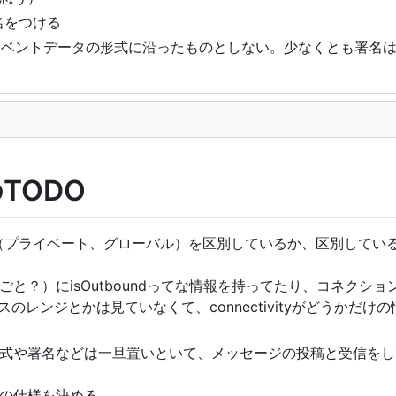
署名をつける
はイベントデータの形式に沿ったものとしない。少なくとも署名
のTODO
レス（プライベート、グローバル）を区別しているか、区別してい
と？）にisOutboundってな情報を持ってたり、コネクションが
スのレンジとかは見ていなくて、connectivityがどうかだ
式や署名などは一旦置いといて、メッセージの投稿と受信をし
の仕様を決める