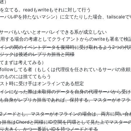
後述）
立てる。readもwriteもそれに対して行う
バルIPを持たないマシン）に立てたりした場合、tailscale
るサーバもいないとオーバレイできる系が成立しない
で運用する場合の考慮としてクライアントからのwriteも署名で
インの間のイベントデータを復帰時に受け取れるよう2つの代
ジックは後述のレプリカ担当と同様
としてまずは考えてみる）
ollowしてる者（もしくは代理役を任されているサーバの依頼元
のものには捨ててもらう
スト時に受け手はオンラインである想定
インになった際は未取得のデータを自身の代理サーバから受け
なくとも自身がレプリカ担当であれば、保持する。マスターがオフ
2ノードとし、マスターがオフラインの場合は、両方に問い合
カ担当はChordと同様にID空間を円環として見た上でマスターの
り大きく、かつ一番近いIDを持つノードとする