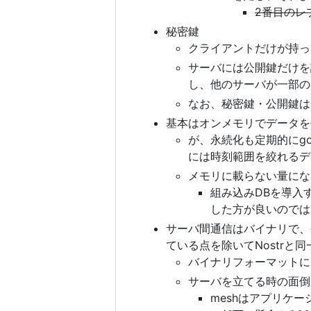
2番目のレ
秘密鍵
クライアントだけが持っ
サーバには公開鍵だけを
し、他のサーバが一部の
なお、秘密鍵・公開鍵はN
基本はオンメモリでデータを
が、永続化も定期的にg
には時刻範囲を絞れるデ
メモリに載らない量にな
組み込みDBを導入
した方が良いのでは
サーバ間通信はバイナリで、{
ている点を除いてNostrと同
バイナリフォーマットにはひ
サーバを立てる時の面倒が
meshはアプリケ