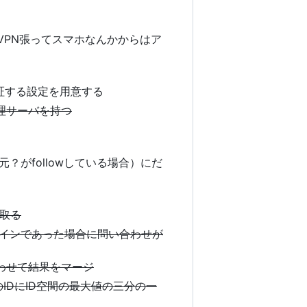
でVPN張ってスマホなんかからはア
検証する設定を用意する
理サーバを持つ
？がfollowしている場合）にだ
取る
ラインであった場合に問い合わせが
わせて結果をマージ
IDにID空間の最大値の三分の一