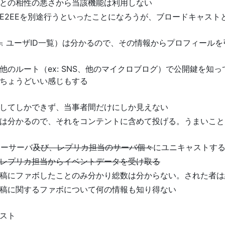
Sとの相性の悪さから当該機能は利用しない
E2EEを別途行うといったことになろうが、ブロードキャスト
（≒ ユーザID一覧）は分かるので、その情報からプロフィール
のルート（ex: SNS、他のマイクロブログ）で公開鍵を知って
ちょうどいい感じもする
してしかできず、当事者間だけにしか見えない
Dは分かるので、それをコンテントに含めて投げる。うまいこ
ターサーバ
及び、レプリカ担当のサーバ個々
にユニキャストす
レプリカ担当からイベントデータを受け取る
稿にファボしたことのみ分かり総数は分からない。された者は
稿に関するファボについて何の情報も知り得ない
スト