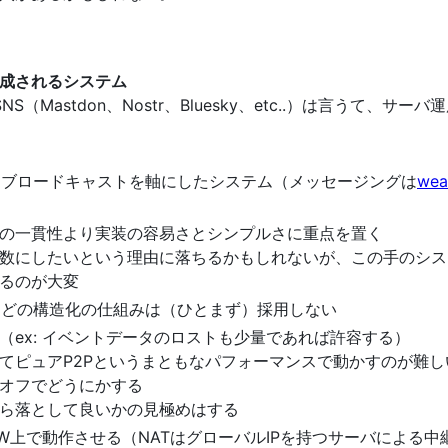
成されるシステム
NS（Mastdon、Nostr、Bluesky、etc..）は言うて、
によるブロードキャストを軸にしたシステム（メッセージングは
we
の一貫性より実装の容易さとシンプルさに重点を置く
数にしたいという理由に落ちるかもしれないが、この手のシス
るのが大変
などの構造化の仕組みは（ひとまず）採用しない
（ex: イベントデータのロストも少量であれば許容する）
べてピュアP2Pというまともなパフォーマンスで動かすのが難
オフでどうにかする
ら落として良いかの見極めはする
W上で動作させる（NATはグローバルIPを持つサーバによる中