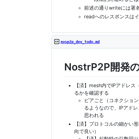
前述の通りwriteには
readへのレスポンス
nosp2p_dev_todo.md
NostrP2P開発
【済】mesh内でIPアド
るかを確認する
ピアごと（コネクションご
るようなので、IPアドレ
思われる
【済】プロトコルの細かい形
向で良い）
【済】起動時の引数回り