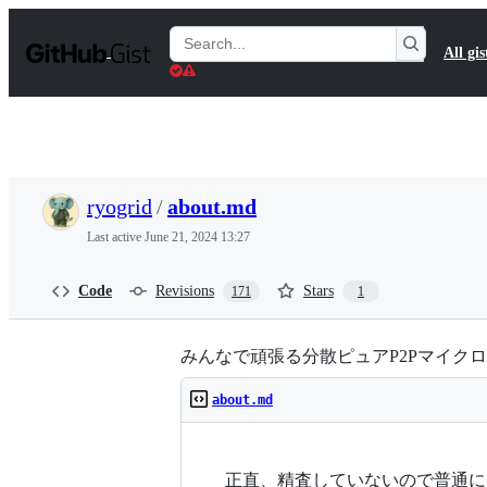
S
k
Search
All gis
i
Gists
p
t
o
c
o
n
t
ryogrid
/
about.md
e
n
Last active
June 21, 2024 13:27
t
Code
Revisions
Stars
171
1
みんなで頑張る分散ピュアP2Pマイクロブ
about.md
正直、精査していないので普通に