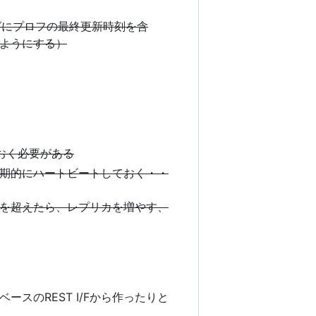
グにプロフの最終更新時刻を含
ようにする）
おく必要がある
期的にハートビートしておく・・
を超えたら、レプリカを増やす、
スのREST I/Fから作ったりと