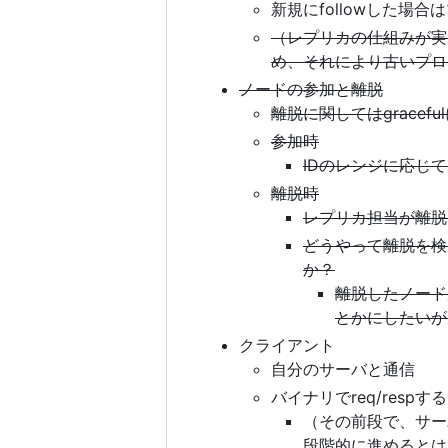
新規にfollowした場合
（レプリカの仕組みが実
め、それにより古いプロ
ノードの参加と離脱
離脱に関してはgrace
参加時
IDのレンジに応じ
離脱時
レプリカ担当が離脱
どうやって離脱を検
か？
離脱したノード
とかにしたいが
クライアント
自分のサーバと通信
バイナリでreq/respす
（その前段で、サー
段階的に進めるとは