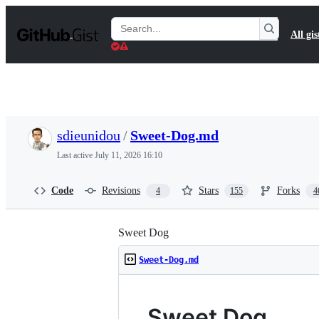
S
k
Search
All gis
i
Gists
p
t
o
c
o
n
t
sdieunidou
/
Sweet-Dog.md
e
n
Last active
July 11, 2026 16:10
t
Code
Revisions
Stars
Forks
4
155
4
Sweet Dog
Sweet-Dog.md
Sweet Dog