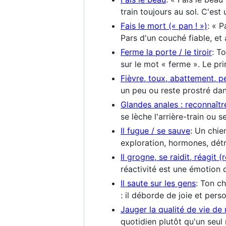
train toujours au sol. C'est
Fais le mort (« pan ! »)
: « P
Pars d'un couché fiable, et
Ferme la porte / le tiroir
: T
sur le mot « ferme ». Le pri
Fièvre, toux, abattement, p
un peu ou reste prostré dan
Glandes anales : reconnaîtr
se lèche l'arrière-train ou
Il fugue / se sauve
: Un chie
exploration, hormones, dét
Il grogne, se raidit, réagit (
réactivité est une émotion
Il saute sur les gens
: Ton ch
: il déborde de joie et pe
Jauger la qualité de vie de
quotidien plutôt qu'un seul 