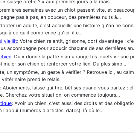
« suis-je prêt·e ? » aux premiers jours à la mais…
 premières semaines avec un chiot passent vite, et beaucou
pagne pas à pas, en douceur, des premières nuits à…
Adopter un adulte, c'est accueillir une histoire qu'on ne co
squ'à ce qu'il comprenne qu'ici, il e…
vieillit
: Votre chien ralentit, grisonne, dort davantage : c'
us accompagne pour adoucir chacune de ses dernières a
chien
: Du « donne la patte » au « range tes jouets » : une 
stimuler son chien et renforcer votre lien. Du plus simp…
te, un symptôme, un geste à vérifier ? Retrouve ici, au ca
 vétérinaire prend le relais.
: Aboiements, laisse qui tire, bêtises quand vous partez 
me. Cherchez votre situation, on commence toujours…
atique
: Avoir un chien, c'est aussi des droits et des obligat
 l'appui (numéros d'articles, dates), là où le…