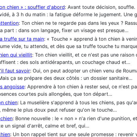
n chien » : souffler d'abord
: Avant toute décision, souffle.
vidé, à 3 h du matin : la fatigue déforme le jugement. Une
attention
: Ton chien ne te regarde pas dans les yeux ? Rassur
 ta part : dans son langage, fixer un visage est presque…
a truffe sur ta main
: « Touche » apprend à ton chien à venir
aume vide, tu attends, et dès que sa truffe touche tu marq
en qui vieillit
: Ton chien vieillit, et ce n'est pas une raiso
isent : des sols antidérapants, un couchage chaud et…
il faut savoir
: Oui, on peut adopter un chien venu de Rouma
 Mais ça se prépare des deux côtés : un dossier sanitaire…
ns angoisse
: Apprendre à ton chien à rester seul, ce n'est pa
absences courtes puis allongées, que ton départ…
on chien
: La muselière s'apprend à tous les chiens, pas qu'a
e, même le plus doux peut refuser qu'on le touche…
 chien
: Bonne nouvelle : le « non » n'a rien d'une punition, e
te un signal d'arrêt, calme et bref, qui…
chien
: Un bon rappel tient sur une seule promesse : revenir 