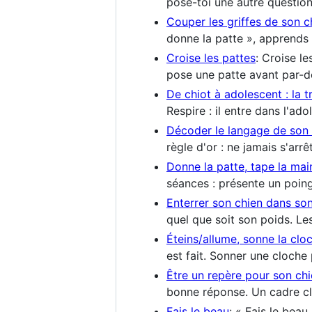
pose-toi une autre question
Couper les griffes de son c
donne la patte », apprends 
Croise les pattes
: Croise le
pose une patte avant par-de
De chiot à adolescent : la t
Respire : il entre dans l'ad
Décoder le langage de son 
règle d'or : ne jamais s'arr
Donne la patte, tape la main
séances : présente un poing
Enterrer son chien dans son j
quel que soit son poids. Le
Éteins/allume, sonne la clo
est fait. Sonner une cloch
Être un repère pour son ch
bonne réponse. Un cadre cl
Fais le beau
: « Fais le beau