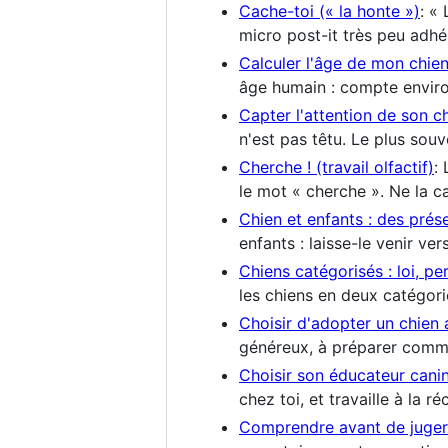
Cache-toi (« la honte »)
: «
micro post-it très peu adhés
Calculer l'âge de mon chie
âge humain : compte envir
Capter l'attention de son c
n'est pas têtu. Le plus sou
Cherche ! (travail olfactif)
:
le mot « cherche ». Ne la ca
Chien et enfants : des prés
enfants : laisse-le venir ve
Chiens catégorisés : loi, pe
les chiens en deux catégori
Choisir d'adopter un chien 
généreux, à préparer comme 
Choisir son éducateur cani
chez toi, et travaille à la 
Comprendre avant de juger