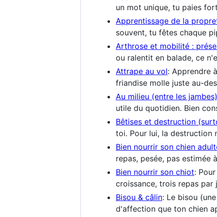
un mot unique, tu paies fort
Apprentissage de la propre
souvent, tu fêtes chaque p
Arthrose et mobilité : prés
ou ralentit en balade, ce n
Attrape au vol
: Apprendre à
friandise molle juste au-de
Au milieu (entre les jambes
utile du quotidien. Bien con
Bêtises et destruction (sur
toi. Pour lui, la destructio
Bien nourrir son chien adult
repas, pesée, pas estimée à 
Bien nourrir son chiot
: Pour
croissance, trois repas par j
Bisou & câlin
: Le bisou (une
d'affection que ton chien 