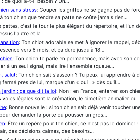
 : de quoi a-t-il besoin ? Un…
hien sans stress
: Couper les griffes ne se gagne pas de forc
à ton chien que tendre sa patte ne coûte jamais rien…
s pattes, c'est le tour le plus élégant du répertoire, et l'un
ssus l'autre et la…
ransition
: Ton chiot adorable se met à ignorer le rappel, dé
olescence vers 6 mois, et ça dure jusqu'à 18…
chien
: Ton chien te parle en permanence, mais avec son co
êter à un seul signal, mais lire l'ensemble (queue…
, salut
: Ton chien sait s'asseoir ? Tu peux lui apprendre à 
 fermé près de lui, marque d'un « oui ! » dès qu'il…
ardin : ce que dit la loi
: Non : en France, enterrer son chien
s voies légales sont la crémation, le cimetière animalier ou
che
: Bonne nouvelle : si ton chien sait déjà venir toucher un
e pour demander la porte ou pousser un gros…
ien
: Être un repère pour ton chien, ce n'est pas le dominer : 
air, des décisions calmes, des besoins…
 », c'est ton chien assis qui décolle les pattes avant et se re