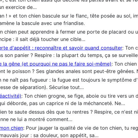
 un exercice de…
an ! » et ton chien bascule sur le flanc, tête posée au sol, i
 amène la bascule avec une friandise.
on chien peut apprendre à fermer une porte de placard ou u
ncipe : il sait déjà toucher une cible…
erte d'appétit : reconnaître et savoir quand consulter
: Ton 
s son panier ? Respire : la plupart du temps, ça se surveill
e la gêne (et pourquoi ne pas le faire soi-même)
: Ton chien 
 sent le poisson ? Ses glandes anales sont peut-être gênées
n ne naît pas fugueur : la fugue est toujours le symptôme d
resse de séparation). Sécurise tout…
réactivité)
: Ton chien grogne, se fige, aboie ou tire vers un 
 qui déborde, pas un caprice ni de la méchanceté. Ne…
ien te saute dessus dès que tu rentres ? Respire, ce n'est n
rsonne ne lui a montré comment…
 mon chien
: Pour jauger la qualité de vie de ton chien, tu 
mauvais jour : sa douleur, son appétit, sa…