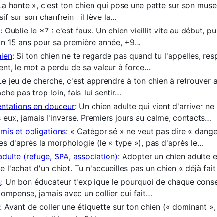
 La honte », c'est ton chien qui pose une patte sur son musea
if sur son chanfrein : il lève la…
n
: Oublie le ×7 : c'est faux. Un chien vieillit vite au début, 
on 15 ans pour sa première année, +9…
hien
: Si ton chien ne te regarde pas quand tu l'appelles, respi
vent, le mot a perdu de sa valeur à force…
 Le jeu de cherche, c'est apprendre à ton chien à retrouver a
che pas trop loin, fais-lui sentir…
entations en douceur
: Un chien adulte qui vient d'arriver ne
rs eux, jamais l'inverse. Premiers jours au calme, contacts…
rmis et obligations
: « Catégorisé » ne veut pas dire « dange
es d'après la morphologie (le « type »), pas d'après le…
adulte (refuge, SPA, association)
: Adopter un chien adulte e
l'achat d'un chiot. Tu n'accueilles pas un chien « déjà fai
n
: Un bon éducateur t'explique le pourquoi de chaque consei
récompense, jamais avec un collier qui fait…
: Avant de coller une étiquette sur ton chien (« dominant », « 