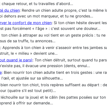
 chaque retour, et tu travailles d'abord…
té du chien
: Rendre un chien adulte propre, c'est la même lo
ipi dehors avec un mot marqueur, et tu ne grondes…
erver le confort de mon chien
: Si ton chien hésite devant les
'est pas forcément « l'âge » : c'est souvent une douleur…
 ton chien à attraper au vol tient en un geste précis : tu ne
ssus de sa truffe, tu annonces…
)
: Apprends à ton chien à venir s'asseoir entre tes jambes sur
struit, le « milieu » devient une…
tout quand je pars)
: Ton chien détruit, surtout quand tu pars
n n'existe pas, il évacue une pression (dents, ennui…
e
: Bien nourrir ton chien adulte tient en trois gestes : une r
l'œil, et ajustée sur sa silhouette…
 bien nourrir ton chiot, trois repères suffisent au départ : 
our (quatre s'il est tout petit)…
 léchouille sur la joue) et le câlin (les pattes posées sur t
apprend à offrir sur demande…