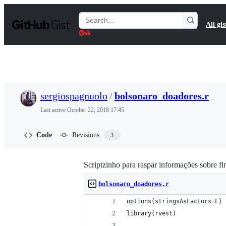
S
k
Search
All gis
i
Gists
p
t
o
c
o
n
t
sergiospagnuolo
/
bolsonaro_doadores.r
e
n
Last active
October 22, 2018 17:45
t
Code
Revisions
3
Scriptzinho para raspar informações sobre f
bolsonaro_doadores.r
options(stringsAsFactors=F)
library(rvest)