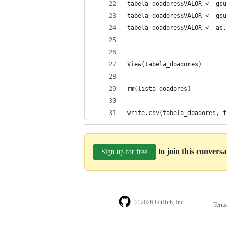
tabela_doadores$VALOR <- gsu
tabela_doadores$VALOR <- gsu
tabela_doadores$VALOR <- as.
View(tabela_doadores)
rm(lista_doadores)
write.csv(tabela_doadores, f
to join this convers
Sign up for free
© 2026 GitHub, Inc.
Term
Footer
Footer
navigation