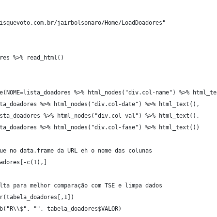
isquevoto.com.br/jairbolsonaro/Home/LoadDoadores"
res %>% read_html()
e(NOME=lista_doadores %>% html_nodes("div.col-name") %>% html_te
ta_doadores %>% html_nodes("div.col-date") %>% html_text(),
sta_doadores %>% html_nodes("div.col-val") %>% html_text(),
ta_doadores %>% html_nodes("div.col-fase") %>% html_text())
ue no data.frame da URL eh o nome das colunas
adores[-c(1),]
lta para melhor comparação com TSE e limpa dados
r(tabela_doadores[,1])
b("R\\$", "", tabela_doadores$VALOR)