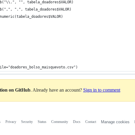
b("\\.", "", tabela_doadores$VALOR)
b(",", ".", tabela_doadores$VALOR)
numeric(tabela_doadores$VALOR)
ile="doadores_bolso_maisquevoto.csv")
ation on GitHub
. Already have an account?
Sign in to comment
s
Privacy
Security
Status
Community
Docs
Contact
Manage cookies