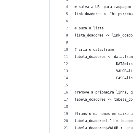
# salva a URL para raspagem
link_doadores <- "https://ma
# puxa a lista
lista_doadores <- link_doado
# cria o data.frame
tabela_doadores <- data.fram
                    DATA=lis
                    VALOR=li
                    FASE=lis
#remove a priomeira linha, q
tabela_doadores <- tabela_do
#transforma nomes em caixa-a
tabela_doadores[,1] = touppe
tabela_doadores$VALOR <- gsu